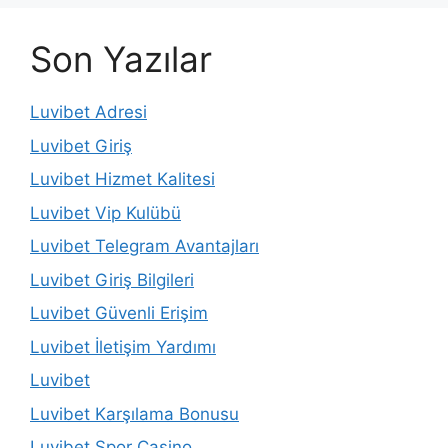
Son Yazılar
Luvibet Adresi
Luvibet Giriş
Luvibet Hizmet Kalitesi
Luvibet Vip Kulübü
Luvibet Telegram Avantajları
Luvibet Giriş Bilgileri
Luvibet Güvenli Erişim
Luvibet İletişim Yardımı
Luvibet
Luvibet Karşılama Bonusu
Luvibet Spor Casino