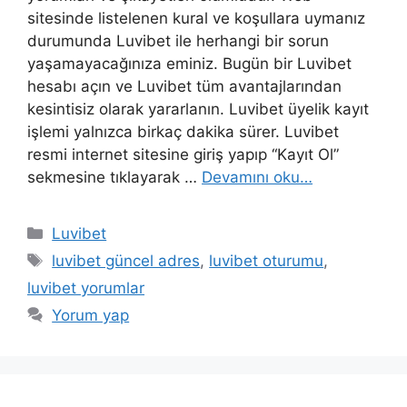
sitesinde listelenen kural ve koşullara uymanız
durumunda Luvibet ile herhangi bir sorun
yaşamayacağınıza eminiz. Bugün bir Luvibet
hesabı açın ve Luvibet tüm avantajlarından
kesintisiz olarak yararlanın. Luvibet üyelik kayıt
işlemi yalnızca birkaç dakika sürer. Luvibet
resmi internet sitesine giriş yapıp “Kayıt Ol”
sekmesine tıklayarak …
Devamını oku…
Kategoriler
Luvibet
Etiketler
luvibet güncel adres
,
luvibet oturumu
,
luvibet yorumlar
Yorum yap