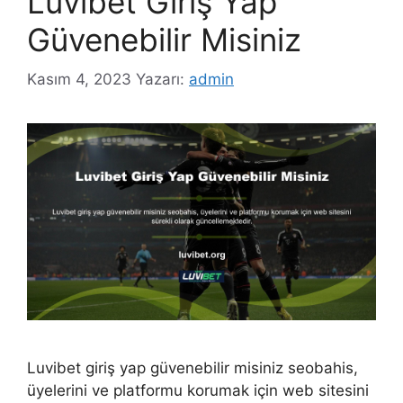
Luvibet Giriş Yap
Güvenebilir Misiniz
Kasım 4, 2023
Yazarı:
admin
Luvibet giriş yap güvenebilir misiniz seobahis,
üyelerini ve platformu korumak için web sitesini