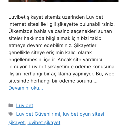
Luvibet şikayet sitemiz üzerinden Luvibet
internet sitesi ile ilgili şikayette bulunabilirsiniz.
Ülkemizde bahis ve casino seçenekleri sunan
siteler hakkında bilgi almak için bizi takip
etmeye devam edebilirsiniz. Şikayetler
genellikle siteye erişimin kalıcı olarak
engellenmesini içerir. Ancak site yardımcı
olmuyor. Luvibet şikayetinde ödeme konusuna
ilişkin herhangi bir açıklama yapmıyor. Bu, web
sitesinde herhangi bir ödeme sorunu …
Devamını oku…
Kategoriler
Luvibet
Etiketler
Luvibet Güvenlir mi
,
luvibet oyun sitesi
şikayet
,
luvibet şikayet