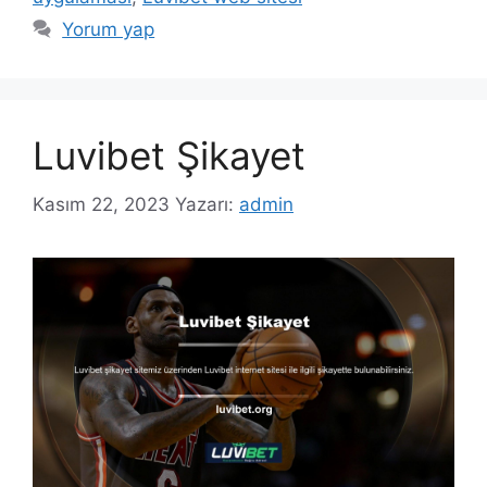
Yorum yap
Luvibet Şikayet
Kasım 22, 2023
Yazarı:
admin