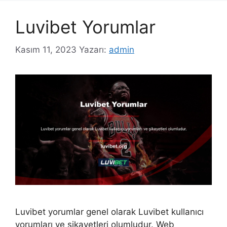
Luvibet Yorumlar
Kasım 11, 2023
Yazarı:
admin
Luvibet yorumlar genel olarak Luvibet kullanıcı
yorumları ve şikayetleri olumludur. Web