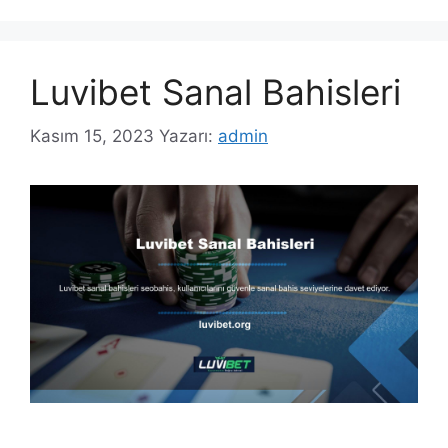
Luvibet Sanal Bahisleri
Kasım 15, 2023
Yazarı:
admin