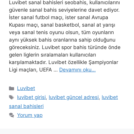
Luvibet sanal bahisleri seobahis, kullanıcılarını
güvenle sanal bahis seviyelerine davet ediyor.
İster sanal futbol maçı, ister sanal Avrupa
Kupası maçı, sanal basketbol, ​​sanal at yarışı
veya sanal tenis oyunu olsun, tüm oyunların
aynı yüksek bahis oranlarına sahip olduğunu
göreceksiniz. Luvibet spor bahis türünde önde
gelen liglerin sıralamaları kullanıcıları
karşılamaktadır. Luvibet özellikle Şampiyonlar
Ligi maçları, UEFA …
Devamını oku…
Kategoriler
Luvibet
Etiketler
luvibet girisi
,
luvibet güncel adresi
,
luvibet
sanal bahisleri
Yorum yap