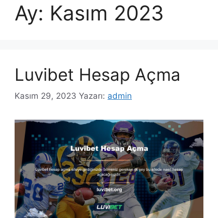
Ay:
Kasım 2023
Luvibet Hesap Açma
Kasım 29, 2023
Yazarı:
admin