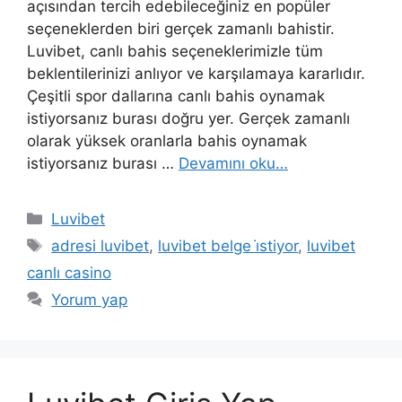
açısından tercih edebileceğiniz en popüler
seçeneklerden biri gerçek zamanlı bahistir.
Luvibet, canlı bahis seçeneklerimizle tüm
beklentilerinizi anlıyor ve karşılamaya kararlıdır.
Çeşitli spor dallarına canlı bahis oynamak
istiyorsanız burası doğru yer. Gerçek zamanlı
olarak yüksek oranlarla bahis oynamak
istiyorsanız burası …
Devamını oku…
Kategoriler
Luvibet
Etiketler
adresi luvibet
,
luvibet belge i̇stiyor
,
luvibet
canlı casino
Yorum yap