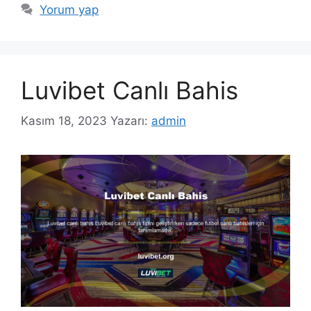
Yorum yap
Luvibet Canlı Bahis
Kasım 18, 2023
Yazarı:
admin