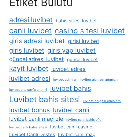
Etiket Bulutu
adresi luvibet
bahis sitesi luvibet
canli luvibet
casino sitesi luvibet
giris adresi luvibet
girisi luvibet
giris luvibet
giris yap luvibet
güncel adresi luvibet
güncel luvibet
kayit luvibet
luvibet adres
luvibet adresi
luvibet adımları
luvibet alan adı adımları
luvibet bahis
luvibet ana sayfa erişimi
Luvibet bahis sitesi
luvibet belgesi ödenir mi
luvibet bonus
luvibet canli
luvibet canli maç izle
luvibet canlı bahis ofisi
luvibet canlı casino
luvibet canlı bahis sitesi
Luvibet Canlı Destek
luvibet canlı maç