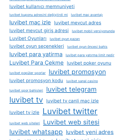
luvibet kullanıcı memnuniyeti
luvibet kuponu adresini değiştirdi mi
luvibet maç avantajı
luvibet maç izle
luvibet mevcut adres
luvibet mevcut giriş adresi
luvibet mobil versiyonunda
Luvibet Oyunları
luvibet oyun pazarı
luvibet oyun seçenekleri
luvibet oyun öncesi bahis
luvibet para yatirma
luvibet para yatırma limit nedir
Luvibet Para Çekme
luvibet poker oyunu
luvibet promosyon
luvibet popüler sporlar
luvibet promosyon kodu
luvibet sanal casino
luvibet telegram
luvibet spor bahisleri
luvibet tv
luvibet tv canli maç izle
Luvibet twitter
luvibet tv izle
Luvibet web sitesi
luvibet web siteleri
luvibet whatsapp
luvibet yeni adres