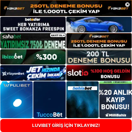
×
LUVIBET GİRİŞ İÇİN TIKLAYINIZ!