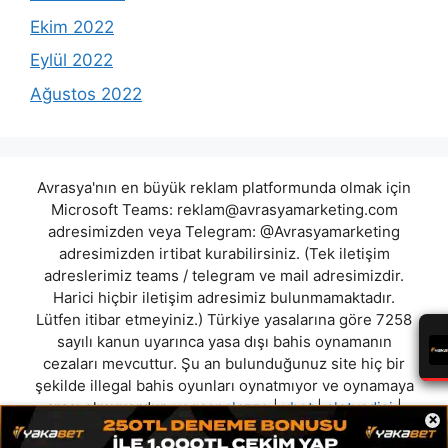
Ekim 2022
Eylül 2022
Ağustos 2022
Avrasya'nın en büyük reklam platformunda olmak için
Microsoft Teams:
reklam@avrasyamarketing.com
adresimizden veya Telegram: @Avrasyamarketing
adresimizden irtibat kurabilirsiniz. (Tek iletişim
adreslerimiz teams / telegram ve mail adresimizdir.
Harici hiçbir iletişim adresimiz bulunmamaktadır.
Lütfen itibar etmeyiniz.) Türkiye yasalarına göre 7258
sayılı kanun uyarınca yasa dışı bahis oynamanın
cezaları mevcuttur. Şu an bulunduğunuz site hiç bir
şekilde illegal bahis oyunları oynatmıyor ve oynamaya
aracı olmuyordur.
vegaspalazzo
|
vbet
|
slotvadisi
|
×
trwin
|
ilkyari
|
monobahis
|
trwin
|
parabingo