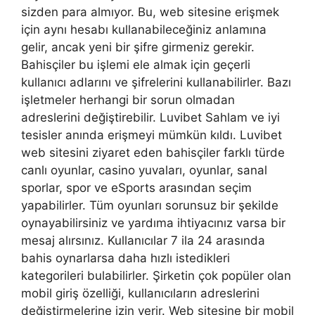
sizden para almıyor. Bu, web sitesine erişmek
için aynı hesabı kullanabileceğiniz anlamına
gelir, ancak yeni bir şifre girmeniz gerekir.
Bahisçiler bu işlemi ele almak için geçerli
kullanıcı adlarını ve şifrelerini kullanabilirler. Bazı
işletmeler herhangi bir sorun olmadan
adreslerini değiştirebilir. Luvibet Sahlam ve iyi
tesisler anında erişmeyi mümkün kıldı. Luvibet
web sitesini ziyaret eden bahisçiler farklı türde
canlı oyunlar, casino yuvaları, oyunlar, sanal
sporlar, spor ve eSports arasından seçim
yapabilirler. Tüm oyunları sorunsuz bir şekilde
oynayabilirsiniz ve yardıma ihtiyacınız varsa bir
mesaj alırsınız. Kullanıcılar 7 ila 24 arasında
bahis oynarlarsa daha hızlı istedikleri
kategorileri bulabilirler. Şirketin çok popüler olan
mobil giriş özelliği, kullanıcıların adreslerini
değiştirmelerine izin verir. Web sitesine bir mobil