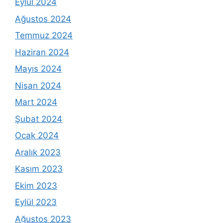
Eylül 2024
Ağustos 2024
Temmuz 2024
Haziran 2024
Mayıs 2024
Nisan 2024
Mart 2024
Şubat 2024
Ocak 2024
Aralık 2023
Kasım 2023
Ekim 2023
Eylül 2023
Ağustos 2023