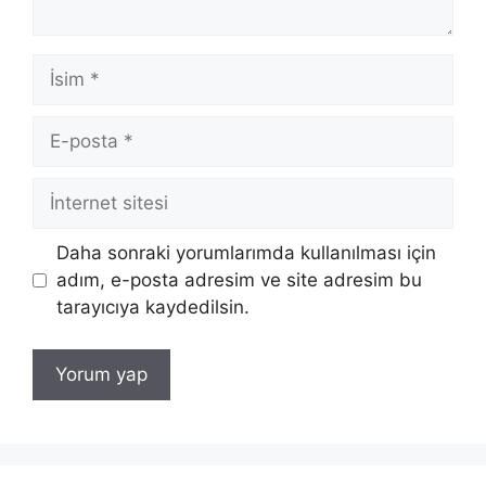
İsim
E-
posta
İnternet
sitesi
Daha sonraki yorumlarımda kullanılması için
adım, e-posta adresim ve site adresim bu
tarayıcıya kaydedilsin.