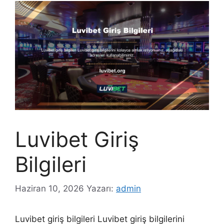
Luvibet Giriş
Bilgileri
Haziran 10, 2026
Yazarı:
admin
Luvibet giriş bilgileri Luvibet giriş bilgilerini