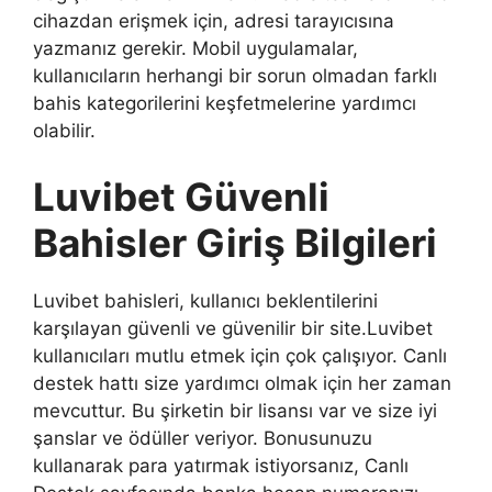
cihazdan erişmek için, adresi tarayıcısına
yazmanız gerekir. Mobil uygulamalar,
kullanıcıların herhangi bir sorun olmadan farklı
bahis kategorilerini keşfetmelerine yardımcı
olabilir.
Luvibet Güvenli
Bahisler Giriş Bilgileri
Luvibet bahisleri, kullanıcı beklentilerini
karşılayan güvenli ve güvenilir bir site.Luvibet
kullanıcıları mutlu etmek için çok çalışıyor. Canlı
destek hattı size yardımcı olmak için her zaman
mevcuttur. Bu şirketin bir lisansı var ve size iyi
şanslar ve ödüller veriyor. Bonusunuzu
kullanarak para yatırmak istiyorsanız, Canlı