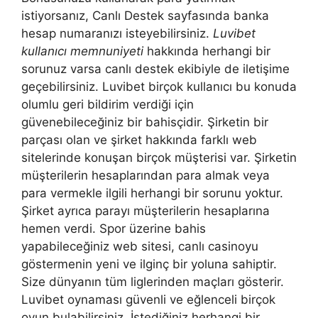
istiyorsanız, Canlı Destek sayfasında banka
hesap numaranızı isteyebilirsiniz.
Luvibet
kullanıcı memnuniyeti
hakkında herhangi bir
sorunuz varsa canlı destek ekibiyle de iletişime
geçebilirsiniz. Luvibet birçok kullanıcı bu konuda
olumlu geri bildirim verdiği için
güvenebileceğiniz bir bahisçidir. Şirketin bir
parçası olan ve şirket hakkında farklı web
sitelerinde konuşan birçok müşterisi var. Şirketin
müşterilerin hesaplarından para almak veya
para vermekle ilgili herhangi bir sorunu yoktur.
Şirket ayrıca parayı müşterilerin hesaplarına
hemen verdi. Spor üzerine bahis
yapabileceğiniz web sitesi, canlı casinoyu
göstermenin yeni ve ilginç bir yoluna sahiptir.
Size dünyanın tüm liglerinden maçları gösterir.
Luvibet oynaması güvenli ve eğlenceli birçok
oyun bulabilirsiniz. İstediğiniz herhangi bir