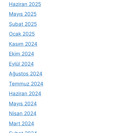
Haziran 2025
Mayıs 2025
Şubat 2025
Ocak 2025
Kasım 2024
Ekim 2024
Eylül 2024
Ağustos 2024
Temmuz 2024
Haziran 2024
Mayıs 2024
Nisan 2024
Mart 2024