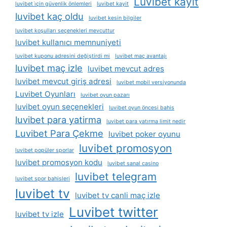
Luvibet kayıt
luvibet i̇çin güvenlik önlemleri
luvibet kayit
luvibet kaç oldu
luvibet kesin bilgiler
luvibet koşulları seçenekleri mevcuttur
luvibet kullanıcı memnuniyeti
luvibet kuponu adresini değiştirdi mi
luvibet maç avantajı
luvibet maç izle
luvibet mevcut adres
luvibet mevcut giriş adresi
luvibet mobil versiyonunda
Luvibet Oyunları
luvibet oyun pazarı
luvibet oyun seçenekleri
luvibet oyun öncesi bahis
luvibet para yatirma
luvibet para yatırma limit nedir
Luvibet Para Çekme
luvibet poker oyunu
luvibet promosyon
luvibet popüler sporlar
luvibet promosyon kodu
luvibet sanal casino
luvibet telegram
luvibet spor bahisleri
luvibet tv
luvibet tv canli maç izle
Luvibet twitter
luvibet tv izle