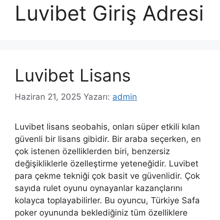
Luvibet Giriş Adresi
Luvibet Lisans
Haziran 21, 2025
Yazarı:
admin
Luvibet lisans seobahis, onları süper etkili kılan
güvenli bir lisans gibidir. Bir araba seçerken, en
çok istenen özelliklerden biri, benzersiz
değişikliklerle özelleştirme yeteneğidir. Luvibet
para çekme tekniği çok basit ve güvenlidir. Çok
sayıda rulet oyunu oynayanlar kazançlarını
kolayca toplayabilirler. Bu oyuncu, Türkiye Safa
poker oyununda beklediğiniz tüm özelliklere