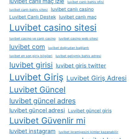
luvibet canli maç izle
luvibet canlı bahis ofisi
luvibet canlı casino
luvibet canlı bahis sitesi
Luvibet Canlı Destek
luvibet canlı maç
Luvibet casino sitesi
luvibet casino ve canlı casino
luvibet casino web sitesi
luvibet com
luvibet doğrudan bağlantı
luvibet en son giriş bilgileri
luvibet gelişmiş bahis adresi
luvibet girisi
luvibet giris twitter
Luvibet Giriş
Luvibet Giriş Adresi
Luvibet Güncel
luvibet güncel adres
luvibet güncel adresi
Luvibet güncel giriş
Luvibet Güvenlir mi
luvibet instagram
luvibet i̇kramiyesini kimler kazanabilir