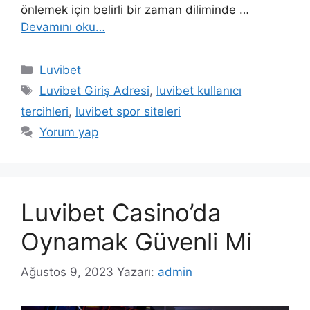
önlemek için belirli bir zaman diliminde …
Devamını oku…
Kategoriler
Luvibet
Etiketler
Luvibet Giriş Adresi
,
luvibet kullanıcı
tercihleri
,
luvibet spor siteleri
Yorum yap
Luvibet Casino’da
Oynamak Güvenli Mi
Ağustos 9, 2023
Yazarı:
admin