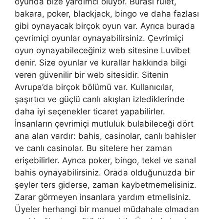
oyunda bize yardımcı oluyor. Burası rulet,
bakara, poker, blackjack, bingo ve daha fazlası
gibi oynayacak birçok oyun var. Ayrıca burada
çevrimiçi oyunlar oynayabilirsiniz. Çevrimiçi
oyun oynayabileceğiniz web sitesine Luvibet
denir. Size oyunlar ve kurallar hakkında bilgi
veren güvenilir bir web sitesidir. Sitenin
Avrupa’da birçok bölümü var. Kullanıcılar,
şaşırtıcı ve güçlü canlı akışları izlediklerinde
daha iyi seçenekler ticaret yapabilirler.
İnsanların çevrimiçi mutluluk bulabileceği dört
ana alan vardır: bahis, casinolar, canlı bahisler
ve canlı casinolar. Bu sitelere her zaman
erişebilirler. Ayrıca poker, bingo, tekel ve sanal
bahis oynayabilirsiniz. Orada olduğunuzda bir
şeyler ters giderse, zaman kaybetmemelisiniz.
Zarar görmeyen insanlara yardım etmelisiniz.
Üyeler herhangi bir manuel müdahale olmadan