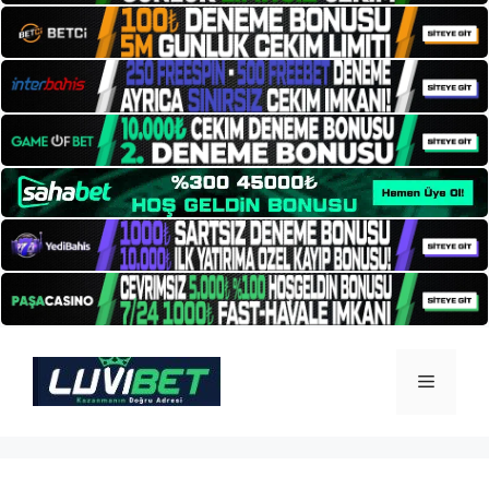
İçeriğe
atla
Menü