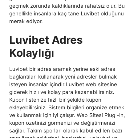
geçmek zorunda kaldıklarında rahatsız olur. Bu
genellikle insanlara kaç tane Luvibet olduğunu
merak ediyor.
Luvibet Adres
Kolaylığı
Luvibet bir adres aramak yerine eski adres
bağlantıları kullanarak yeni adresler bulmak
isteyen insanlar içindir.Luvibet web sitesine
giderek hızlı ve kolay para kazanabilirsiniz.
Kupon listenize hızlı bir şekilde kupon
ekleyebilirsiniz. Sistem bilgileri organize etmek
ve kullanmak için iyi çalışır. Web Sitesi Plug -in,
kupon özetinizi görmenizi ve değiştirmenizi
sağlar. Takım sporları olarak kabul edilen bazı