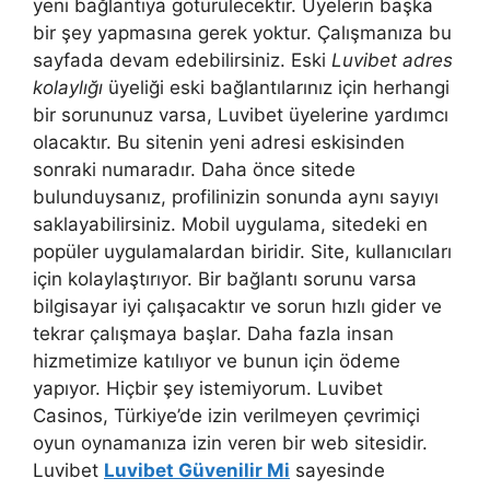
yeni bağlantıya götürülecektir. Üyelerin başka
bir şey yapmasına gerek yoktur. Çalışmanıza bu
sayfada devam edebilirsiniz. Eski
Luvibet adres
kolaylığı
üyeliği eski bağlantılarınız için herhangi
bir sorununuz varsa, Luvibet üyelerine yardımcı
olacaktır. Bu sitenin yeni adresi eskisinden
sonraki numaradır. Daha önce sitede
bulunduysanız, profilinizin sonunda aynı sayıyı
saklayabilirsiniz. Mobil uygulama, sitedeki en
popüler uygulamalardan biridir. Site, kullanıcıları
için kolaylaştırıyor. Bir bağlantı sorunu varsa
bilgisayar iyi çalışacaktır ve sorun hızlı gider ve
tekrar çalışmaya başlar. Daha fazla insan
hizmetimize katılıyor ve bunun için ödeme
yapıyor. Hiçbir şey istemiyorum. Luvibet
Casinos, Türkiye’de izin verilmeyen çevrimiçi
oyun oynamanıza izin veren bir web sitesidir.
Luvibet
Luvibet Güvenilir Mi
sayesinde