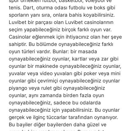
spor örnekleri futbol, basketbol, voleybol ve
tenis. Dart, oturma odası futbolu ve boks gibi
sporların yanı sıra, onlara bahis koyabilirsiniz.
Luvibet bir parçası olan Luvibet casinolarının
seçim yapabileceğiniz birçok farklı oyun var.
Casinolar eğlenmek için ihtiyacınız olan her şeye
sahiptir. Bu bölümde oynayabileceğiniz farklı
oyun türleri vardır. Bunlar: bir masada
oynayabileceğiniz oyunlar, kartlar veya zar gibi
oyunlar bir makinede oynayabileceğiniz oyunlar,
yuvalar veya video yuvaları gibi poker veya mini
oyunlar gibi çevrimiçi oynayabileceğiniz oyunlar
piyango veya rulet gibi oynayabileceğiniz
oyunlar, aynı zamanda birden fazla oyun
oynayabileceğiniz, sadece bu odalarda
oynayabileceğiniz için yapabilirsiniz. Bu oyunlar
gerçek ve ilginç tüccarlar tarafından oynanıyor.
Bu bayiler diğer bayilerden daha güzel ve