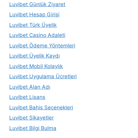
Luvibet Günlük Ziyaret
Luvibet Hesap Girişi
Luvibet Türk Üyelik
Luvibet Casino Adaleti
Luvibet Ödeme Yöntemleri
Luvibet Üyelik Kaydı
Luvibet Mobil Kolaylık
Luvibet Uygulama Ücretleri
Luvibet Alan Adı
Luvibet Lisans
Luvibet Bahis Seçenekleri
Luvibet Şikayetler
Luvibet Bilgi Bulma