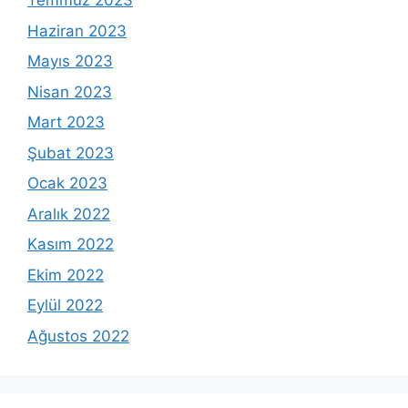
Temmuz 2023
Haziran 2023
Mayıs 2023
Nisan 2023
Mart 2023
Şubat 2023
Ocak 2023
Aralık 2022
Kasım 2022
Ekim 2022
Eylül 2022
Ağustos 2022