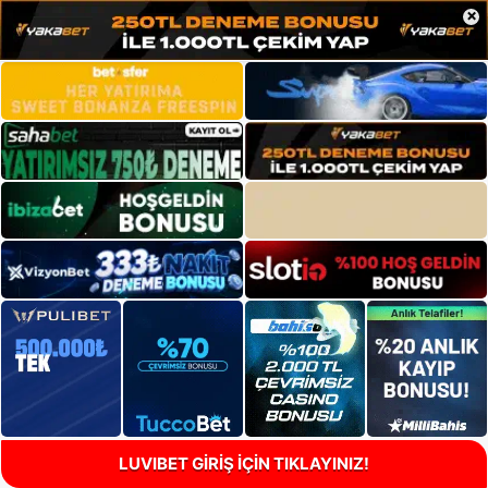
×
LUVIBET GİRİŞ İÇİN TIKLAYINIZ!