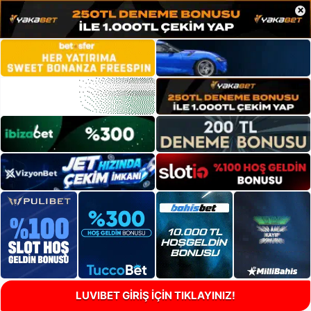
×
LUVIBET GİRİŞ İÇİN TIKLAYINIZ!