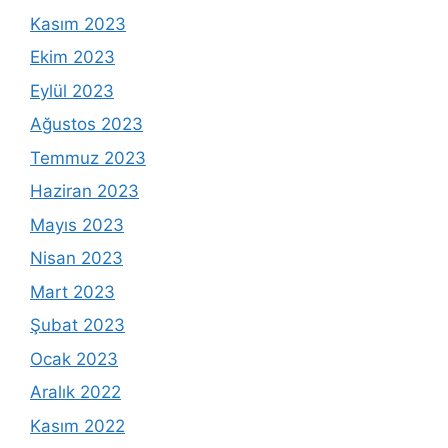
Kasım 2023
Ekim 2023
Eylül 2023
Ağustos 2023
Temmuz 2023
Haziran 2023
Mayıs 2023
Nisan 2023
Mart 2023
Şubat 2023
Ocak 2023
Aralık 2022
Kasım 2022