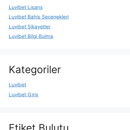
Luvibet Lisans
Luvibet Bahis Seçenekleri
Luvibet Şikayetler
Luvibet Bilgi Bulma
Kategoriler
Luvibet
Luvibet Giriş
Etiket Bulutu