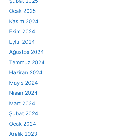
Şubat 2025
Ocak 2025
Kasım 2024
Ekim 2024
Eylül 2024
Ağustos 2024
Temmuz 2024
Haziran 2024
Mayıs 2024
Nisan 2024
Mart 2024
Şubat 2024
Ocak 2024
Aralık 2023