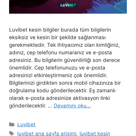
Luvibet kesin bilgiler burada tüm bilgilerin
eksiksiz ve kesin bir şekilde sağlanması
gerekmektedir. Tek ihtiyacımız olan kimliğiniz,
adınız, cep telefonu numaranız ve e-posta
adresiniz. Bu bilgilerin güvenilirliği son derece
önemlidir. Cep telefonunuzu ve e-posta
adresinizi etkinleştirmeniz çok önemlidir.
Bilgilerinizi girdikten sonra mobil cihazınıza bir
doğrulama kodu gönderilecektir. Eş zamanlı
olarak e-posta adresinize aktivasyon linki
gönderilecektir. …
Devamını oku…
Kategoriler
Luvibet
Etiketler
luvibet ana sayfa erişimi
,
luvibet kesin