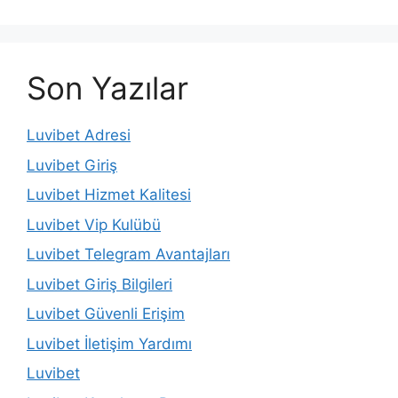
Son Yazılar
Luvibet Adresi
Luvibet Giriş
Luvibet Hizmet Kalitesi
Luvibet Vip Kulübü
Luvibet Telegram Avantajları
Luvibet Giriş Bilgileri
Luvibet Güvenli Erişim
Luvibet İletişim Yardımı
Luvibet