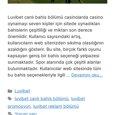
Luvibet canlı bahis bölümü casinolarda casino
oynamayı seven kişiler için sitede oynadıkları
bahislerin çeşitliliği ve miktarı son derece
önemlidir. Kullanıcı sayısındaki artış,
kullanıcıların web sitenizden sıkılma olasılığının
azaldığını gösterir. Bu site, birçok farklı oyunu
kapsayan geniş bir bahis seçeneği yelpazesi
sunmaktadır. Spor alanında çok çeşitli alanlar
bulunmaktadır. Kullanıcılar web sitesinde tüm
bu bahis seçenekleriyle ilgili …
Devamını oku…
Kategoriler
Luvibet
Etiketler
luvibet canlı bahis bölümü
,
luvibet
promosyon
,
luvibet reklam bölümü
Yorum yap