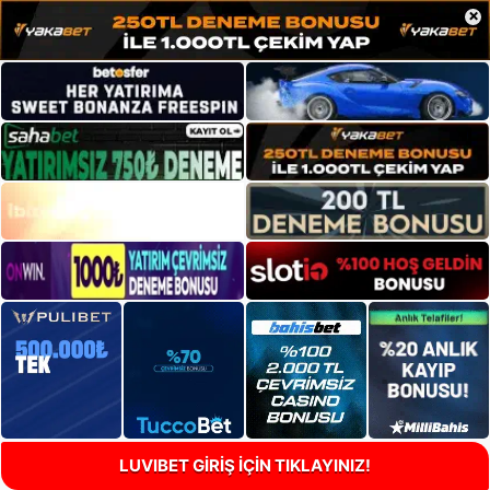
×
LUVIBET GİRİŞ İÇİN TIKLAYINIZ!