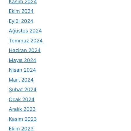
Kasım 2024
Ekim 2024
Eylül 2024
Ağustos 2024
Temmuz 2024
Haziran 2024
Mayıs 2024
Nisan 2024
Mart 2024
Şubat 2024
Ocak 2024
Aralık 2023
Kasım 2023
Ekim 2023