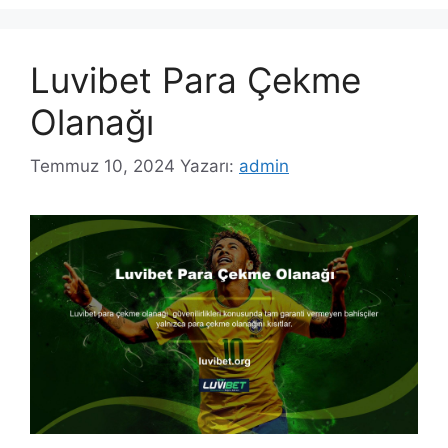
Luvibet Para Çekme
Olanağı
Temmuz 10, 2024
Yazarı:
admin