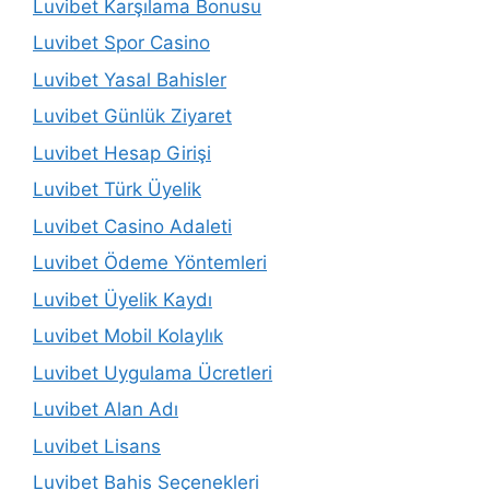
Luvibet Karşılama Bonusu
Luvibet Spor Casino
Luvibet Yasal Bahisler
Luvibet Günlük Ziyaret
Luvibet Hesap Girişi
Luvibet Türk Üyelik
Luvibet Casino Adaleti
Luvibet Ödeme Yöntemleri
Luvibet Üyelik Kaydı
Luvibet Mobil Kolaylık
Luvibet Uygulama Ücretleri
Luvibet Alan Adı
Luvibet Lisans
Luvibet Bahis Seçenekleri