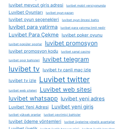
luvibet mevcut giriş adresi
luvibet mobil versiyonunda
Luvibet Oyunları
luvibet oyun pazarı
luvibet oyun seçenekleri
luvibet oyun öncesi bahis
luvibet para yatirma
luvibet para yatırma limit nedir
Luvibet Para Çekme
luvibet poker oyunu
luvibet promosyon
luvibet popüler sporlar
luvibet promosyon kodu
luvibet sanal casino
luvibet telegram
luvibet spor bahisleri
luvibet tv
luvibet tv canli maç izle
Luvibet twitter
luvibet tv izle
Luvibet web sitesi
luvibet web siteleri
luvibet whatsapp
luvibet yeni adres
Luvibet yeni giriş
Luvibet Yeni Adresi
luvibet yüksek oranlar
luvibet çevrimiçi bahisler
luvibet ödeme yöntemleri
luvibet üyelerine yönelik avantajlar
Luvibet üyelik