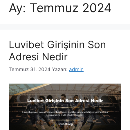
Ay:
Temmuz 2024
Luvibet Girişinin Son
Adresi Nedir
Temmuz 31, 2024
Yazarı:
admin