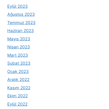
Eylül 2023
Ağustos 2023
Temmuz 2023
Haziran 2023
Mayıs 2023
Nisan 2023
Mart 2023
Şubat 2023
Ocak 2023
Aralık 2022
Kasım 2022
Ekim 2022
Eylül 2022