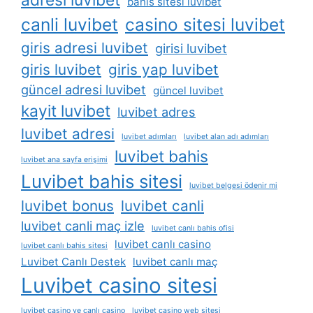
bahis sitesi luvibet
canli luvibet
casino sitesi luvibet
giris adresi luvibet
girisi luvibet
giris luvibet
giris yap luvibet
güncel adresi luvibet
güncel luvibet
kayit luvibet
luvibet adres
luvibet adresi
luvibet adımları
luvibet alan adı adımları
luvibet bahis
luvibet ana sayfa erişimi
Luvibet bahis sitesi
luvibet belgesi ödenir mi
luvibet bonus
luvibet canli
luvibet canli maç izle
luvibet canlı bahis ofisi
luvibet canlı casino
luvibet canlı bahis sitesi
Luvibet Canlı Destek
luvibet canlı maç
Luvibet casino sitesi
luvibet casino ve canlı casino
luvibet casino web sitesi