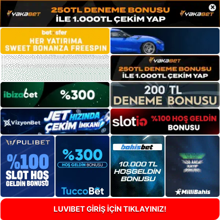
×
LUVIBET GİRİŞ İÇİN TIKLAYINIZ!