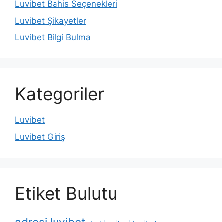
Luvibet Bahis Seçenekleri
Luvibet Şikayetler
Luvibet Bilgi Bulma
Kategoriler
Luvibet
Luvibet Giriş
Etiket Bulutu
adresi luvibet