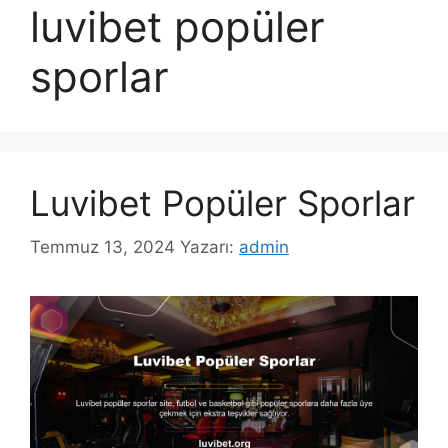
luvibet popüler
sporlar
Luvibet Popüler Sporlar
Temmuz 13, 2024
Yazarı:
admin