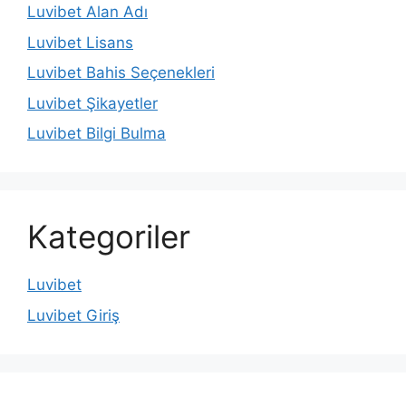
Luvibet Alan Adı
Luvibet Lisans
Luvibet Bahis Seçenekleri
Luvibet Şikayetler
Luvibet Bilgi Bulma
Kategoriler
Luvibet
Luvibet Giriş