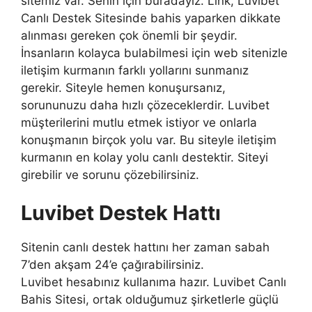
sitemiz var. Senin için buradayız. Link, Luvibet
Canlı Destek Sitesinde bahis yaparken dikkate
alınması gereken çok önemli bir şeydir.
İnsanların kolayca bulabilmesi için web sitenizle
iletişim kurmanın farklı yollarını sunmanız
gerekir. Siteyle hemen konuşursanız,
sorununuzu daha hızlı çözeceklerdir. Luvibet
müşterilerini mutlu etmek istiyor ve onlarla
konuşmanın birçok yolu var. Bu siteyle iletişim
kurmanın en kolay yolu canlı destektir. Siteyi
girebilir ve sorunu çözebilirsiniz.
Luvibet Destek Hattı
Sitenin canlı destek hattını her zaman sabah
7’den akşam 24’e çağırabilirsiniz.
Luvibet hesabınız kullanıma hazır. Luvibet Canlı
Bahis Sitesi, ortak olduğumuz şirketlerle güçlü