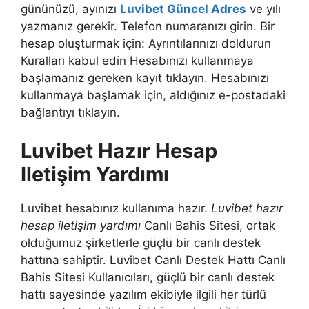
gününüzü, ayınızı
Luvibet Güncel Adres
ve yılı
yazmanız gerekir. Telefon numaranızı girin. Bir
hesap oluşturmak için: Ayrıntılarınızı doldurun
Kuralları kabul edin Hesabınızı kullanmaya
başlamanız gereken kayıt tıklayın. Hesabınızı
kullanmaya başlamak için, aldığınız e-postadaki
bağlantıyı tıklayın.
Luvibet Hazır Hesap
Iletişim Yardımı
Luvibet hesabınız kullanıma hazır.
Luvibet hazır
hesap iletişim yardımı
Canlı Bahis Sitesi, ortak
olduğumuz şirketlerle güçlü bir canlı destek
hattına sahiptir. Luvibet Canlı Destek Hattı Canlı
Bahis Sitesi Kullanıcıları, güçlü bir canlı destek
hattı sayesinde yazılım ekibiyle ilgili her türlü