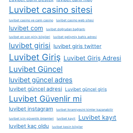
Luvibet casino sitesi
luvibet casino ve canlı casino
luvibet casino web sitesi
luvibet com
luvibet doğrudan bağlantı
luvibet en son giriş bilgileri
luvibet gelişmiş bahis adresi
luvibet girisi
luvibet giris twitter
Luvibet Giriş
Luvibet Giriş Adresi
Luvibet Güncel
luvibet güncel adres
luvibet güncel adresi
Luvibet güncel giriş
Luvibet Güvenlir mi
luvibet instagram
luvibet i̇kramiyesini kimler kazanabilir
Luvibet kayıt
luvibet i̇çin güvenlik önlemleri
luvibet kayit
luvibet kaç oldu
luvibet kesin bilgiler