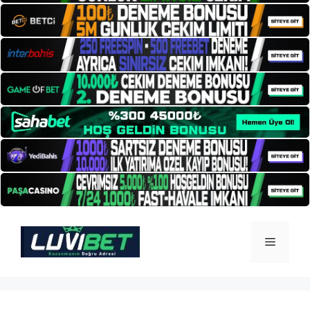
İçeriğe
atla
Menü