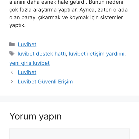
alanını daha esnek hale getirdi. Bunun nedeni
çok fazla araştırma yaptılar. Ayrıca, zaten orada
olan parayı çıkarmak ve koymak için sistemler
yaptık.
Kategoriler
Luvibet
Etiketler
luvibet destek hattı
,
luvibet i̇letişim yardımı
,
yeni giris luvibet
Yazı
Luvibet
dolaşımı
Luvibet Güvenli Erişim
Yorum yapın
Yorum