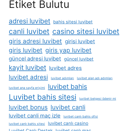
Etiket Bulutu
adresi luvibet
bahis sitesi luvibet
canli luvibet
casino sitesi luvibet
giris adresi luvibet
girisi luvibet
giris luvibet
giris yap luvibet
güncel adresi luvibet
güncel luvibet
kayit luvibet
luvibet adres
luvibet adresi
luvibet adımları
luvibet alan adı adımları
luvibet bahis
luvibet ana sayfa erişimi
Luvibet bahis sitesi
luvibet belgesi ödenir mi
luvibet bonus
luvibet canli
luvibet canli maç izle
luvibet canlı bahis ofisi
luvibet canlı casino
luvibet canlı bahis sitesi
Luvibet Canlı Destek
luvibet canlı maç