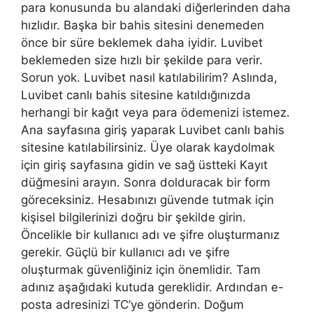
para konusunda bu alandaki diğerlerinden daha
hızlıdır. Başka bir bahis sitesini denemeden
önce bir süre beklemek daha iyidir. Luvibet
beklemeden size hızlı bir şekilde para verir.
Sorun yok. Luvibet nasıl katılabilirim? Aslında,
Luvibet canlı bahis sitesine katıldığınızda
herhangi bir kağıt veya para ödemenizi istemez.
Ana sayfasına giriş yaparak Luvibet canlı bahis
sitesine katılabilirsiniz. Üye olarak kaydolmak
için giriş sayfasına gidin ve sağ üstteki Kayıt
düğmesini arayın. Sonra dolduracak bir form
göreceksiniz. Hesabınızı güvende tutmak için
kişisel bilgilerinizi doğru bir şekilde girin.
Öncelikle bir kullanıcı adı ve şifre oluşturmanız
gerekir. Güçlü bir kullanıcı adı ve şifre
oluşturmak güvenliğiniz için önemlidir. Tam
adınız aşağıdaki kutuda gereklidir. Ardından e-
posta adresinizi TC’ye gönderin. Doğum