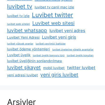
luvibet tv
luvibet tv canli maç izle
Luvibet twitter
luvibet tv izle
Luvibet web sitesi
luvibet web siteleri
luvibet whatsapp
luvibet yeni adres
Luvibet yeni giriş
Luvibet Yeni Adresi
luvibet yüksek oranlar
luvibet çevrimiçi bahisler
luvibet ödeme yöntemleri
luvibet üyelerine yönelik avantajlar
Luvibet üyelik
luvibet üyelik başvuru türü
luvibet üyelik koşulları
luvibet üyeliğinin sonlandırılması
luvibet şikayet
twitter luvibet
mobil luvibet
yeni giris luvibet
yeni adresi luvibet
Arşivler