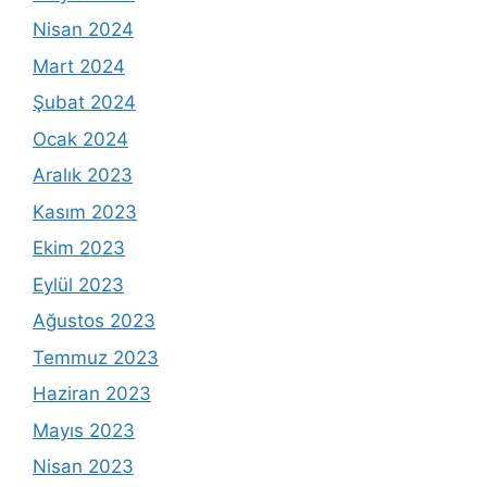
Nisan 2024
Mart 2024
Şubat 2024
Ocak 2024
Aralık 2023
Kasım 2023
Ekim 2023
Eylül 2023
Ağustos 2023
Temmuz 2023
Haziran 2023
Mayıs 2023
Nisan 2023