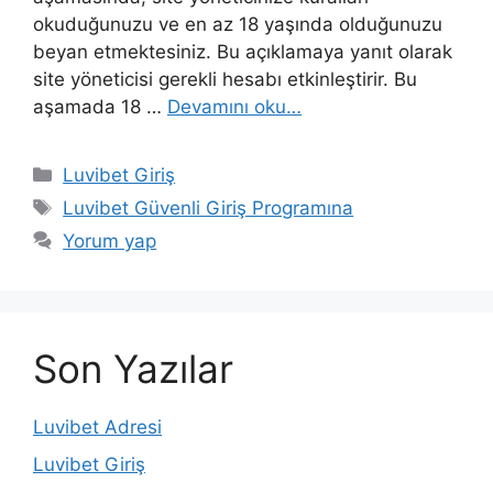
okuduğunuzu ve en az 18 yaşında olduğunuzu
beyan etmektesiniz. Bu açıklamaya yanıt olarak
site yöneticisi gerekli hesabı etkinleştirir. Bu
aşamada 18 …
Devamını oku…
Kategoriler
Luvibet Giriş
Etiketler
Luvibet Güvenli Giriş Programına
Yorum yap
Son Yazılar
Luvibet Adresi
Luvibet Giriş