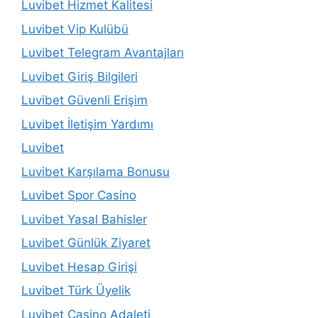
Luvibet Hizmet Kalitesi
Luvibet Vip Kulübü
Luvibet Telegram Avantajları
Luvibet Giriş Bilgileri
Luvibet Güvenli Erişim
Luvibet İletişim Yardımı
Luvibet
Luvibet Karşılama Bonusu
Luvibet Spor Casino
Luvibet Yasal Bahisler
Luvibet Günlük Ziyaret
Luvibet Hesap Girişi
Luvibet Türk Üyelik
Luvibet Casino Adaleti