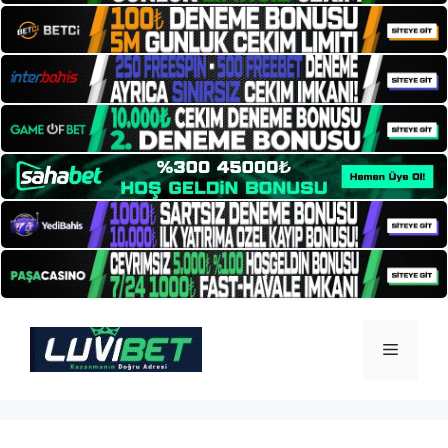
İçeriğe
atla
Menü