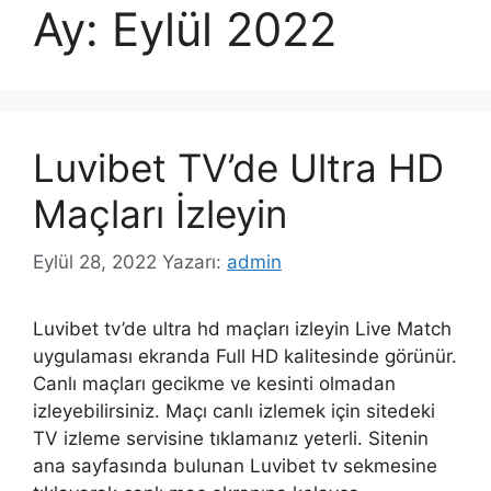
Ay:
Eylül 2022
Luvibet TV’de Ultra HD
Maçları İzleyin
Eylül 28, 2022
Yazarı:
admin
Luvibet tv’de ultra hd maçları izleyin Live Match
uygulaması ekranda Full HD kalitesinde görünür.
Canlı maçları gecikme ve kesinti olmadan
izleyebilirsiniz. Maçı canlı izlemek için sitedeki
TV izleme servisine tıklamanız yeterli. Sitenin
ana sayfasında bulunan Luvibet tv sekmesine