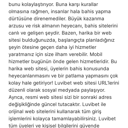
bunu kolaylaştırıyor. Buna karşı kurallar
olmasına rağmen, insanlar hala bahis yapma
dürtüsüne direnemediler. Büyük kazanma
arzusu ve risk almanın heyecanı, bahis sitelerini
canlı ve gelişen şeydir. Bazen, harika bir web
sitesi bulduğunuzda, başlangıçta planladığınız
şeyin ötesine geçen daha iyi hizmetler
yaratmanız için size ilham verebilir. Mobil
hizmetler bugünün önde gelen hizmetleridir. Bu
harika web sitesi, üyelerin bahis konusunda
heyecanlanmasını ve bir patlama yapmasını çok
kolay hale getiriyor! Luvibet web sitesi URL’lerini
düzenli olarak sosyal medyada paylaşıyor.
Ayrıca, resmi web sitesi sizi bir sonraki adres
değişikliğinde güncel tutacaktır. Luvibet ile
orijinal web sitelerini kullanarak tüm giriş
işlemlerini kolayca tamamlayabilirsiniz. Luvibet
tüm üyeleri ve kişisel bilgilerini güvende