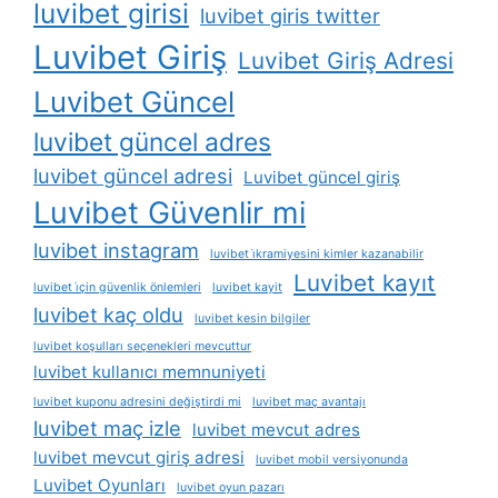
luvibet girisi
luvibet giris twitter
Luvibet Giriş
Luvibet Giriş Adresi
Luvibet Güncel
luvibet güncel adres
luvibet güncel adresi
Luvibet güncel giriş
Luvibet Güvenlir mi
luvibet instagram
luvibet i̇kramiyesini kimler kazanabilir
Luvibet kayıt
luvibet i̇çin güvenlik önlemleri
luvibet kayit
luvibet kaç oldu
luvibet kesin bilgiler
luvibet koşulları seçenekleri mevcuttur
luvibet kullanıcı memnuniyeti
luvibet kuponu adresini değiştirdi mi
luvibet maç avantajı
luvibet maç izle
luvibet mevcut adres
luvibet mevcut giriş adresi
luvibet mobil versiyonunda
Luvibet Oyunları
luvibet oyun pazarı