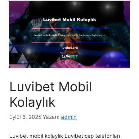
Luvibet Mobil
Kolaylık
Eylül 6, 2025
Yazarı:
admin
Luvibet mobil kolaylık Luvibet cep telefonları