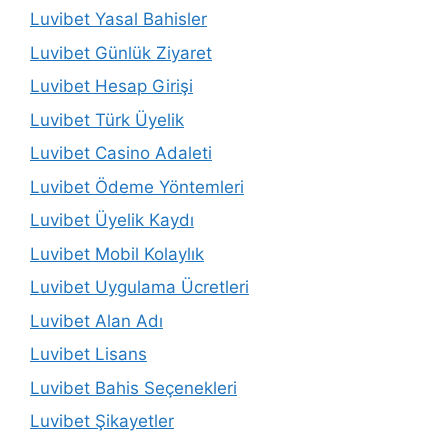
Luvibet Yasal Bahisler
Luvibet Günlük Ziyaret
Luvibet Hesap Girişi
Luvibet Türk Üyelik
Luvibet Casino Adaleti
Luvibet Ödeme Yöntemleri
Luvibet Üyelik Kaydı
Luvibet Mobil Kolaylık
Luvibet Uygulama Ücretleri
Luvibet Alan Adı
Luvibet Lisans
Luvibet Bahis Seçenekleri
Luvibet Şikayetler