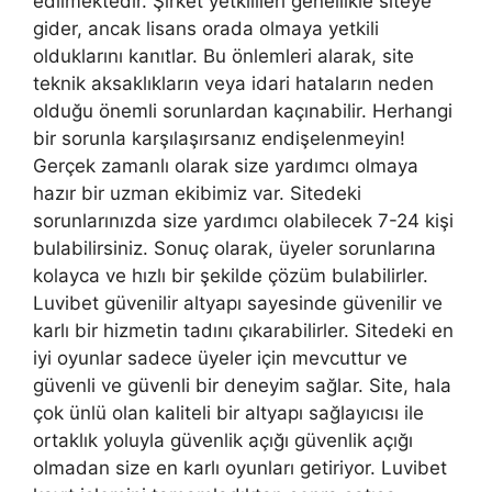
edilmektedir. Şirket yetkilileri genellikle siteye
gider, ancak lisans orada olmaya yetkili
olduklarını kanıtlar. Bu önlemleri alarak, site
teknik aksaklıkların veya idari hataların neden
olduğu önemli sorunlardan kaçınabilir. Herhangi
bir sorunla karşılaşırsanız endişelenmeyin!
Gerçek zamanlı olarak size yardımcı olmaya
hazır bir uzman ekibimiz var. Sitedeki
sorunlarınızda size yardımcı olabilecek 7-24 kişi
bulabilirsiniz. Sonuç olarak, üyeler sorunlarına
kolayca ve hızlı bir şekilde çözüm bulabilirler.
Luvibet güvenilir altyapı sayesinde güvenilir ve
karlı bir hizmetin tadını çıkarabilirler. Sitedeki en
iyi oyunlar sadece üyeler için mevcuttur ve
güvenli ve güvenli bir deneyim sağlar. Site, hala
çok ünlü olan kaliteli bir altyapı sağlayıcısı ile
ortaklık yoluyla güvenlik açığı güvenlik açığı
olmadan size en karlı oyunları getiriyor. Luvibet