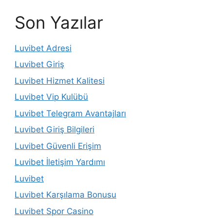
Son Yazılar
Luvibet Adresi
Luvibet Giriş
Luvibet Hizmet Kalitesi
Luvibet Vip Kulübü
Luvibet Telegram Avantajları
Luvibet Giriş Bilgileri
Luvibet Güvenli Erişim
Luvibet İletişim Yardımı
Luvibet
Luvibet Karşılama Bonusu
Luvibet Spor Casino