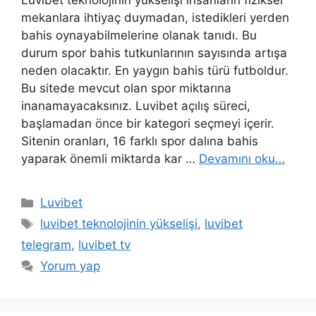
Luvibet teknolojinin yükselişi i̇nsanların fiziksel
mekanlara ihtiyaç duymadan, istedikleri yerden
bahis oynayabilmelerine olanak tanıdı. Bu
durum spor bahis tutkunlarının sayısında artışa
neden olacaktır. En yaygın bahis türü futboldur.
Bu sitede mevcut olan spor miktarına
inanamayacaksınız. Luvibet açılış süreci,
başlamadan önce bir kategori seçmeyi içerir.
Sitenin oranları, 16 farklı spor dalına bahis
yaparak önemli miktarda kar …
Devamını oku…
Kategoriler
Luvibet
Etiketler
luvibet teknolojinin yükselişi
,
luvibet
telegram
,
luvibet tv
Yorum yap