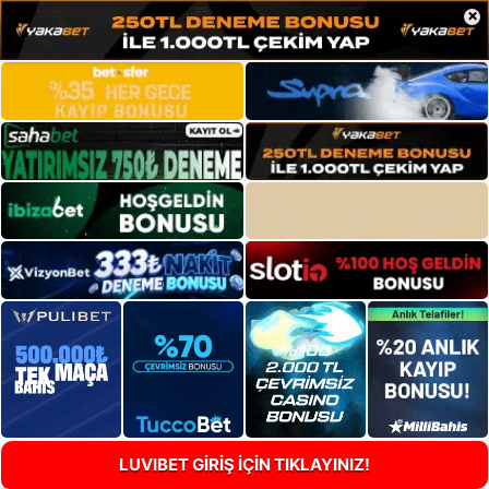
×
LUVIBET GİRİŞ İÇİN TIKLAYINIZ!