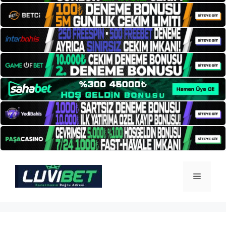
İçeriğe
atla
Menü