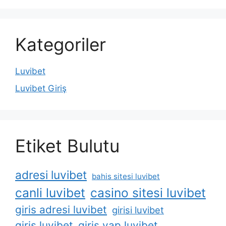
Kategoriler
Luvibet
Luvibet Giriş
Etiket Bulutu
adresi luvibet
bahis sitesi luvibet
canli luvibet
casino sitesi luvibet
giris adresi luvibet
girisi luvibet
giris luvibet
giris yap luvibet