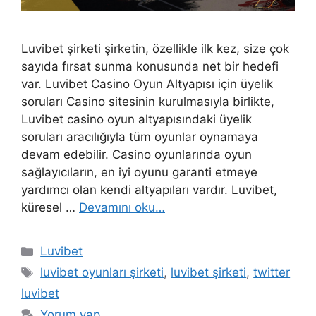
Luvibet şirketi şirketin, özellikle ilk kez, size çok
sayıda fırsat sunma konusunda net bir hedefi
var. Luvibet Casino Oyun Altyapısı için üyelik
soruları Casino sitesinin kurulmasıyla birlikte,
Luvibet casino oyun altyapısındaki üyelik
soruları aracılığıyla tüm oyunlar oynamaya
devam edebilir. Casino oyunlarında oyun
sağlayıcıların, en iyi oyunu garanti etmeye
yardımcı olan kendi altyapıları vardır. Luvibet,
küresel …
Devamını oku…
Kategoriler
Luvibet
Etiketler
luvibet oyunları şirketi
,
luvibet şirketi
,
twitter
luvibet
Yorum yap