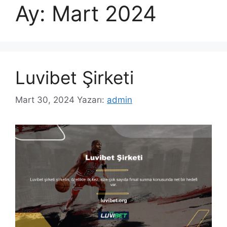
Ay:
Mart 2024
Luvibet Şirketi
Mart 30, 2024
Yazarı:
admin