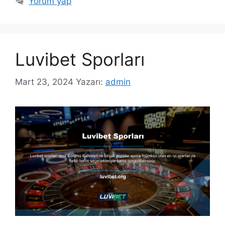
Yorum yap
Luvibet Sporları
Mart 23, 2024
Yazarı:
admin