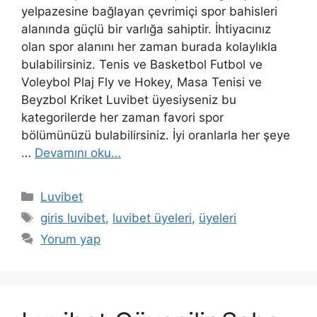
yelpazesine bağlayan çevrimiçi spor bahisleri
alanında güçlü bir varlığa sahiptir. İhtiyacınız
olan spor alanını her zaman burada kolaylıkla
bulabilirsiniz. Tenis ve Basketbol Futbol ve
Voleybol Plaj Fly ve Hokey, Masa Tenisi ve
Beyzbol Kriket Luvibet üyesiyseniz bu
kategorilerde her zaman favori spor
bölümünüzü bulabilirsiniz. İyi oranlarla her şeye
…
Devamını oku…
Kategoriler
Luvibet
Etiketler
giris luvibet
,
luvibet üyeleri
,
üyeleri
Yorum yap