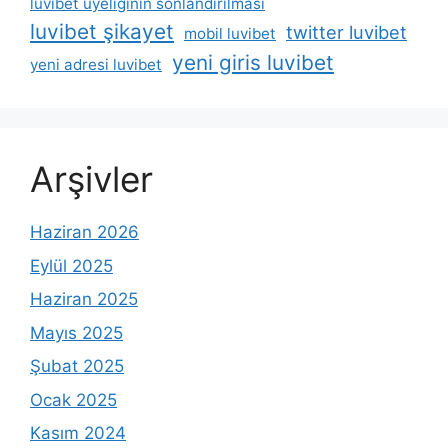
luvibet üyeliğinin sonlandırılması
luvibet şikayet
twitter luvibet
mobil luvibet
yeni giris luvibet
yeni adresi luvibet
Arşivler
Haziran 2026
Eylül 2025
Haziran 2025
Mayıs 2025
Şubat 2025
Ocak 2025
Kasım 2024