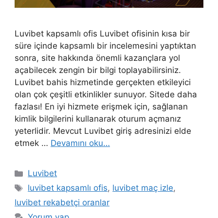
Luvibet kapsamlı ofis Luvibet ofisinin kısa bir
süre içinde kapsamlı bir incelemesini yaptıktan
sonra, site hakkında önemli kazançlara yol
açabilecek zengin bir bilgi toplayabilirsiniz.
Luvibet bahis hizmetinde gerçekten etkileyici
olan çok çeşitli etkinlikler sunuyor. Sitede daha
fazlası! En iyi hizmete erişmek için, sağlanan
kimlik bilgilerini kullanarak oturum açmanız
yeterlidir. Mevcut Luvibet giriş adresinizi elde
etmek …
Devamını oku…
Kategoriler
Luvibet
Etiketler
luvibet kapsamlı ofis
,
luvibet maç izle
,
luvibet rekabetçi oranlar
Yorum yap