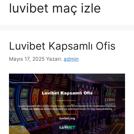
luvibet maç izle
Luvibet Kapsamlı Ofis
Mayıs 17, 2025
Yazarı:
admin