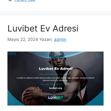
Luvibet Ev Adresi
Mayıs 22, 2024
Yazarı:
admin