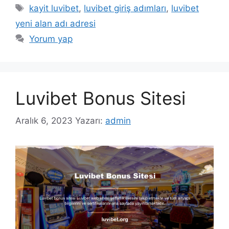
Etiketler
kayit luvibet
,
luvibet giriş adımları
,
luvibet
yeni alan adı adresi
Yorum yap
Luvibet Bonus Sitesi
Aralık 6, 2023
Yazarı:
admin