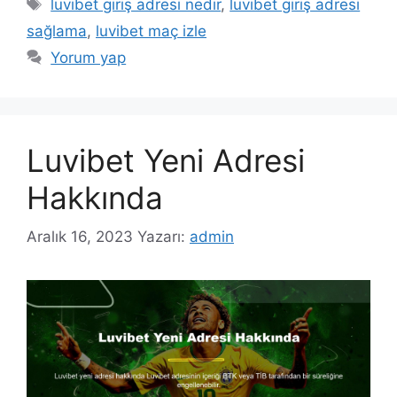
Etiketler
luvibet giriş adresi nedir
,
luvibet giriş adresi
sağlama
,
luvibet maç izle
Yorum yap
Luvibet Yeni Adresi
Hakkında
Aralık 16, 2023
Yazarı:
admin