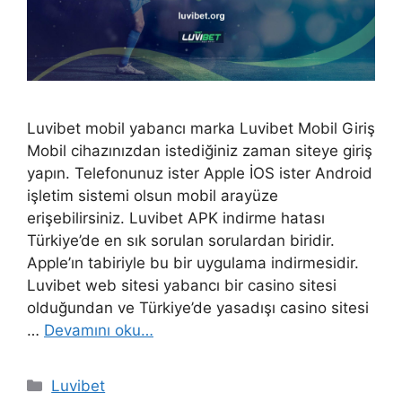
Luvibet mobil yabancı marka Luvibet Mobil Giriş
Mobil cihazınızdan istediğiniz zaman siteye giriş
yapın. Telefonunuz ister Apple İOS ister Android
işletim sistemi olsun mobil arayüze
erişebilirsiniz. Luvibet APK indirme hatası
Türkiye’de en sık sorulan sorulardan biridir.
Apple’ın tabiriyle bu bir uygulama indirmesidir.
Luvibet web sitesi yabancı bir casino sitesi
olduğundan ve Türkiye’de yasadışı casino sitesi
…
Devamını oku…
Kategoriler
Luvibet