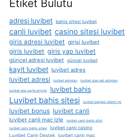
Etiket Bulutu
adresi luvibet
bahis sitesi luvibet
canli luvibet
casino sitesi luvibet
giris adresi luvibet
girisi luvibet
giris luvibet
giris yap luvibet
güncel adresi luvibet
güncel luvibet
kayit luvibet
luvibet adres
luvibet adresi
luvibet adımları
luvibet alan adı adımları
luvibet bahis
luvibet ana sayfa erişimi
Luvibet bahis sitesi
luvibet belgesi ödenir mi
luvibet bonus
luvibet canli
luvibet canli maç izle
luvibet canlı bahis ofisi
luvibet canlı casino
luvibet canlı bahis sitesi
Luvibet Canlı Destek
luvibet canlı maç