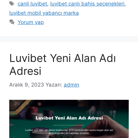
Etiketler
canli luvibet
,
luvibet canlı bahis seçenekleri
,
luvibet mobil yabancı marka
Yorum yap
Luvibet Yeni Alan Adı
Adresi
Aralık 9, 2023
Yazarı:
admin