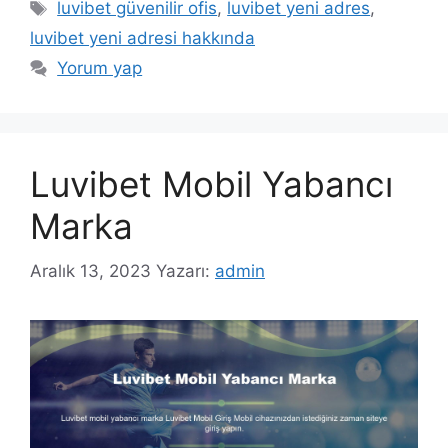
Etiketler
luvibet güvenilir ofis
,
luvibet yeni adres
,
luvibet yeni adresi hakkında
Yorum yap
Luvibet Mobil Yabancı
Marka
Aralık 13, 2023
Yazarı:
admin