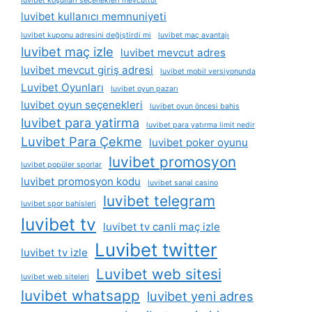
luvibet koşulları seçenekleri mevcuttur
luvibet kullanıcı memnuniyeti
luvibet kuponu adresini değiştirdi mi
luvibet maç avantajı
luvibet maç izle
luvibet mevcut adres
luvibet mevcut giriş adresi
luvibet mobil versiyonunda
Luvibet Oyunları
luvibet oyun pazarı
luvibet oyun seçenekleri
luvibet oyun öncesi bahis
luvibet para yatirma
luvibet para yatırma limit nedir
Luvibet Para Çekme
luvibet poker oyunu
luvibet promosyon
luvibet popüler sporlar
luvibet promosyon kodu
luvibet sanal casino
luvibet telegram
luvibet spor bahisleri
luvibet tv
luvibet tv canli maç izle
Luvibet twitter
luvibet tv izle
Luvibet web sitesi
luvibet web siteleri
luvibet whatsapp
luvibet yeni adres