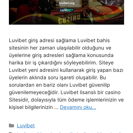
Luvibet giriş adresi sağlama Luvibet bahis
sitesinin her zaman ulaşılabilir olduğunu ve
üyelerine giriş adresleri sağlama konusunda
harika bir iş çıkardığını söyleyebilirim. Siteye
Luvibet yeni adresini kullanarak giriş yapan bazı
üyelerin aklında soru işareti oluşabilir. Bu
sorulardan en bariz olanı Luvibet güvenilip
güvenilemeyeceğidir. Luvibet lisanslı bir casino
Sitesidir, dolayısıyla tüm ödeme işlemlerinizin ve
kişisel bilgilerinizin …
Devamını oku…
Kategoriler
Luvibet