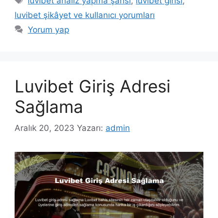
luvibet analiz yapma şansı
,
luvibet girisi
,
luvibet şikâyet ve kullanıcı yorumları
Yorum yap
Luvibet Giriş Adresi
Sağlama
Aralık 20, 2023
Yazarı:
admin