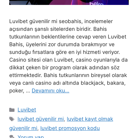
Luvibet güvenilir mi seobahis, incelemeler
açısından şanslı sitelerden biridir. Bahis
tutkunlarının beklentilerine cevap veren Luvibet
Bahis, üyelerini zor durumda bırakmıyor ve
sunduğu fırsatlara göre en iyi hizmeti veriyor.
Casino sitesi olan Luvibet, casino oyunlarıyla da
dikkat çeken bir program olarak adından söz
ettirmektedir. Bahis tutkunlarının bireysel olarak
veya canlı casino adı altında blackjack, bakara,
poker, …
Devamını oku…
Kategoriler
Luvibet
Etiketler
luvibet güvenilir mi
,
luvibet kayıt olmak
güvenilir mi
,
luvibet promosyon kodu
Yorum yap