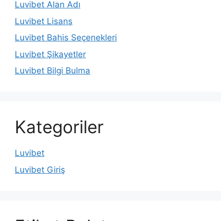
Luvibet Alan Adı
Luvibet Lisans
Luvibet Bahis Seçenekleri
Luvibet Şikayetler
Luvibet Bilgi Bulma
Kategoriler
Luvibet
Luvibet Giriş