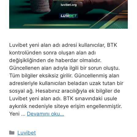
Luvibet yeni alan adı adresi kullanıcılar, BTK
kontrolünden sonra oluşan alan adı
değişikliğinden de haberdar olmalıdır.
Güncellenen alan adıyla ilgili bir sorun oluştu.
Tüm bilgiler eksiksiz girilir. Güncellenmiş alan
adresleriyle kullanıcıları beladan uzak tutan bir
sosyal ağ. Hesabınız aracılığıyla ek bilgiler de
Luvibet yeni alan adı. BTK sınavındaki usule
aykırılık nedeniyle siteye erişim engellenmiştir.
Yeni …
Devamını oku…
Kategoriler
Luvibet