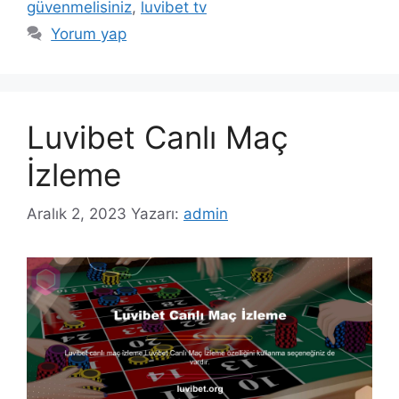
güvenmelisiniz
,
luvibet tv
Yorum yap
Luvibet Canlı Maç
İzleme
Aralık 2, 2023
Yazarı:
admin