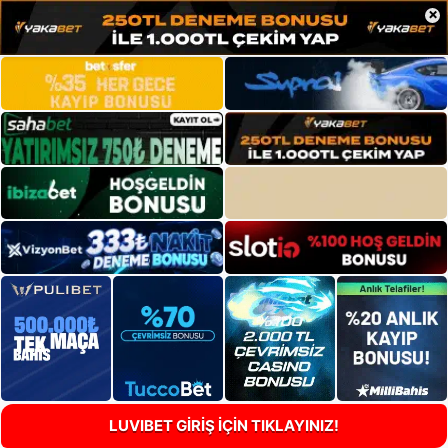
×
LUVIBET GİRİŞ İÇİN TIKLAYINIZ!