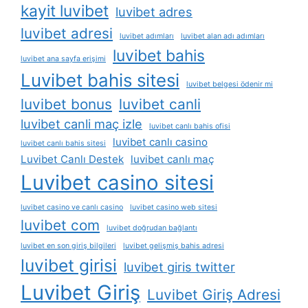
kayit luvibet
luvibet adres
luvibet adresi
luvibet adımları
luvibet alan adı adımları
luvibet bahis
luvibet ana sayfa erişimi
Luvibet bahis sitesi
luvibet belgesi ödenir mi
luvibet bonus
luvibet canli
luvibet canli maç izle
luvibet canlı bahis ofisi
luvibet canlı casino
luvibet canlı bahis sitesi
Luvibet Canlı Destek
luvibet canlı maç
Luvibet casino sitesi
luvibet casino ve canlı casino
luvibet casino web sitesi
luvibet com
luvibet doğrudan bağlantı
luvibet en son giriş bilgileri
luvibet gelişmiş bahis adresi
luvibet girisi
luvibet giris twitter
Luvibet Giriş
Luvibet Giriş Adresi