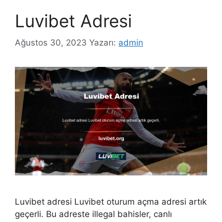
Luvibet Adresi
Ağustos 30, 2023
Yazarı:
admin
Luvibet adresi Luvibet oturum açma adresi artık
geçerli. Bu adreste illegal bahisler, canlı