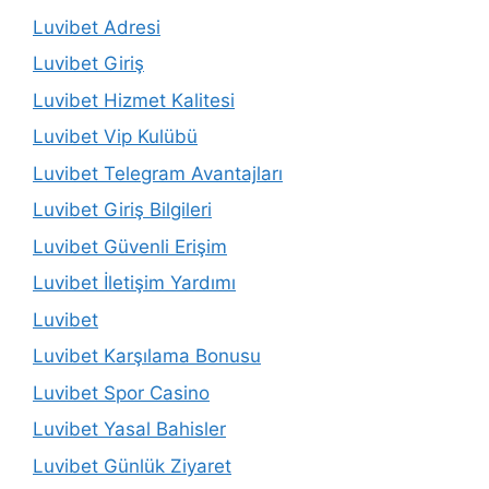
Luvibet Adresi
Luvibet Giriş
Luvibet Hizmet Kalitesi
Luvibet Vip Kulübü
Luvibet Telegram Avantajları
Luvibet Giriş Bilgileri
Luvibet Güvenli Erişim
Luvibet İletişim Yardımı
Luvibet
Luvibet Karşılama Bonusu
Luvibet Spor Casino
Luvibet Yasal Bahisler
Luvibet Günlük Ziyaret