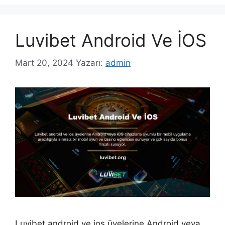
Luvibet Android Ve İOS
Mart 20, 2024
Yazarı:
admin
Luvibet android ve ios üyelerine Android veya