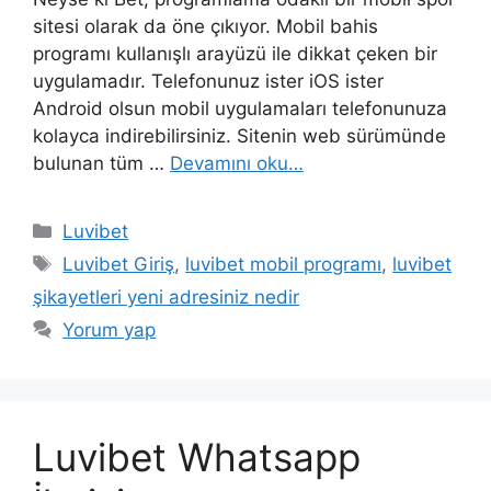
sitesi olarak da öne çıkıyor. Mobil bahis
programı kullanışlı arayüzü ile dikkat çeken bir
uygulamadır. Telefonunuz ister iOS ister
Android olsun mobil uygulamaları telefonunuza
kolayca indirebilirsiniz. Sitenin web sürümünde
bulunan tüm …
Devamını oku…
Kategoriler
Luvibet
Etiketler
Luvibet Giriş
,
luvibet mobil programı
,
luvibet
şikayetleri yeni adresiniz nedir
Yorum yap
Luvibet Whatsapp