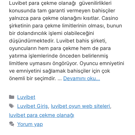
Luvibet para çekme olanağı güvenilirlikleri
konusunda tam garanti vermeyen bahisçiler
yalnızca para çekme olanağını kısıtlar. Casino
şirketinin para çekme limitlerinin olması, bunun
bir dolandırıcılık işlemi olabileceğini
düşündürmektedir. Luvibet bahis şirketi,
oyuncuların hem para çekme hem de para
yatırma işlemlerinde önceden belirlenmiş
limitlere uymasını öngörüyor. Oyuncu emniyetini
ve emniyetini sağlamak bahisçiler için çok
önemli bir seçimdir. …
Devamını oku…
Kategoriler
Luvibet
Etiketler
Luvibet Giriş
,
luvibet oyun web siteleri
,
luvibet para çekme olanağı
Yorum yap