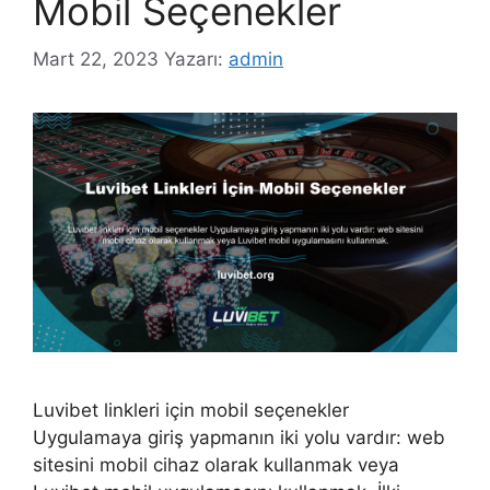
Mobil Seçenekler
Mart 22, 2023
Yazarı:
admin
Luvibet linkleri için mobil seçenekler
Uygulamaya giriş yapmanın iki yolu vardır: web
sitesini mobil cihaz olarak kullanmak veya