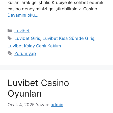
kullanılarak geliştirilir. Krupiye ile sohbet ederek
casino deneyiminizi geliştirebilirsiniz. Casino …
Devamını oku…
Kategoriler
Luvibet
Etiketler
Luvibet Giriş
,
Luvibet Kısa Sürede Giriş
,
Luvibet Kolay Canlı Katılım
Yorum yap
Luvibet Casino
Oyunları
Ocak 4, 2025
Yazarı:
admin