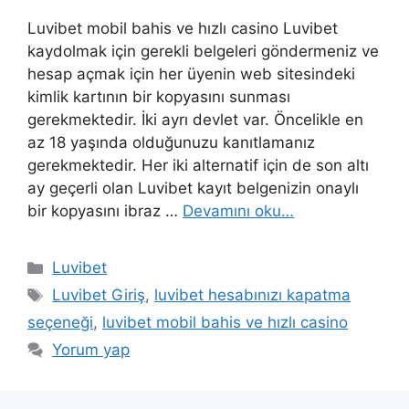
Luvibet mobil bahis ve hızlı casino Luvibet
kaydolmak için gerekli belgeleri göndermeniz ve
hesap açmak için her üyenin web sitesindeki
kimlik kartının bir kopyasını sunması
gerekmektedir. İki ayrı devlet var. Öncelikle en
az 18 yaşında olduğunuzu kanıtlamanız
gerekmektedir. Her iki alternatif için de son altı
ay geçerli olan Luvibet kayıt belgenizin onaylı
bir kopyasını ibraz …
Devamını oku…
Kategoriler
Luvibet
Etiketler
Luvibet Giriş
,
luvibet hesabınızı kapatma
seçeneği
,
luvibet mobil bahis ve hızlı casino
Yorum yap