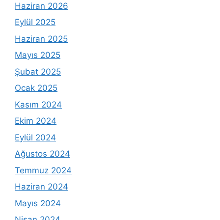
Haziran 2026
Eylül 2025
Haziran 2025
Mayıs 2025
Şubat 2025
Ocak 2025
Kasım 2024
Ekim 2024
Eylül 2024
Ağustos 2024
Temmuz 2024
Haziran 2024
Mayıs 2024
Nisan 2024