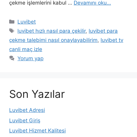
çekme işlemlerini kabul …
Devamını oku…
Kategoriler
Luvibet
Etiketler
luvibet hızlı nasıl para çekilir
,
luvibet para
çekme talebimi nasıl onaylayabilirim
,
luvibet tv
canli maç izle
Yorum yap
Son Yazılar
Luvibet Adresi
Luvibet Giriş
Luvibet Hizmet Kalitesi