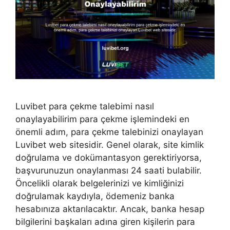
Luvibet para çekme talebimi nasıl
onaylayabilirim para çekme işlemindeki en
önemli adım, para çekme talebinizi onaylayan
Luvibet web sitesidir. Genel olarak, site kimlik
doğrulama ve dokümantasyon gerektiriyorsa,
başvurunuzun onaylanması 24 saati bulabilir.
Öncelikli olarak belgelerinizi ve kimliğinizi
doğrulamak kaydıyla, ödemeniz banka
hesabınıza aktarılacaktır. Ancak, banka hesap
bilgilerini başkaları adına giren kişilerin para