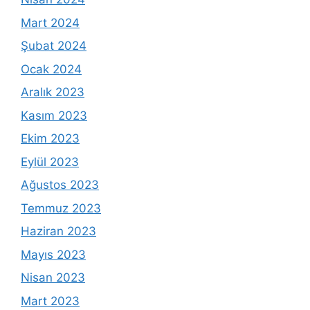
Mart 2024
Şubat 2024
Ocak 2024
Aralık 2023
Kasım 2023
Ekim 2023
Eylül 2023
Ağustos 2023
Temmuz 2023
Haziran 2023
Mayıs 2023
Nisan 2023
Mart 2023