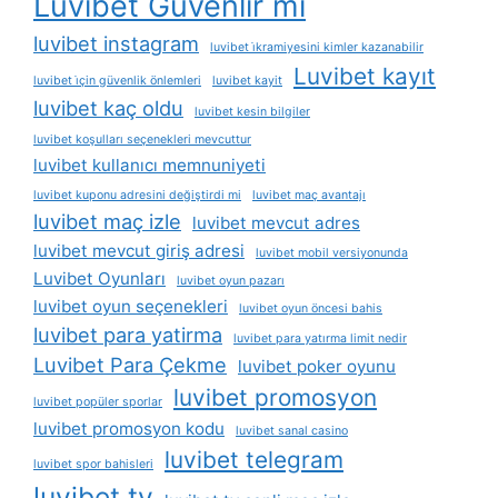
Luvibet Güvenlir mi
luvibet instagram
luvibet i̇kramiyesini kimler kazanabilir
Luvibet kayıt
luvibet i̇çin güvenlik önlemleri
luvibet kayit
luvibet kaç oldu
luvibet kesin bilgiler
luvibet koşulları seçenekleri mevcuttur
luvibet kullanıcı memnuniyeti
luvibet kuponu adresini değiştirdi mi
luvibet maç avantajı
luvibet maç izle
luvibet mevcut adres
luvibet mevcut giriş adresi
luvibet mobil versiyonunda
Luvibet Oyunları
luvibet oyun pazarı
luvibet oyun seçenekleri
luvibet oyun öncesi bahis
luvibet para yatirma
luvibet para yatırma limit nedir
Luvibet Para Çekme
luvibet poker oyunu
luvibet promosyon
luvibet popüler sporlar
luvibet promosyon kodu
luvibet sanal casino
luvibet telegram
luvibet spor bahisleri
luvibet tv