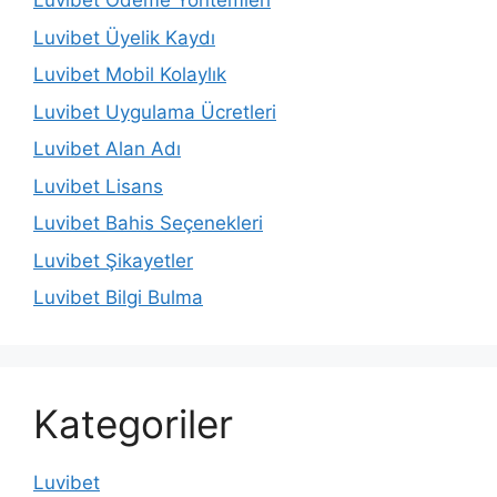
Luvibet Ödeme Yöntemleri
Luvibet Üyelik Kaydı
Luvibet Mobil Kolaylık
Luvibet Uygulama Ücretleri
Luvibet Alan Adı
Luvibet Lisans
Luvibet Bahis Seçenekleri
Luvibet Şikayetler
Luvibet Bilgi Bulma
Kategoriler
Luvibet