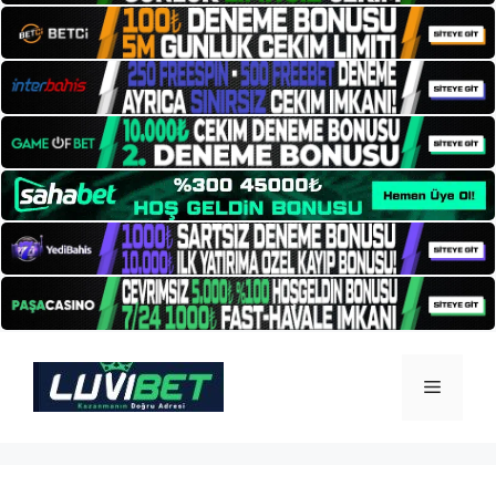
İçeriğe
atla
Menü