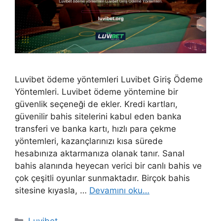
Luvibet ödeme yöntemleri Luvibet Giriş Ödeme
Yöntemleri. Luvibet ödeme yöntemine bir
güvenlik seçeneği de ekler. Kredi kartları,
güvenilir bahis sitelerini kabul eden banka
transferi ve banka kartı, hızlı para çekme
yöntemleri, kazançlarınızı kısa sürede
hesabınıza aktarmanıza olanak tanır. Sanal
bahis alanında heyecan verici bir canlı bahis ve
çok çeşitli oyunlar sunmaktadır. Birçok bahis
sitesine kıyasla, …
Devamını oku…
Kategoriler