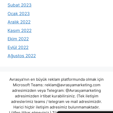
Şubat 2023
Ocak 2023
Aralık 2022
Kasım 2022
Ekim 2022
Eylül 2022
Ağustos 2022
Avrasya'nın en büyük reklam platformunda olmak için
Microsoft Teams:
reklam@avrasyamarketing.com
adresimizden veya Telegram: @Avrasyamarketing
adresimizden irtibat kurabilirsiniz. (Tek iletişim
adreslerimiz teams / telegram ve mail adresimizdir.
Harici hiçbir iletişim adresimiz bulunmamaktadır.
Lütfen itibar etmeyiniz.) Türkiye yasalarına göre 7258