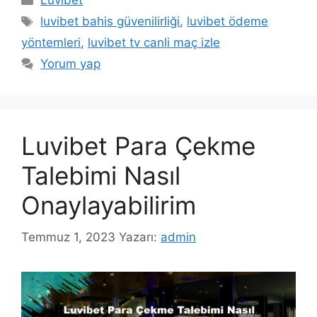
Luvibet
Etiketler
luvibet bahis güvenilirliği
,
luvibet ödeme
yöntemleri
,
luvibet tv canli maç izle
Yorum yap
Luvibet Para Çekme
Talebimi Nasıl
Onaylayabilirim
Temmuz 1, 2023
Yazarı:
admin