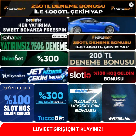
×
LUVIBET GİRİŞ İÇİN TIKLAYINIZ!