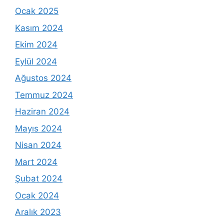
Ocak 2025
Kasım 2024
Ekim 2024
Eylül 2024
Ağustos 2024
Temmuz 2024
Haziran 2024
Mayıs 2024
Nisan 2024
Mart 2024
Şubat 2024
Ocak 2024
Aralık 2023