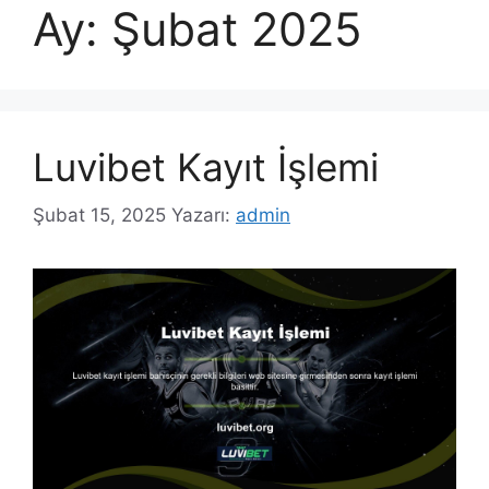
Ay:
Şubat 2025
Luvibet Kayıt İşlemi
Şubat 15, 2025
Yazarı:
admin