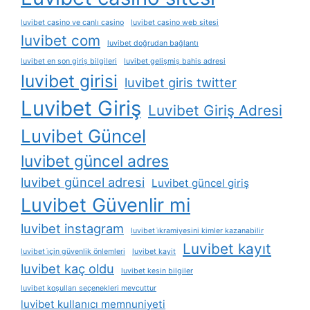
luvibet casino ve canlı casino
luvibet casino web sitesi
luvibet com
luvibet doğrudan bağlantı
luvibet en son giriş bilgileri
luvibet gelişmiş bahis adresi
luvibet girisi
luvibet giris twitter
Luvibet Giriş
Luvibet Giriş Adresi
Luvibet Güncel
luvibet güncel adres
luvibet güncel adresi
Luvibet güncel giriş
Luvibet Güvenlir mi
luvibet instagram
luvibet i̇kramiyesini kimler kazanabilir
Luvibet kayıt
luvibet i̇çin güvenlik önlemleri
luvibet kayit
luvibet kaç oldu
luvibet kesin bilgiler
luvibet koşulları seçenekleri mevcuttur
luvibet kullanıcı memnuniyeti