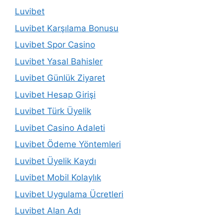
Luvibet
Luvibet Karşılama Bonusu
Luvibet Spor Casino
Luvibet Yasal Bahisler
Luvibet Günlük Ziyaret
Luvibet Hesap Girişi
Luvibet Türk Üyelik
Luvibet Casino Adaleti
Luvibet Ödeme Yöntemleri
Luvibet Üyelik Kaydı
Luvibet Mobil Kolaylık
Luvibet Uygulama Ücretleri
Luvibet Alan Adı