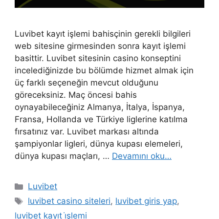
Luvibet kayıt işlemi bahisçinin gerekli bilgileri
web sitesine girmesinden sonra kayıt işlemi
basittir. Luvibet sitesinin casino konseptini
incelediğinizde bu bölümde hizmet almak için
üç farklı seçeneğin mevcut olduğunu
göreceksiniz. Maç öncesi bahis
oynayabileceğiniz Almanya, İtalya, İspanya,
Fransa, Hollanda ve Türkiye liglerine katılma
fırsatınız var. Luvibet markası altında
şampiyonlar ligleri, dünya kupası elemeleri,
dünya kupası maçları, …
Devamını oku…
Kategoriler
Luvibet
Etiketler
luvibet casino siteleri
,
luvibet giris yap
,
luvibet kayıt i̇şlemi