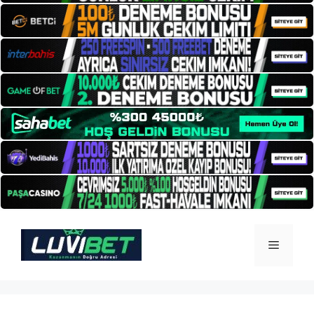
İçeriğe
atla
Menü