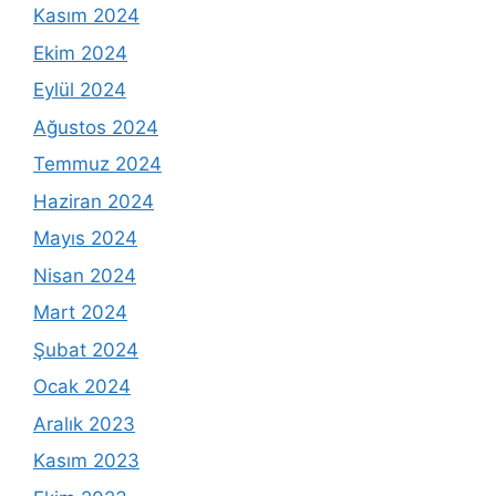
Kasım 2024
Ekim 2024
Eylül 2024
Ağustos 2024
Temmuz 2024
Haziran 2024
Mayıs 2024
Nisan 2024
Mart 2024
Şubat 2024
Ocak 2024
Aralık 2023
Kasım 2023