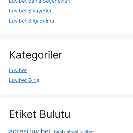
Luvibet Bahis Seçenekleri
Luvibet Şikayetler
Luvibet Bilgi Bulma
Kategoriler
Luvibet
Luvibet Giriş
Etiket Bulutu
adresi luvibet
bahis sitesi luvibet