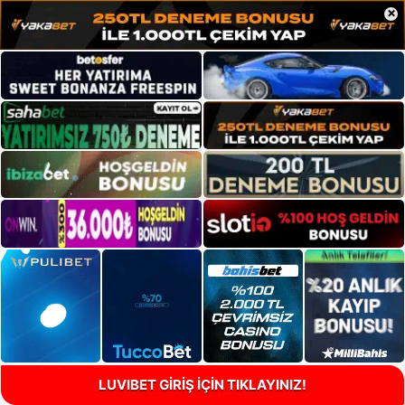
×
LUVIBET GİRİŞ İÇİN TIKLAYINIZ!