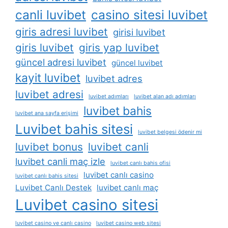
canli luvibet
casino sitesi luvibet
giris adresi luvibet
girisi luvibet
giris luvibet
giris yap luvibet
güncel adresi luvibet
güncel luvibet
kayit luvibet
luvibet adres
luvibet adresi
luvibet adımları
luvibet alan adı adımları
luvibet bahis
luvibet ana sayfa erişimi
Luvibet bahis sitesi
luvibet belgesi ödenir mi
luvibet bonus
luvibet canli
luvibet canli maç izle
luvibet canlı bahis ofisi
luvibet canlı casino
luvibet canlı bahis sitesi
Luvibet Canlı Destek
luvibet canlı maç
Luvibet casino sitesi
luvibet casino ve canlı casino
luvibet casino web sitesi