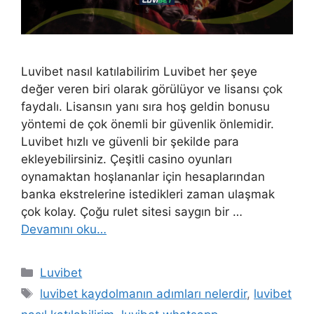
Luvibet nasıl katılabilirim Luvibet her şeye
değer veren biri olarak görülüyor ve lisansı çok
faydalı. Lisansın yanı sıra hoş geldin bonusu
yöntemi de çok önemli bir güvenlik önlemidir.
Luvibet hızlı ve güvenli bir şekilde para
ekleyebilirsiniz. Çeşitli casino oyunları
oynamaktan hoşlananlar için hesaplarından
banka ekstrelerine istedikleri zaman ulaşmak
çok kolay. Çoğu rulet sitesi saygın bir …
Devamını oku…
Kategoriler
Luvibet
Etiketler
luvibet kaydolmanın adımları nelerdir
,
luvibet