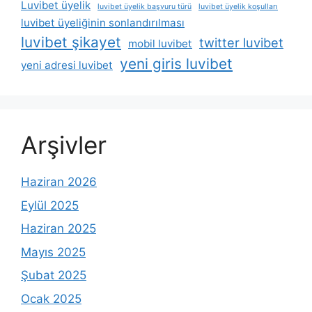
Luvibet üyelik
luvibet üyelik başvuru türü
luvibet üyelik koşulları
luvibet üyeliğinin sonlandırılması
luvibet şikayet
twitter luvibet
mobil luvibet
yeni giris luvibet
yeni adresi luvibet
Arşivler
Haziran 2026
Eylül 2025
Haziran 2025
Mayıs 2025
Şubat 2025
Ocak 2025