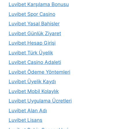
Luvibet Karşılama Bonusu
Luvibet Spor Casino
Luvibet Yasal Bahisler
Luvibet Günlük Ziyaret
Luvibet Hesap Girişi
Luvibet Türk Üyelik
Luvibet Casino Adaleti
Luvibet Ödeme Yöntemleri
Luvibet Üyelik Kaydı
Luvibet Mobil Kolaylık
Luvibet Uygulama Ücretleri
Luvibet Alan Adı
Luvibet Lisans