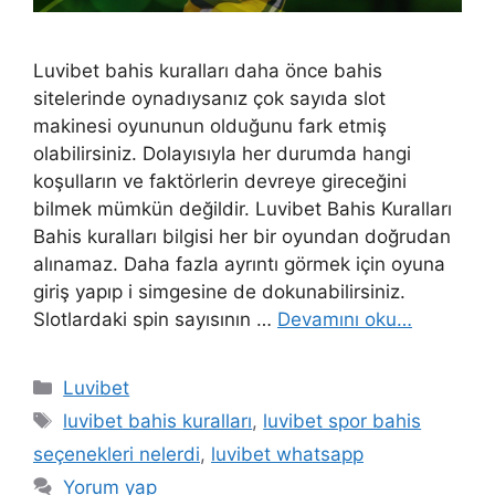
Luvibet bahis kuralları daha önce bahis
sitelerinde oynadıysanız çok sayıda slot
makinesi oyununun olduğunu fark etmiş
olabilirsiniz. Dolayısıyla her durumda hangi
koşulların ve faktörlerin devreye gireceğini
bilmek mümkün değildir. Luvibet Bahis Kuralları
Bahis kuralları bilgisi her bir oyundan doğrudan
alınamaz. Daha fazla ayrıntı görmek için oyuna
giriş yapıp i simgesine de dokunabilirsiniz.
Slotlardaki spin sayısının …
Devamını oku…
Kategoriler
Luvibet
Etiketler
luvibet bahis kuralları
,
luvibet spor bahis
seçenekleri nelerdi
,
luvibet whatsapp
Yorum yap