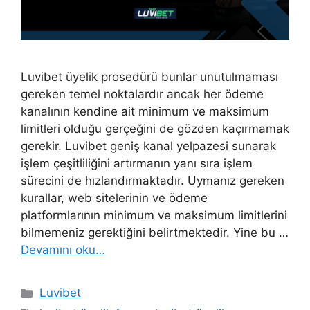
Luvibet üyelik prosedürü bunlar unutulmaması
gereken temel noktalardır ancak her ödeme
kanalının kendine ait minimum ve maksimum
limitleri olduğu gerçeğini de gözden kaçırmamak
gerekir. Luvibet geniş kanal yelpazesi sunarak
işlem çeşitliliğini artırmanın yanı sıra işlem
sürecini de hızlandırmaktadır. Uymanız gereken
kurallar, web sitelerinin ve ödeme
platformlarının minimum ve maksimum limitlerini
bilmemeniz gerektiğini belirtmektedir. Yine bu …
Devamını oku…
Kategoriler
Luvibet