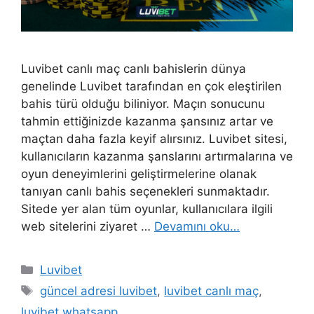
Luvibet canlı maç canlı bahislerin dünya
genelinde Luvibet tarafından en çok eleştirilen
bahis türü olduğu biliniyor. Maçın sonucunu
tahmin ettiğinizde kazanma şansınız artar ve
maçtan daha fazla keyif alırsınız. Luvibet sitesi,
kullanıcıların kazanma şanslarını artırmalarına ve
oyun deneyimlerini geliştirmelerine olanak
tanıyan canlı bahis seçenekleri sunmaktadır.
Sitede yer alan tüm oyunlar, kullanıcılara ilgili
web sitelerini ziyaret …
Devamını oku…
Kategoriler
Luvibet
Etiketler
güncel adresi luvibet
,
luvibet canlı maç
,
luvibet whatsapp