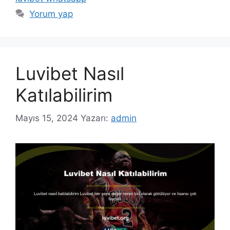
Yorum yap
Luvibet Nasıl
Katılabilirim
Mayıs 15, 2024
Yazarı:
admin