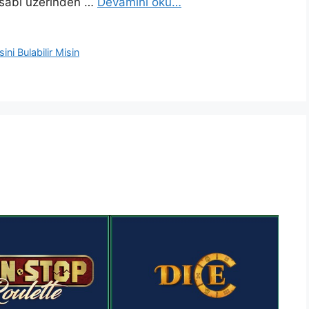
hesabı üzerinden …
Devamını oku…
ni Bulabilir Misin