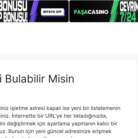
 Bulabilir Misin
iniz işletme adresi kapalı ise yeni bir listelemenin
niz. İnternette bir URL’ye her tıkladığınızda,
resini değiştirmek için ayarlama yapmanın kalıcı bir
uz. Bunun için yeni güncel adresinize erişmek