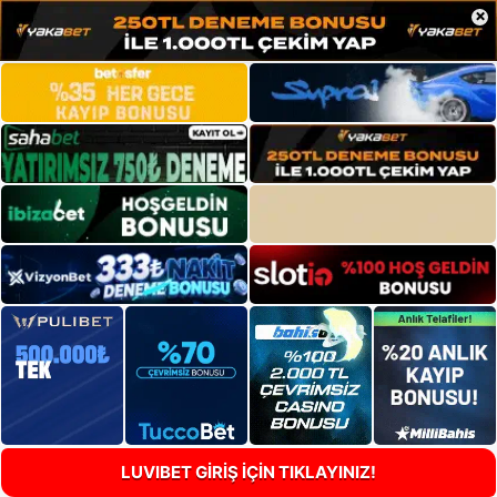
×
LUVIBET GİRİŞ İÇİN TIKLAYINIZ!