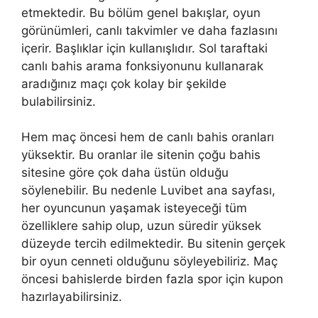
etmektedir. Bu bölüm genel bakışlar, oyun
görünümleri, canlı takvimler ve daha fazlasını
içerir. Başlıklar için kullanışlıdır. Sol taraftaki
canlı bahis arama fonksiyonunu kullanarak
aradığınız maçı çok kolay bir şekilde
bulabilirsiniz.
Hem maç öncesi hem de canlı bahis oranları
yüksektir. Bu oranlar ile sitenin çoğu bahis
sitesine göre çok daha üstün olduğu
söylenebilir. Bu nedenle Luvibet ana sayfası,
her oyuncunun yaşamak isteyeceği tüm
özelliklere sahip olup, uzun süredir yüksek
düzeyde tercih edilmektedir. Bu sitenin gerçek
bir oyun cenneti olduğunu söyleyebiliriz. Maç
öncesi bahislerde birden fazla spor için kupon
hazırlayabilirsiniz.