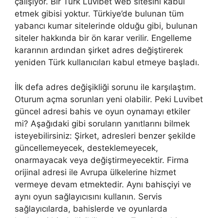
çalışıyor. Bir Türk Luvibet web sitesini kabul
etmek gibisi yoktur. Türkiye’de bulunan tüm
yabancı kumar sitelerinde olduğu gibi, bulunan
siteler hakkında bir ön karar verilir. Engelleme
kararının ardından şirket adres değiştirerek
yeniden Türk kullanıcıları kabul etmeye başladı.
İlk defa adres değişikliği sorunu ile karşılaştım.
Oturum açma sorunları yeni olabilir. Peki Luvibet
güncel adresi bahis ve oyun oynamayı etkiler
mi? Aşağıdaki gibi soruların yanıtlarını bilmek
isteyebilirsiniz: Şirket, adresleri benzer şekilde
güncellemeyecek, desteklemeyecek,
onarmayacak veya değiştirmeyecektir. Firma
orijinal adresi ile Avrupa ülkelerine hizmet
vermeye devam etmektedir. Aynı bahisçiyi ve
aynı oyun sağlayıcısını kullanın. Servis
sağlayıcılarda, bahislerde ve oyunlarda