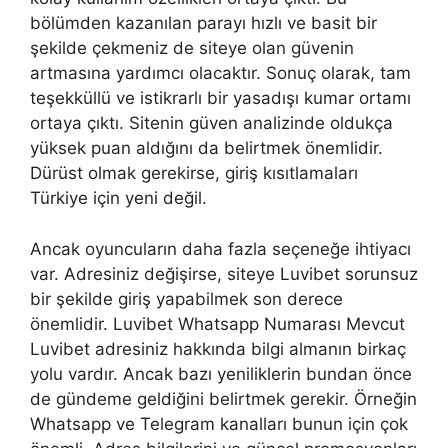
bölümden kazanılan parayı hızlı ve basit bir
şekilde çekmeniz de siteye olan güvenin
artmasına yardımcı olacaktır. Sonuç olarak, tam
teşekküllü ve istikrarlı bir yasadışı kumar ortamı
ortaya çıktı. Sitenin güven analizinde oldukça
yüksek puan aldığını da belirtmek önemlidir.
Dürüst olmak gerekirse, giriş kısıtlamaları
Türkiye için yeni değil.
Ancak oyuncuların daha fazla seçeneğe ihtiyacı
var. Adresiniz değişirse, siteye Luvibet sorunsuz
bir şekilde giriş yapabilmek son derece
önemlidir. Luvibet Whatsapp Numarası Mevcut
Luvibet adresiniz hakkında bilgi almanın birkaç
yolu vardır. Ancak bazı yeniliklerin bundan önce
de gündeme geldiğini belirtmek gerekir. Örneğin
Whatsapp ve Telegram kanalları bunun için çok