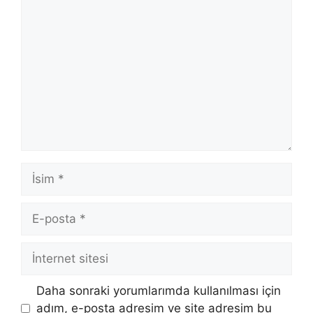
Yorum
İsim
E-
posta
İnternet
sitesi
Daha sonraki yorumlarımda kullanılması için
adım, e-posta adresim ve site adresim bu