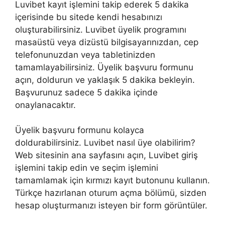
Luvibet kayıt işlemini takip ederek 5 dakika
içerisinde bu sitede kendi hesabınızı
oluşturabilirsiniz. Luvibet üyelik programını
masaüstü veya dizüstü bilgisayarınızdan, cep
telefonunuzdan veya tabletinizden
tamamlayabilirsiniz. Üyelik başvuru formunu
açın, doldurun ve yaklaşık 5 dakika bekleyin.
Başvurunuz sadece 5 dakika içinde
onaylanacaktır.
Üyelik başvuru formunu kolayca
doldurabilirsiniz. Luvibet nasıl üye olabilirim?
Web sitesinin ana sayfasını açın, Luvibet giriş
işlemini takip edin ve seçim işlemini
tamamlamak için kırmızı kayıt butonunu kullanın.
Türkçe hazırlanan oturum açma bölümü, sizden
hesap oluşturmanızı isteyen bir form görüntüler.