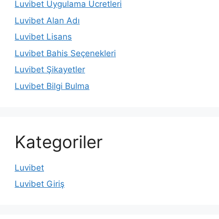
Luvibet Uygulama Ücretleri
Luvibet Alan Adı
Luvibet Lisans
Luvibet Bahis Seçenekleri
Luvibet Şikayetler
Luvibet Bilgi Bulma
Kategoriler
Luvibet
Luvibet Giriş