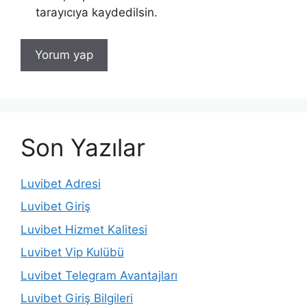
tarayıcıya kaydedilsin.
Son Yazılar
Luvibet Adresi
Luvibet Giriş
Luvibet Hizmet Kalitesi
Luvibet Vip Kulübü
Luvibet Telegram Avantajları
Luvibet Giriş Bilgileri