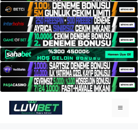
İçeriğe
atla
Menü