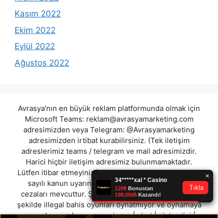
Kasım 2022
Ekim 2022
Eylül 2022
Ağustos 2022
Avrasya'nın en büyük reklam platformunda olmak için
Microsoft Teams:
reklam@avrasyamarketing.com
adresimizden veya Telegram: @Avrasyamarketing
adresimizden irtibat kurabilirsiniz. (Tek iletişim
adreslerimiz teams / telegram ve mail adresimizdir.
Harici hiçbir iletişim adresimiz bulunmamaktadır.
Lütfen itibar etmeyiniz.) Türkiye yasalarına göre 7258
sayılı kanun uyarınca yasa dışı bahis oynamanın
cezaları mevcuttur. Şu an bulunduğunuz site hiç bir
şekilde illegal bahis oyunları oynatmıyor ve oynamaya
aracı olmuyordur.
vegaspalazzo
|
vbet
|
slotvadisi
|