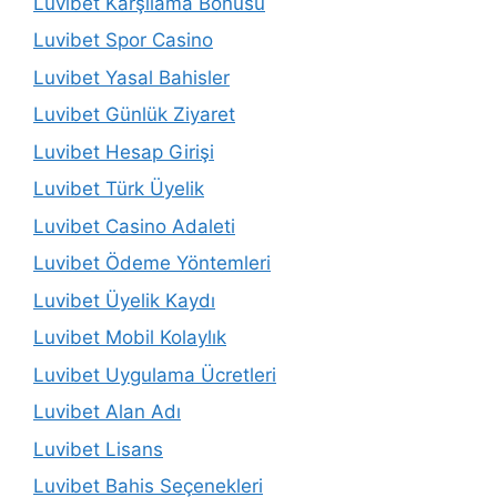
Luvibet Karşılama Bonusu
Luvibet Spor Casino
Luvibet Yasal Bahisler
Luvibet Günlük Ziyaret
Luvibet Hesap Girişi
Luvibet Türk Üyelik
Luvibet Casino Adaleti
Luvibet Ödeme Yöntemleri
Luvibet Üyelik Kaydı
Luvibet Mobil Kolaylık
Luvibet Uygulama Ücretleri
Luvibet Alan Adı
Luvibet Lisans
Luvibet Bahis Seçenekleri