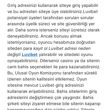
Giriş adresinizi kullanarak siteye giriş yapabilir
ve bu adresten siteye üye olabilirsiniz.Luvibet
potansiyel üyeleri tarafından sorulan sorular
arasında üyelik süreci ve site güvenilirliği yer
alır. Daha sonra isterseniz siteyi ücretsiz olarak
deneyebilirsiniz. Ancak bonusu almak
istemiyorsanız, oyuncu hesabınıza doğrudan
siteden para
kayıt ol Luvibet adresi neden
değişti
Luvibet
yatırabilir ve sitedeki oyunu
oynayabilirsiniz. Dilerseniz casino ya da sitenin
canlı bahis seçenekleri ile para kazanabilirsiniz.
Bu, Ulusal Oyun Komisyonu tarafından sürekli
izlenen sitenin kalitesini etkilemez. Oyun
sitesine mevcut Luvibet giriş adresinizi
kullanarak erişebilirsiniz. Bahis sitelerinin giriş
adreslerini değiştirmesi çok yaygındır. Bahis
şirketi siteyi ziyaret etmese bile sitenin kapanıp
kapanmayacağına dair şüphe yoktur. Sitenin