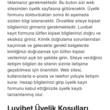
tıklamanız gerekmektedir. Bu buton sizi web
sitesinden üyelik sayfasına götürecektir. Üyelik
formunu doldurduktan sonra iki aşamada
sizden bilgi istenecektir. Öncelikle siteye kişisel
bilgilerinizi girmeniz gerekmektedir. Luvibet
kayıt formuna lütfen kişisel bilgilerinizi doğru ve
eksiksiz giriniz. Kimlik doğrulama sorunlarından
kaçınmak ve gelecekte gerekli belgelerde
kimliğinizi doğrulamak için lütfen kişisel
verilerinizi açık bir şekilde girin. Siteye verdiğiniz
iletişim bilgileri de sitenin sizinle iletişime
geçebilmesi için önemlidir. Web sitesi,
kullanıcılarla e-posta ve telefon yoluyla iletişim
kurar. Hesap bilgilerinizi girip üyelik kayıt
formunu kabul ettiğinizde üyelik kaydı
tamamlanmış olur.
Luvibet Üyelik Koşulları