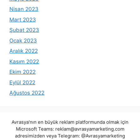
Nisan 2023
Mart 2023
Şubat 2023
Ocak 2023
Aralık 2022
Kasım 2022
Ekim 2022
Eylül 2022
Ağustos 2022
Avrasya'nın en büyük reklam platformunda olmak için
Microsoft Teams:
reklam@avrasyamarketing.com
adresimizden veya Telegram: @Avrasyamarketing