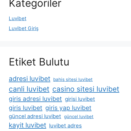
Kategoriler
Luvibet
Luvibet Giriş
Etiket Bulutu
adresi luvibet
bahis sitesi luvibet
canli luvibet
casino sitesi luvibet
giris adresi luvibet
girisi luvibet
giris luvibet
giris yap luvibet
güncel adresi luvibet
güncel luvibet
kayit luvibet
luvibet adres