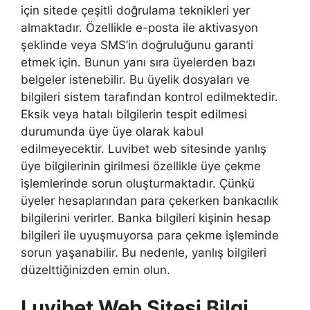
için sitede çeşitli doğrulama teknikleri yer
almaktadır. Özellikle e-posta ile aktivasyon
şeklinde veya SMS’in doğruluğunu garanti
etmek için. Bunun yanı sıra üyelerden bazı
belgeler istenebilir. Bu üyelik dosyaları ve
bilgileri sistem tarafından kontrol edilmektedir.
Eksik veya hatalı bilgilerin tespit edilmesi
durumunda üye üye olarak kabul
edilmeyecektir. Luvibet web sitesinde yanlış
üye bilgilerinin girilmesi özellikle üye çekme
işlemlerinde sorun oluşturmaktadır. Çünkü
üyeler hesaplarından para çekerken bankacılık
bilgilerini verirler. Banka bilgileri kişinin hesap
bilgileri ile uyuşmuyorsa para çekme işleminde
sorun yaşanabilir. Bu nedenle, yanlış bilgileri
düzelttiğinizden emin olun.
Luvibet Web Sitesi Bilgi