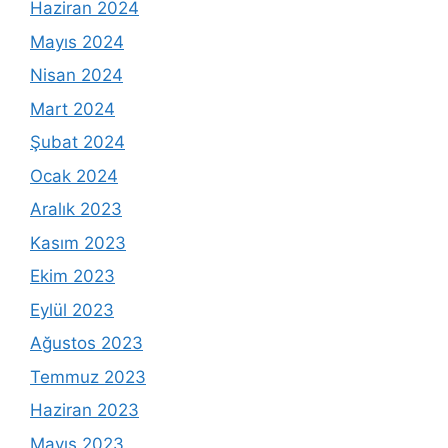
Haziran 2024
Mayıs 2024
Nisan 2024
Mart 2024
Şubat 2024
Ocak 2024
Aralık 2023
Kasım 2023
Ekim 2023
Eylül 2023
Ağustos 2023
Temmuz 2023
Haziran 2023
Mayıs 2023