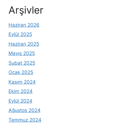
Arşivler
Haziran 2026
Eylül 2025
Haziran 2025
Mayıs 2025
Şubat 2025
Ocak 2025
Kasım 2024
Ekim 2024
Eylül 2024
Ağustos 2024
Temmuz 2024