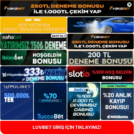
×
LUVIBET GİRİŞ İÇİN TIKLAYINIZ!