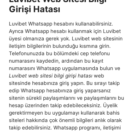
Girişi Hatası
Luvibet Whatsapp hesabını kullanabilirsiniz.
Ayrıca Whatsapp hesabı kullanmak için Luvibet
üyesi olmanıza gerek yok. Luvibet web sitesinin
iletişim bilgilerinin bulunduğu kısmına girin.
Telefonunuzda bu bölümdeki cep telefonu
numarasını kaydedin, ardından bu kayıt
numarasını Whatsapp uygulamasında bulun ve
Luvibet web sitesi bilgi girişi hatası
web
sitesinde hesabınıza giriş yapın. Bu sırayı takip
edip Whatsapp hesabınıza giriş yaparsanız
sitenin sürekli paylaşımlarını ve paylaşımlarını bu
hesap üzerinden takip edebileceksiniz. Üyelik
gerektirmeyen bu uygulamayı kullanarak bahis
siteleri hakkında çok önemli bilgileri anlık olarak
takip edebilirsiniz. Whatsapp programı, iletişimi