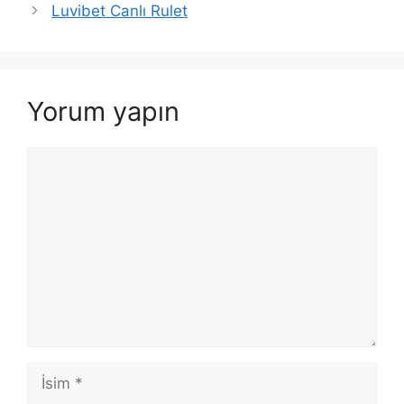
dolaşımı
Luvibet Canlı Rulet
Yorum yapın
Yorum
İsim