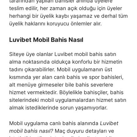
tarafından yapılan bahisler anında üyelere
teslim edilir, her zaman açık olduğu için üyeler
herhangi bir üyelik kaybı yaşamaz ve derhal tüm
üyelik haklarını koruyucu önlemler alır.
Luvibet Mobil Bahis Nasıl
Siteye üye olanlar Luvibet mobil bahis satın
alma noktasında oldukça konforlu bir hizmetin
tadını çıkarabilirler. Mobil uygulamanın üst
kısmında yer alan canlı bahis ve spor bahisleri,
alt menüye girmeseler bile bahis severlere
hizmet vermektedir. Böylelikle bahisçiler, bahis
sitelerindeki mobil uygulamalardan hizmet satın
almak istediklerinde sorun yaşamıyorlar.
Mobil uygulama canlı bahis alanında
Luvibet
mobil bahis nasıl?
Maç duyuru detayları ve