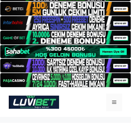
İçeriğe
atla
Menü