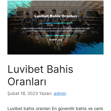
Luvibet Bahis
Oranları
Şubat 18, 2023
Yazarı:
admin
Luvibet bahis oranları En güvenilir bahis ve canlı