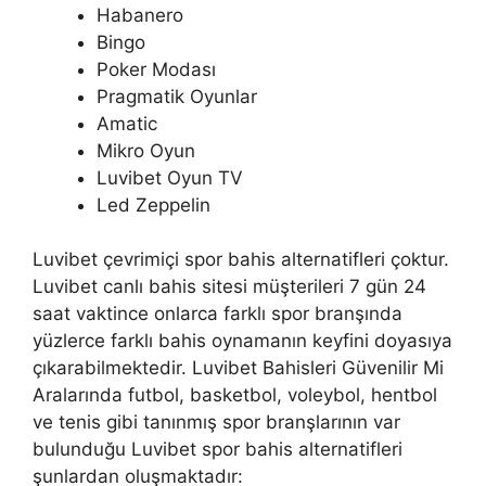
Habanero
Bingo
Poker Modası
Pragmatik Oyunlar
Amatic
Mikro Oyun
Luvibet Oyun TV
Led Zeppelin
Luvibet çevrimiçi spor bahis alternatifleri çoktur.
Luvibet canlı bahis sitesi müşterileri 7 gün 24
saat vaktince onlarca farklı spor branşında
yüzlerce farklı bahis oynamanın keyfini doyasıya
çıkarabilmektedir. Luvibet Bahisleri Güvenilir Mi
Aralarında futbol, basketbol, voleybol, hentbol
ve tenis gibi tanınmış spor branşlarının var
bulunduğu Luvibet spor bahis alternatifleri
şunlardan oluşmaktadır: