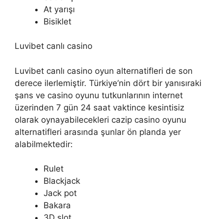
At yarışı
Bisiklet
Luvibet canlı casino
Luvibet canlı casino oyun alternatifleri de son
derece ilerlemiştir. Türkiye’nin dört bir yanısıraki
şans ve casino oyunu tutkunlarının internet
üzerinden 7 gün 24 saat vaktince kesintisiz
olarak oynayabilecekleri cazip casino oyunu
alternatifleri arasında şunlar ön planda yer
alabilmektedir:
Rulet
Blackjack
Jack pot
Bakara
3D slot