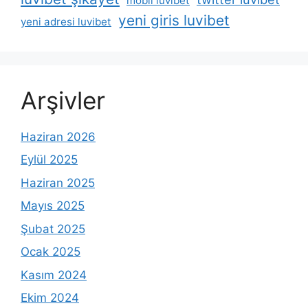
mobil luvibet
yeni giris luvibet
yeni adresi luvibet
Arşivler
Haziran 2026
Eylül 2025
Haziran 2025
Mayıs 2025
Şubat 2025
Ocak 2025
Kasım 2024
Ekim 2024