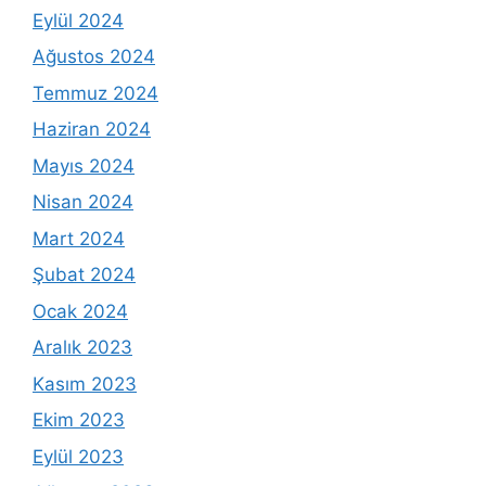
Eylül 2024
Ağustos 2024
Temmuz 2024
Haziran 2024
Mayıs 2024
Nisan 2024
Mart 2024
Şubat 2024
Ocak 2024
Aralık 2023
Kasım 2023
Ekim 2023
Eylül 2023