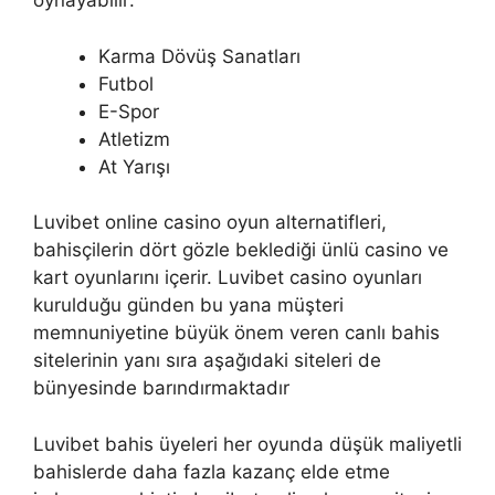
oynayabilir:
Karma Dövüş Sanatları
Futbol
E-Spor
Atletizm
At Yarışı
Luvibet online casino oyun alternatifleri,
bahisçilerin dört gözle beklediği ünlü casino ve
kart oyunlarını içerir. Luvibet casino oyunları
kurulduğu günden bu yana müşteri
memnuniyetine büyük önem veren canlı bahis
sitelerinin yanı sıra aşağıdaki siteleri de
bünyesinde barındırmaktadır
Luvibet bahis üyeleri her oyunda düşük maliyetli
bahislerde daha fazla kazanç elde etme