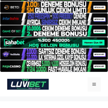
İçeriğe
atla
Menü