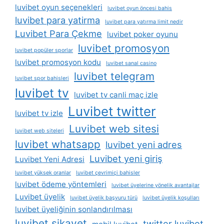
luvibet oyun seçenekleri
luvibet oyun öncesi bahis
luvibet para yatirma
luvibet para yatırma limit nedir
Luvibet Para Çekme
luvibet poker oyunu
luvibet promosyon
luvibet popüler sporlar
luvibet promosyon kodu
luvibet sanal casino
luvibet telegram
luvibet spor bahisleri
luvibet tv
luvibet tv canli maç izle
Luvibet twitter
luvibet tv izle
Luvibet web sitesi
luvibet web siteleri
luvibet whatsapp
luvibet yeni adres
Luvibet yeni giriş
Luvibet Yeni Adresi
luvibet yüksek oranlar
luvibet çevrimiçi bahisler
luvibet ödeme yöntemleri
luvibet üyelerine yönelik avantajlar
Luvibet üyelik
luvibet üyelik başvuru türü
luvibet üyelik koşulları
luvibet üyeliğinin sonlandırılması
luvibet şikayet
twitter luvibet