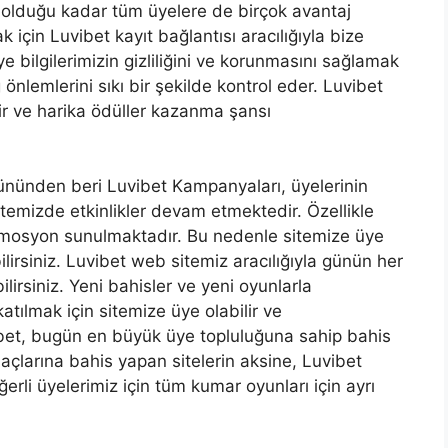
 olduğu kadar tüm üyelere de birçok avantaj
için Luvibet kayıt bağlantısı aracılığıyla bize
ye bilgilerimizin gizliliğini ve korunmasını sağlamak
önlemlerini sıkı bir şekilde kontrol eder. Luvibet
ilir ve harika ödüller kazanma şansı
k gününden beri Luvibet Kampanyaları, üyelerinin
emizde etkinlikler devam etmektedir. Özellikle
romosyon sunulmaktadır. Bu nedenle sitemize üye
lirsiniz. Luvibet web sitemiz aracılığıyla günün her
ilirsiniz. Yeni bahisler ve yeni oyunlarla
tılmak için sitemize üye olabilir ve
vibet, bugün en büyük üye topluluğuna sahip bahis
l maçlarına bahis yapan sitelerin aksine, Luvibet
rli üyelerimiz için tüm kumar oyunları için ayrı