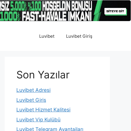
Luvibet
Luvibet Giriş
Son Yazılar
Luvibet Adresi
Luvibet Giriş
Luvibet Hizmet Kalitesi
Luvibet Vip Kulübü
Luvibet Telegram Avantajları