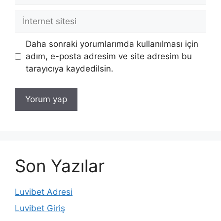
İnternet
sitesi
Daha sonraki yorumlarımda kullanılması için
adım, e-posta adresim ve site adresim bu
tarayıcıya kaydedilsin.
Son Yazılar
Luvibet Adresi
Luvibet Giriş