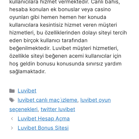
kullanıcılara hizmet vermektedir. Canlı bahis,
hesaba konulan ek bonuslar veya casino
oyunları gibi hemen hemen her konuda
kullanıcılara kesintisiz hizmet veren müşteri
hizmetleri, bu özelliklerinden dolayı siteyi tercih
eden birçok kullanıcı tarafından
beğenilmektedir. Luvibet müşteri hizmetleri,
özellikle siteyi beğenen acemi kullanıcılar için
hoş geldin bonusu konusunda sınırsız yardım
sağlamaktadır.
Kategoriler
Luvibet
Etiketler
luvibet canlı maç i̇zleme
,
luvibet oyun
seçenekleri
,
twitter luvibet
Yazı
Luvibet Hesap Açma
dolaşımı
Luvibet Bonus Sitesi