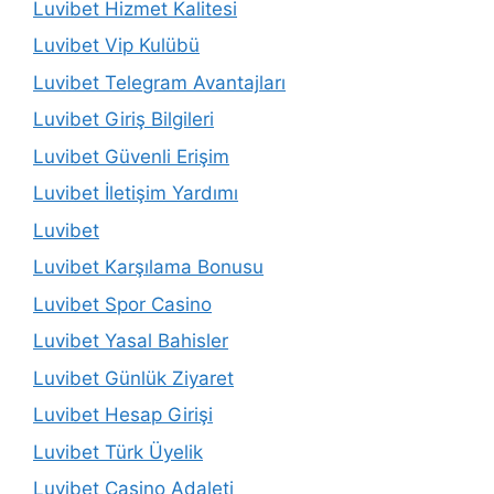
Luvibet Hizmet Kalitesi
Luvibet Vip Kulübü
Luvibet Telegram Avantajları
Luvibet Giriş Bilgileri
Luvibet Güvenli Erişim
Luvibet İletişim Yardımı
Luvibet
Luvibet Karşılama Bonusu
Luvibet Spor Casino
Luvibet Yasal Bahisler
Luvibet Günlük Ziyaret
Luvibet Hesap Girişi
Luvibet Türk Üyelik
Luvibet Casino Adaleti