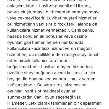
anlaşılmaktadır. Luvibet güvenli mi Hizmet,
bonus oluşturmayı, bir hesaptan para yatırmayı
veya çekmeyi içerir. Luvibet müşteri hizmetleri
bu hizmetlerin yanı sıra birçok farklı alanda da
kullanıcılara hizmet vermektedir. Canlı bahis,
hesaba konulan ek bonuslar veya casino
oyunları gibi hemen hemen her konuda
kullanıcılara kesintisiz hizmet veren müşteri
hizmetleri, bu özelliklerinden dolayı siteyi tercih
eden birçok kullanıcı tarafından
beğenilmektedir. Luvibet müşteri hizmetleri,
özellikle siteyi beğenen acemi kullanıcılar için
hoş geldin bonusu konusunda sınırsız yardım
sağlamaktadır. Bu web sitesi size casino
oyunları, yani slot makinesi oyunları
sunmaktadır. Canlı oyun seçeneği var.
Hizmetler, Jetx olarak tanımlanan bir departman