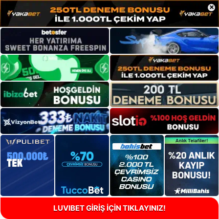
×
LUVIBET GİRİŞ İÇİN TIKLAYINIZ!