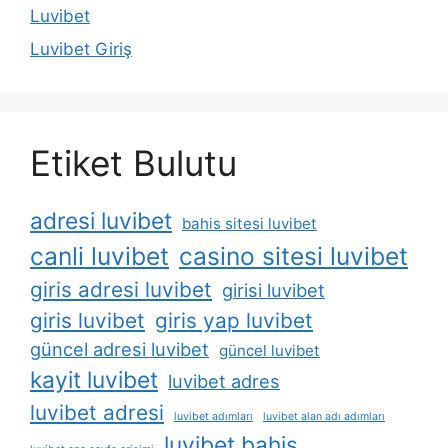
Luvibet
Luvibet Giriş
Etiket Bulutu
adresi luvibet
bahis sitesi luvibet
canli luvibet
casino sitesi luvibet
giris adresi luvibet
girisi luvibet
giris luvibet
giris yap luvibet
güncel adresi luvibet
güncel luvibet
kayit luvibet
luvibet adres
luvibet adresi
luvibet adımları
luvibet alan adı adımları
luvibet bahis