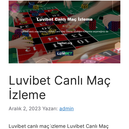
Luvibet Canlı Maç
İzleme
Aralık 2, 2023
Yazarı:
admin
Luvibet canlı maç i̇zleme Luvibet Canlı Maç