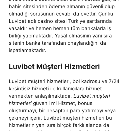
bahis sitesinden ödeme almanın güvenli olup
olmadığı sorusunun cevabı da evettir. Çünkü
Luvibet adlı casino sitesi Türkiye şartlarında
yasaldır ve hemen hemen tüm bankalarla iş
birliği yapmaktadır. Yasal olmasının yanı sıra
sitenin banka tarafından onaylandığını da
ispatlamaktadır.
Luvibet Müşteri Hizmetleri
Luvibet müşteri hizmetleri, bol kadrosu ve 7/24
kesintisiz hizmeti ile kullanıcılara hizmet
vermekten anlaşılmaktadır.
Luvibet müşteri
hizmetleri
güvenli mi Hizmet, bonus
oluşturmayı, bir hesaptan para yatırmayı veya
çekmeyi içerir. Luvibet müşteri hizmetleri bu
hizmetlerin yanı sıra birçok farklı alanda da