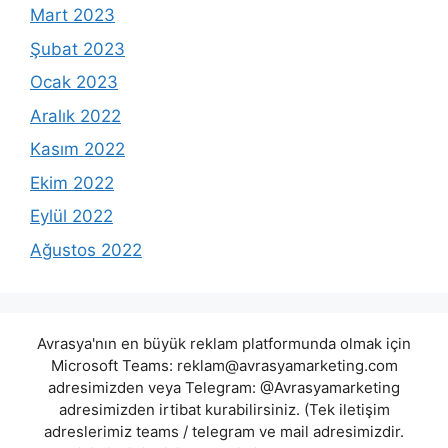
Mart 2023
Şubat 2023
Ocak 2023
Aralık 2022
Kasım 2022
Ekim 2022
Eylül 2022
Ağustos 2022
Avrasya'nın en büyük reklam platformunda olmak için
Microsoft Teams:
reklam@avrasyamarketing.com
adresimizden veya Telegram: @Avrasyamarketing
adresimizden irtibat kurabilirsiniz. (Tek iletişim
adreslerimiz teams / telegram ve mail adresimizdir.