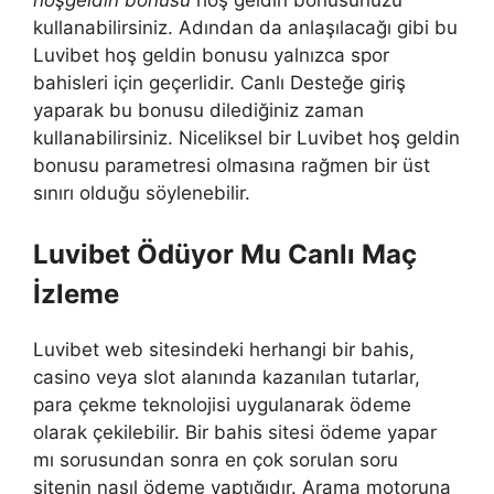
kullanabilirsiniz. Adından da anlaşılacağı gibi bu
Luvibet hoş geldin bonusu yalnızca spor
bahisleri için geçerlidir. Canlı Desteğe giriş
yaparak bu bonusu dilediğiniz zaman
kullanabilirsiniz. Niceliksel bir Luvibet hoş geldin
bonusu parametresi olmasına rağmen bir üst
sınırı olduğu söylenebilir.
Luvibet Ödüyor Mu Canlı Maç
İzleme
Luvibet web sitesindeki herhangi bir bahis,
casino veya slot alanında kazanılan tutarlar,
para çekme teknolojisi uygulanarak ödeme
olarak çekilebilir. Bir bahis sitesi ödeme yapar
mı sorusundan sonra en çok sorulan soru
sitenin nasıl ödeme yaptığıdır. Arama motoruna