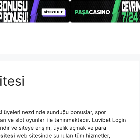
itesi
si üyeleri nezdinde sunduğu bonuslar, spor
arı ve slot oyunları ile tanınmaktadır. Luvibet Login
ridir ve siteye erişim, üyelik açmak ve para
sitesi
web sitesinde sunulan tüm hizmetler,