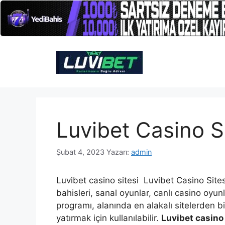
İçeriğe
atla
Luvibet Casino S
Şubat 4, 2023
Yazarı:
admin
Luvibet casino sitesi Luvibet Casino Site
bahisleri, sanal oyunlar, canlı casino oyunl
programı, alanında en alakalı sitelerden bi
yatırmak için kullanılabilir.
Luvibet casino 