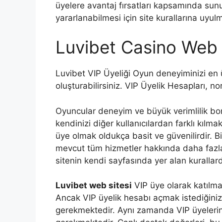
üyelere avantaj fırsatları kapsamında sunu
yararlanabilmesi için site kurallarına uyu
Luvibet Casino Web 
Luvibet VIP Üyeliği Oyun deneyiminizi en 
oluşturabilirsiniz. VIP Üyelik Hesapları, n
Oyuncular deneyim ve büyük verimlilik bonu
kendinizi diğer kullanıcılardan farklı kılma
üye olmak oldukça basit ve güvenilirdir. Bi
mevcut tüm hizmetler hakkında daha fazla 
sitenin kendi sayfasında yer alan kurallar
Luvibet web sitesi
VIP üye olarak katılmak
Ancak VIP üyelik hesabı açmak istediğiniz 
gerekmektedir. Aynı zamanda VIP üyelerin