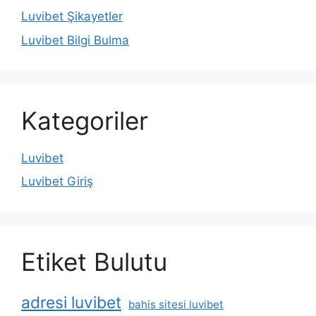
Luvibet Şikayetler
Luvibet Bilgi Bulma
Kategoriler
Luvibet
Luvibet Giriş
Etiket Bulutu
adresi luvibet
bahis sitesi luvibet