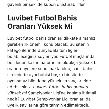
güvenli bir şekilde kupon oluşturabilirler.
Luvibet Futbol Bahis
Oranları Yüksek Mi
Luvibet futbol bahis oranları dikkate almamız
gereken ilk önemli konu olacak. Bu sitenin
kategorilerinde dünyadaki tüm ligleri
bulabileceğiniz söyleniyor. Futbol maçlarında
belirlenen kazanma oranları oldukça yüksek bir
oranda üyelere sunulmakta olup, canlı bahis
sitelerinde aynı bahisi başka bir sitede
oynasanız bile daha yüksek kazançlar elde
edebilirsiniz.
Luvibet futbol bahis oranları
yüksek mi
Şampiyonlar Ligi’ne katılma ihtimali
nedir? Luvibet Şampiyonlar Ligi oranları da
üyelik sayılarına göre tahmin edilmektedir.