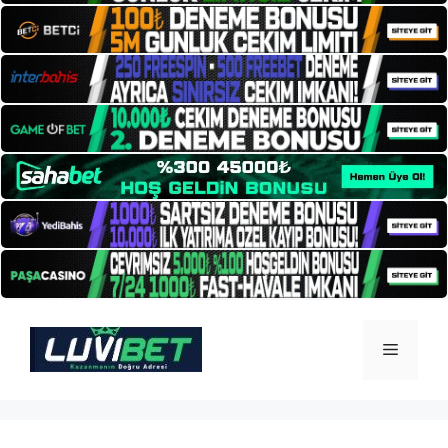
İçeriğe
atla
Menü