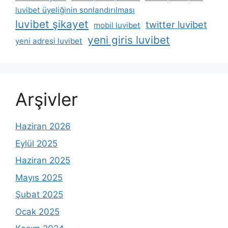
luvibet üyeliğinin sonlandırılması
luvibet şikayet
twitter luvibet
mobil luvibet
yeni giris luvibet
yeni adresi luvibet
Arşivler
Haziran 2026
Eylül 2025
Haziran 2025
Mayıs 2025
Şubat 2025
Ocak 2025