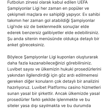
Futbolun zirvesi olarak kabul edilen UEFA
Şampiyonlar Ligi her zaman en popüler ve
çekişmeli maçlara ev sahipliği yapıyor. Ev sahibi
takımın her zaman gol atabildiği Şampiyonlar
Ligi’nde siz de beklenmedik sonuçlar elde
ederek benzersiz galibiyetler elde edebilirsiniz.
Şu anda sitenin menüsünde oldukça detaylı bir
anket göreceksiniz.
Böylece Şampiyonlar Ligi kuponları oluşturarak
daha fazla kazanabileceğinizi görebilirsiniz.
Luvibet sayısı ve ülkemizin hukuki prosedürlerini
yakından ilgilendirdiği için göz ardı edilmemesi
gereken diğer konuların çok detaylı bir analizini
hazırlıyoruz. Luvibet Platformu casino hizmetleri
sunan yasal bir şirkettir. Ancak ülkemizde yasal
prosedürler farklı şekilde işlenmekte ve bu
siteler yasa dışı sayılmakta ve bu durumda