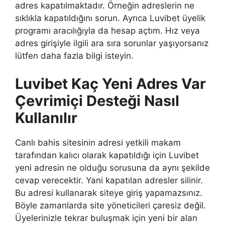
adres kapatılmaktadır. Örneğin adreslerin ne
sıklıkla kapatıldığını sorun. Ayrıca Luvibet üyelik
programı aracılığıyla da hesap açtım. Hız veya
adres girişiyle ilgili ara sıra sorunlar yaşıyorsanız
lütfen daha fazla bilgi isteyin.
Luvibet Kaç Yeni Adres Var
Çevrimiçi Desteği Nasıl
Kullanılır
Canlı bahis sitesinin adresi yetkili makam
tarafından kalıcı olarak kapatıldığı için Luvibet
yeni adresin ne olduğu sorusuna da aynı şekilde
cevap verecektir. Yani kapatılan adresler silinir.
Bu adresi kullanarak siteye giriş yapamazsınız.
Böyle zamanlarda site yöneticileri çaresiz değil.
Üyelerinizle tekrar buluşmak için yeni bir alan