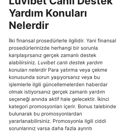
Luvibet Canlı Destek
Yardım Konuları
Nelerdir
İlki finansal prosedürlerle ilgilidir. Yani finansal
prosedürlerinizde herhangi bir sorunla
karşılaşırsanız gerçek zamanlı destek
alabilirsiniz.
Luvibet canlı destek yardım
konuları nelerdir
Para yatırma veya çekme
konusunda sorun yaşıyorsanız veya bu
işlemlerle ilgili güncellemelerden haberdar
olmak istiyorsanız gerçek zamanlı yardım
seçeneği anında aktif hale gelecektir. İkinci
kategori promosyonları içerir. Bonus talebinde
bulunarak bu promosyonlardan
yararlanabilirsiniz. Promosyonla ilgili ciddi
sorunlarınız varsa daha fazla ayrıntı