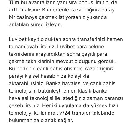
Tüm bu avantajların yanı sıra bonus limitini de
arttırmalısınız.Bu nedenle kazandığınız parayı
bir casinoya çekmek istiyorsanız yukarıda
anlatılan süreci izleyin.
Luvibet kayıt olduktan sonra transferinizi hemen
tamamlayabilirsiniz. Luvibet para çekme
tekniklerini araştırdıktan sonra çeşitli para
çekme tekniklerinin mevcut olduğunu gördük.
Bu nedenle canlı bahis ofisinde kazandığınız
parayı kişisel hesabınıza kolaylıkla
aktarabilirsiniz. Banka havalesi ve canlı bahis
teknolojisini bütünleştiren en klasik banka
havalesi teknolojisi ile istediğiniz zaman paranızı
çekebilirsiniz. Her iki uygulama da yüksek hızlı
teknolojiyi kullanarak 7/24 transfer talebinde
bulunmanıza olanak sağlar.