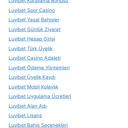
Luvibet Karşılama Bonusu
Luvibet Spor Casino
Luvibet Yasal Bahisler
Luvibet Günlük Ziyaret
Luvibet Hesap Girişi
Luvibet Türk Üyelik
Luvibet Casino Adaleti
Luvibet Ödeme Yöntemleri
Luvibet Üyelik Kaydı
Luvibet Mobil Kolaylık
Luvibet Uygulama Ücretleri
Luvibet Alan Adı
Luvibet Lisans
Luvibet Bahis Seçenekleri