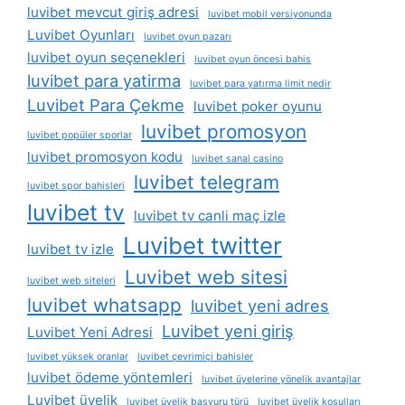
luvibet mevcut giriş adresi
luvibet mobil versiyonunda
Luvibet Oyunları
luvibet oyun pazarı
luvibet oyun seçenekleri
luvibet oyun öncesi bahis
luvibet para yatirma
luvibet para yatırma limit nedir
Luvibet Para Çekme
luvibet poker oyunu
luvibet promosyon
luvibet popüler sporlar
luvibet promosyon kodu
luvibet sanal casino
luvibet telegram
luvibet spor bahisleri
luvibet tv
luvibet tv canli maç izle
Luvibet twitter
luvibet tv izle
Luvibet web sitesi
luvibet web siteleri
luvibet whatsapp
luvibet yeni adres
Luvibet yeni giriş
Luvibet Yeni Adresi
luvibet yüksek oranlar
luvibet çevrimiçi bahisler
luvibet ödeme yöntemleri
luvibet üyelerine yönelik avantajlar
Luvibet üyelik
luvibet üyelik başvuru türü
luvibet üyelik koşulları