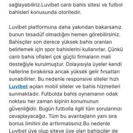
sağlayabiliriz.Luvibet canlı bahis sitesi ve futbol
bahisleri konusunda otoritedir.
Luvibet platformuna daha yakından bakarsanız
bunun tesadüf olmadığını hemen görebilirsiniz.
Bahisçiler son derece yüksek bahis oranları
belirlemek için spor bahislerini kullanırlar. Çünkü
canlı bahis ofisleri çok güçlü firmaların mali
desteğiyle kurulmuştur. Dolayısıyla üyeler kendi
hallerine bırakılırsa ancak yüksek gelir fırsatları
sunabilirler. Bu nedenle responsive siteler hızlı
Luvibet
açılan mobil siteler ve bahis hizmetleri
sunmaktadır. Futbolda bahis oynamanın odak
noktası her zaman kişinin konumunun
güvenliğidir. Bugün futbolla ilgili tüm sorularınızı
cevaplayacağız. Tüm bu avantajların yanı sıra
bonus limitini de arttırmalısınız.Bu nedenle
Luvibet üye olup siteye üye olan bahisçiler de