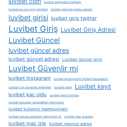
luvibet com
luvibet doğrudan bağlantı
luvibet en son giriş bilgileri
luvibet gelişmiş bahis adresi
luvibet girisi
luvibet giris twitter
Luvibet Giriş
Luvibet Giriş Adresi
Luvibet Güncel
luvibet güncel adres
luvibet güncel adresi
Luvibet güncel giriş
Luvibet Güvenlir mi
luvibet instagram
luvibet i̇kramiyesini kimler kazanabilir
Luvibet kayıt
luvibet i̇çin güvenlik önlemleri
luvibet kayit
luvibet kaç oldu
luvibet kesin bilgiler
luvibet koşulları seçenekleri mevcuttur
luvibet kullanıcı memnuniyeti
luvibet kuponu adresini değiştirdi mi
luvibet maç avantajı
luvibet maç izle
luvibet mevcut adres