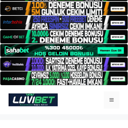
İçeriğe
atla
Menü