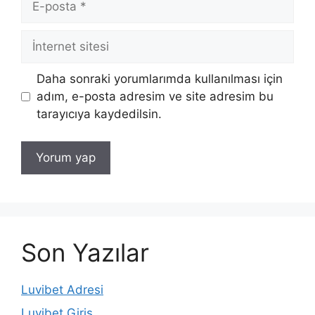
posta
İnternet
sitesi
Daha sonraki yorumlarımda kullanılması için
adım, e-posta adresim ve site adresim bu
tarayıcıya kaydedilsin.
Son Yazılar
Luvibet Adresi
Luvibet Giriş