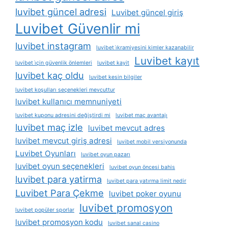
luvibet güncel adresi
Luvibet güncel giriş
Luvibet Güvenlir mi
luvibet instagram
luvibet i̇kramiyesini kimler kazanabilir
Luvibet kayıt
luvibet i̇çin güvenlik önlemleri
luvibet kayit
luvibet kaç oldu
luvibet kesin bilgiler
luvibet koşulları seçenekleri mevcuttur
luvibet kullanıcı memnuniyeti
luvibet kuponu adresini değiştirdi mi
luvibet maç avantajı
luvibet maç izle
luvibet mevcut adres
luvibet mevcut giriş adresi
luvibet mobil versiyonunda
Luvibet Oyunları
luvibet oyun pazarı
luvibet oyun seçenekleri
luvibet oyun öncesi bahis
luvibet para yatirma
luvibet para yatırma limit nedir
Luvibet Para Çekme
luvibet poker oyunu
luvibet promosyon
luvibet popüler sporlar
luvibet promosyon kodu
luvibet sanal casino