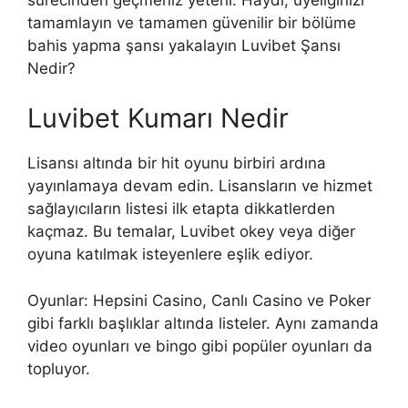
tamamlayın ve tamamen güvenilir bir bölüme
bahis yapma şansı yakalayın Luvibet Şansı
Nedir?
Luvibet Kumarı Nedir
Lisansı altında bir hit oyunu birbiri ardına
yayınlamaya devam edin. Lisansların ve hizmet
sağlayıcıların listesi ilk etapta dikkatlerden
kaçmaz. Bu temalar, Luvibet okey veya diğer
oyuna katılmak isteyenlere eşlik ediyor.
Oyunlar: Hepsini Casino, Canlı Casino ve Poker
gibi farklı başlıklar altında listeler. Aynı zamanda
video oyunları ve bingo gibi popüler oyunları da
topluyor.