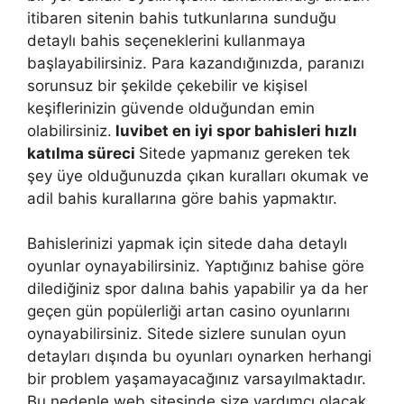
itibaren sitenin bahis tutkunlarına sunduğu
detaylı bahis seçeneklerini kullanmaya
başlayabilirsiniz. Para kazandığınızda, paranızı
sorunsuz bir şekilde çekebilir ve kişisel
keşiflerinizin güvende olduğundan emin
olabilirsiniz.
luvibet en iyi spor bahisleri hızlı
katılma süreci
Sitede yapmanız gereken tek
şey üye olduğunuzda çıkan kuralları okumak ve
adil bahis kurallarına göre bahis yapmaktır.
Bahislerinizi yapmak için sitede daha detaylı
oyunlar oynayabilirsiniz. Yaptığınız bahise göre
dilediğiniz spor dalına bahis yapabilir ya da her
geçen gün popülerliği artan casino oyunlarını
oynayabilirsiniz. Sitede sizlere sunulan oyun
detayları dışında bu oyunları oynarken herhangi
bir problem yaşamayacağınız varsayılmaktadır.
Bu nedenle web sitesinde size yardımcı olacak