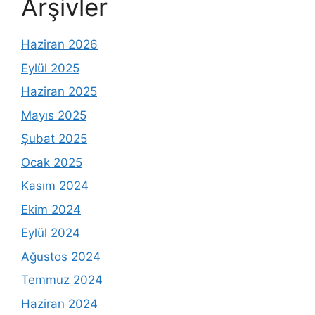
Arşivler
Haziran 2026
Eylül 2025
Haziran 2025
Mayıs 2025
Şubat 2025
Ocak 2025
Kasım 2024
Ekim 2024
Eylül 2024
Ağustos 2024
Temmuz 2024
Haziran 2024