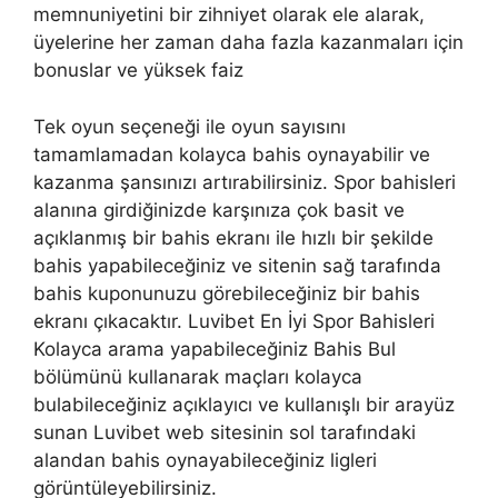
memnuniyetini bir zihniyet olarak ele alarak,
üyelerine her zaman daha fazla kazanmaları için
bonuslar ve yüksek faiz
Tek oyun seçeneği ile oyun sayısını
tamamlamadan kolayca bahis oynayabilir ve
kazanma şansınızı artırabilirsiniz. Spor bahisleri
alanına girdiğinizde karşınıza çok basit ve
açıklanmış bir bahis ekranı ile hızlı bir şekilde
bahis yapabileceğiniz ve sitenin sağ tarafında
bahis kuponunuzu görebileceğiniz bir bahis
ekranı çıkacaktır. Luvibet En İyi Spor Bahisleri
Kolayca arama yapabileceğiniz Bahis Bul
bölümünü kullanarak maçları kolayca
bulabileceğiniz açıklayıcı ve kullanışlı bir arayüz
sunan Luvibet web sitesinin sol tarafındaki
alandan bahis oynayabileceğiniz ligleri
görüntüleyebilirsiniz.