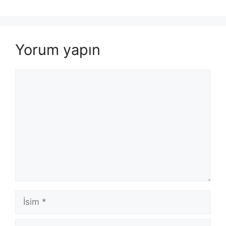
Yorum yapın
Yorum
İsim
E-