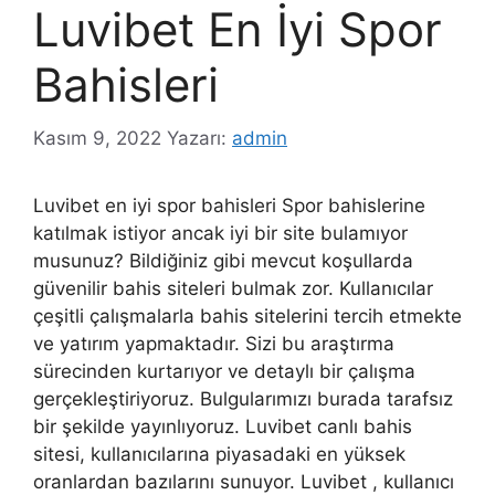
Luvibet En İyi Spor
Bahisleri
Kasım 9, 2022
Yazarı:
admin
Luvibet en iyi spor bahisleri Spor bahislerine
katılmak istiyor ancak iyi bir site bulamıyor
musunuz? Bildiğiniz gibi mevcut koşullarda
güvenilir bahis siteleri bulmak zor. Kullanıcılar
çeşitli çalışmalarla bahis sitelerini tercih etmekte
ve yatırım yapmaktadır. Sizi bu araştırma
sürecinden kurtarıyor ve detaylı bir çalışma
gerçekleştiriyoruz. Bulgularımızı burada tarafsız
bir şekilde yayınlıyoruz. Luvibet canlı bahis
sitesi, kullanıcılarına piyasadaki en yüksek
oranlardan bazılarını sunuyor. Luvibet , kullanıcı