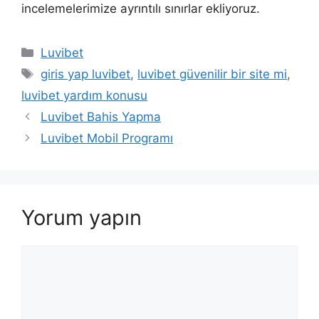
incelemelerimize ayrıntılı sınırlar ekliyoruz.
Kategoriler
Luvibet
Etiketler
giris yap luvibet
,
luvibet güvenilir bir site mi
,
luvibet yardım konusu
Yazı
Luvibet Bahis Yapma
dolaşımı
Luvibet Mobil Programı
Yorum yapın
Yorum