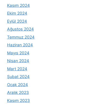
Kasım 2024
Ekim 2024
Eylül 2024
Ağustos 2024
Temmuz 2024
Haziran 2024
Mayıs 2024
Nisan 2024
Mart 2024
Şubat 2024
Ocak 2024
Aralık 2023
Kasım 2023