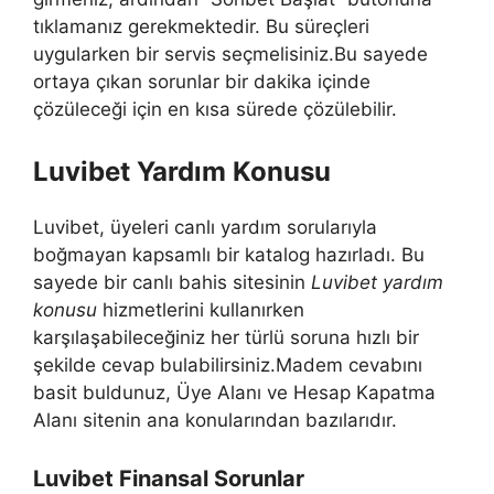
tıklamanız gerekmektedir. Bu süreçleri
uygularken bir servis seçmelisiniz.Bu sayede
ortaya çıkan sorunlar bir dakika içinde
çözüleceği için en kısa sürede çözülebilir.
Luvibet Yardım Konusu
Luvibet, üyeleri canlı yardım sorularıyla
boğmayan kapsamlı bir katalog hazırladı. Bu
sayede bir canlı bahis sitesinin
Luvibet yardım
konusu
hizmetlerini kullanırken
karşılaşabileceğiniz her türlü soruna hızlı bir
şekilde cevap bulabilirsiniz.Madem cevabını
basit buldunuz, Üye Alanı ve Hesap Kapatma
Alanı sitenin ana konularından bazılarıdır.
Luvibet Finansal Sorunlar