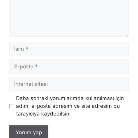
İsim
E-
posta
İnternet
sitesi
Daha sonraki yorumlarımda kullanılması için
adım, e-posta adresim ve site adresim bu
tarayıcıya kaydedilsin.