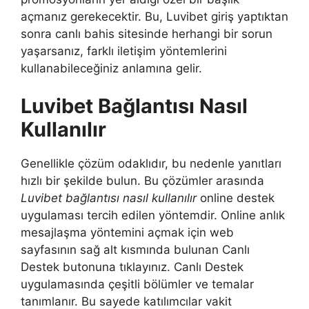
açmanız gerekecektir. Bu, Luvibet giriş yaptıktan
sonra canlı bahis sitesinde herhangi bir sorun
yaşarsanız, farklı iletişim yöntemlerini
kullanabileceğiniz anlamına gelir.
Luvibet Bağlantısı Nasıl
Kullanılır
Genellikle çözüm odaklıdır, bu nedenle yanıtları
hızlı bir şekilde bulun. Bu çözümler arasında
Luvibet bağlantısı nasıl kullanılır
online destek
uygulaması tercih edilen yöntemdir. Online anlık
mesajlaşma yöntemini açmak için web
sayfasının sağ alt kısmında bulunan Canlı
Destek butonuna tıklayınız. Canlı Destek
uygulamasında çeşitli bölümler ve temalar
tanımlanır. Bu sayede katılımcılar vakit