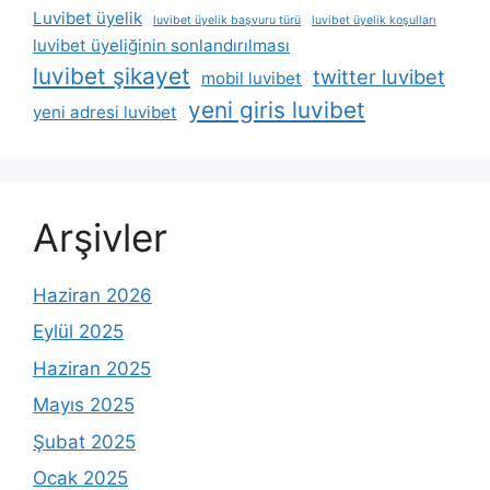
Luvibet üyelik
luvibet üyelik başvuru türü
luvibet üyelik koşulları
luvibet üyeliğinin sonlandırılması
luvibet şikayet
twitter luvibet
mobil luvibet
yeni giris luvibet
yeni adresi luvibet
Arşivler
Haziran 2026
Eylül 2025
Haziran 2025
Mayıs 2025
Şubat 2025
Ocak 2025