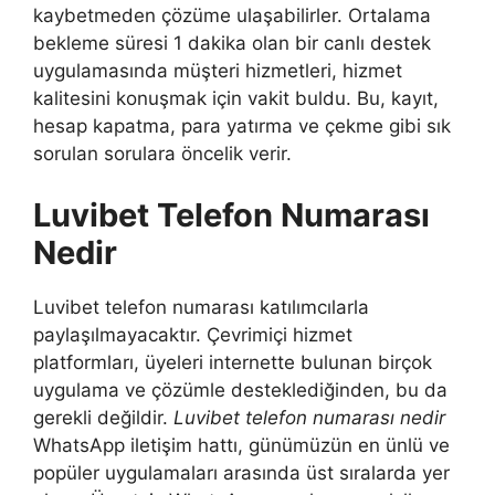
kaybetmeden çözüme ulaşabilirler. Ortalama
bekleme süresi 1 dakika olan bir canlı destek
uygulamasında müşteri hizmetleri, hizmet
kalitesini konuşmak için vakit buldu. Bu, kayıt,
hesap kapatma, para yatırma ve çekme gibi sık
sorulan sorulara öncelik verir.
Luvibet Telefon Numarası
Nedir
Luvibet telefon numarası katılımcılarla
paylaşılmayacaktır. Çevrimiçi hizmet
platformları, üyeleri internette bulunan birçok
uygulama ve çözümle desteklediğinden, bu da
gerekli değildir.
Luvibet telefon numarası nedir
WhatsApp iletişim hattı, günümüzün en ünlü ve
popüler uygulamaları arasında üst sıralarda yer