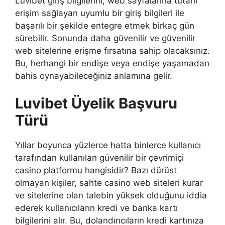
Luvibet giriş bilgilerini, web sayfalarına tutarlı
erişim sağlayan uyumlu bir giriş bilgileri ile
başarılı bir şekilde entegre etmek birkaç gün
sürebilir. Sonunda daha güvenilir ve güvenilir
web sitelerine erişme fırsatına sahip olacaksınız.
Bu, herhangi bir endişe veya endişe yaşamadan
bahis oynayabileceğiniz anlamına gelir.
Luvibet Üyelik Başvuru
Türü
Yıllar boyunca yüzlerce hatta binlerce kullanıcı
tarafından kullanılan güvenilir bir çevrimiçi
casino platformu hangisidir? Bazı dürüst
olmayan kişiler, sahte casino web siteleri kurar
ve sitelerine olan talebin yüksek olduğunu iddia
ederek kullanıcıların kredi ve banka kartı
bilgilerini alır. Bu, dolandırıcıların kredi kartınıza