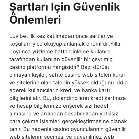
Şartları Için Güvenlik
Önlemleri
Luvibet ilk kez katılmadan önce şartlar ve
koşulları iyice okuyup anlamak önemlidir.Yıllar
boyunca yüzlerce hatta binlerce kullanıcı
tarafından kullanılan güvenilir bir çevrimiçi
casino platformu hangisidir? Bazı dürüst
olmayan kişiler, sahte casino web siteleri kurar
ve sitelerine olan talebin yüksek olduğunu iddia
ederek kullanıcıların kredi ve banka kartı
bilgilerini alır. Bu, dolandırıcıların kredi kartınıza
ve hesap bilgilerinize erişerek sizi hedef
almasına ve ardından hesabınızdan yetkisiz
para çekme işlemleri gerçekleştirmesine olanak
tanır. Bu nedenle casino oyuncularının güvenilir
web sitelerini seçmesi ve güvenilmez web