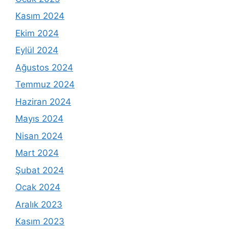
Kasım 2024
Ekim 2024
Eylül 2024
Ağustos 2024
Temmuz 2024
Haziran 2024
Mayıs 2024
Nisan 2024
Mart 2024
Şubat 2024
Ocak 2024
Aralık 2023
Kasım 2023