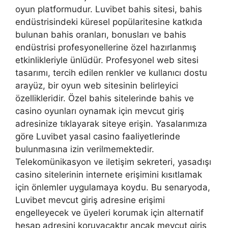
oyun platformudur. Luvibet bahis sitesi, bahis
endüstrisindeki küresel popülaritesine katkıda
bulunan bahis oranları, bonusları ve bahis
endüstrisi profesyonellerine özel hazırlanmış
etkinlikleriyle ünlüdür. Profesyonel web sitesi
tasarımı, tercih edilen renkler ve kullanıcı dostu
arayüz, bir oyun web sitesinin belirleyici
özellikleridir. Özel bahis sitelerinde bahis ve
casino oyunları oynamak için mevcut giriş
adresinize tıklayarak siteye erişin. Yasalarımıza
göre Luvibet yasal casino faaliyetlerinde
bulunmasına izin verilmemektedir.
Telekomünikasyon ve iletişim sekreteri, yasadışı
casino sitelerinin internete erişimini kısıtlamak
için önlemler uygulamaya koydu. Bu senaryoda,
Luvibet mevcut giriş adresine erişimi
engelleyecek ve üyeleri korumak için alternatif
hesap adresini koruyacaktır ancak mevcut giriş