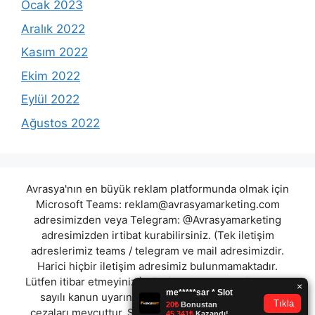
Ocak 2023
Aralık 2022
Kasım 2022
Ekim 2022
Eylül 2022
Ağustos 2022
Avrasya'nın en büyük reklam platformunda olmak için
Microsoft Teams:
reklam@avrasyamarketing.com
adresimizden veya Telegram: @Avrasyamarketing
adresimizden irtibat kurabilirsiniz. (Tek iletişim
adreslerimiz teams / telegram ve mail adresimizdir.
Harici hiçbir iletişim adresimiz bulunmamaktadır.
Lütfen itibar etmeyiniz.) Türkiye yasalarına göre 7258
sayılı kanun uyarınca yasa dışı bahis oynamanın
cezaları mevcuttur. Şu an bulunduğunuz site hiç bir