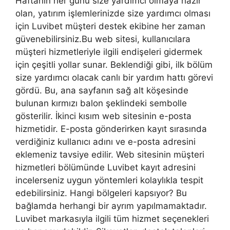
Haftanın her günü size yardımcı olmaya hazır
olan, yatırım işlemlerinizde size yardımcı olması
için Luvibet müşteri destek ekibine her zaman
güvenebilirsiniz.Bu web sitesi, kullanıcılara
müşteri hizmetleriyle ilgili endişeleri gidermek
için çeşitli yollar sunar. Beklendiği gibi, ilk bölüm
size yardımcı olacak canlı bir yardım hattı görevi
gördü. Bu, ana sayfanın sağ alt köşesinde
bulunan kırmızı balon şeklindeki sembolle
gösterilir. İkinci kısım web sitesinin e-posta
hizmetidir. E-posta gönderirken kayıt sırasında
verdiğiniz kullanıcı adını ve e-posta adresini
eklemeniz tavsiye edilir. Web sitesinin müşteri
hizmetleri bölümünde Luvibet kayıt adresini
incelerseniz uygun yöntemleri kolaylıkla tespit
edebilirsiniz. Hangi bölgeleri kapsıyor? Bu
bağlamda herhangi bir ayrım yapılmamaktadır.
Luvibet markasıyla ilgili tüm hizmet seçenekleri