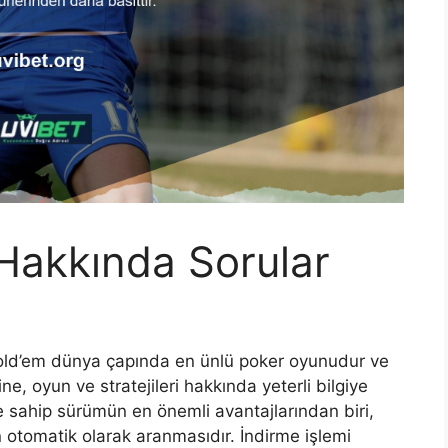
Hakkında Sorular
hold’em dünya çapında en ünlü poker oyunudur ve
ne, oyun ve stratejileri hakkında yeterli bilgiye
re sahip sürümün en önemli avantajlarından biri,
in otomatik olarak aranmasıdır. İndirme işlemi