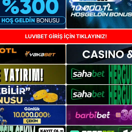
LUVIBET GİRİŞ İÇİN TIKLAYINIZ!