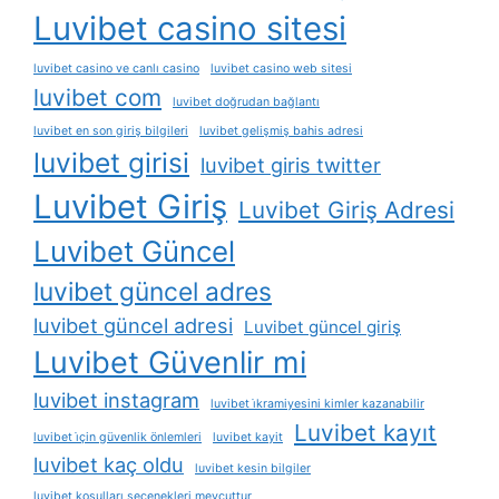
Luvibet casino sitesi
luvibet casino ve canlı casino
luvibet casino web sitesi
luvibet com
luvibet doğrudan bağlantı
luvibet en son giriş bilgileri
luvibet gelişmiş bahis adresi
luvibet girisi
luvibet giris twitter
Luvibet Giriş
Luvibet Giriş Adresi
Luvibet Güncel
luvibet güncel adres
luvibet güncel adresi
Luvibet güncel giriş
Luvibet Güvenlir mi
luvibet instagram
luvibet i̇kramiyesini kimler kazanabilir
Luvibet kayıt
luvibet i̇çin güvenlik önlemleri
luvibet kayit
luvibet kaç oldu
luvibet kesin bilgiler
luvibet koşulları seçenekleri mevcuttur