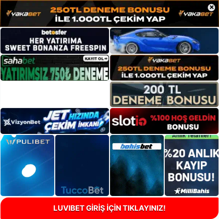
×
LUVIBET GİRİŞ İÇİN TIKLAYINIZ!