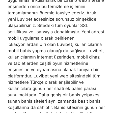
uygulamasını kullanarak bir casino web sitesine
erişmeden önce bu temizleme işlemini
tamamlamanızı önemle tavsiye ederiz. Artık
yeni Luvibet adresinize sorunsuz bir şekilde
ulaşabilirsiniz. Sitedeki tüm oyunlar SSL
sertifikası ve lisansıyla donatılmıştır. Yeni adresi
mobil uygulama olarak belirlenen
lokasyonlardan biri olan Luvibet, kullanıcılarına
mobil bahis yapma olanağı da sağlıyor. Luvibet,
kullanıcılarının internet üzerinden, mobil cihaz
ve tabletlerden çeşitli oyun hizmetlerine
erişmesine ve oynamasına olanak tanıyan bir
platformdur. Luvibet yeni web sitesindeki tüm
hizmetlere Türkçe olarak erişilebilir ve
kullanıcılara günün her saati ek bahis parası
sunulmaktadır. Daha geniş bir bahis yelpazesi
sunan bahis siteleri aynı zamanda basit bahis
koşullarına da sahiptir. Bahis sitesinin günün her