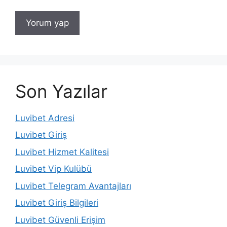
Son Yazılar
Luvibet Adresi
Luvibet Giriş
Luvibet Hizmet Kalitesi
Luvibet Vip Kulübü
Luvibet Telegram Avantajları
Luvibet Giriş Bilgileri
Luvibet Güvenli Erişim