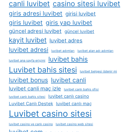
canli luvibet
casino sitesi luvibet
giris adresi luvibet
girisi luvibet
giris luvibet
giris yap luvibet
güncel adresi luvibet
güncel luvibet
kayit luvibet
luvibet adres
luvibet adresi
luvibet adımları
luvibet alan adı adımları
luvibet bahis
luvibet ana sayfa erişimi
Luvibet bahis sitesi
luvibet belgesi ödenir mi
luvibet bonus
luvibet canli
luvibet canli maç izle
luvibet canlı bahis ofisi
luvibet canlı casino
luvibet canlı bahis sitesi
Luvibet Canlı Destek
luvibet canlı maç
Luvibet casino sitesi
luvibet casino ve canlı casino
luvibet casino web sitesi
luvibet com