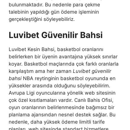
bulunmaktadır. Bu nedenle para çekme
talebinin yapıldığı gün ödeme işleminin
gerçekleştiğini söyleyebiliriz.
Luvibet Güvenilir Bahsi
Luvibet Kesin Bahsi, basketbol oranlarını
belirlerken bir üyenin avantajına yüksek sınırlar
koyar. Basketbol maçlarında çok farklı oranlarla
karşılaştım ama her zaman
Luvibet güvenilir
bahsi
NBA reytinginin basketbol oyununda en
yüksekler arasında olduğunu söyleyebilirim.
Avrupa Ligi oyuncularına yönelik web sitesinin
çok özel kısıtlamaları vardır. Canlı Bahis Ofisi,
oyun oranlarının belirlenmesinde bağımsız bir
planlama ajansından nesnel destek sağlar. Bu
nedenle, daha yüksek ödeme limitli tarife
planları, web sitesinde standart hizmetlere