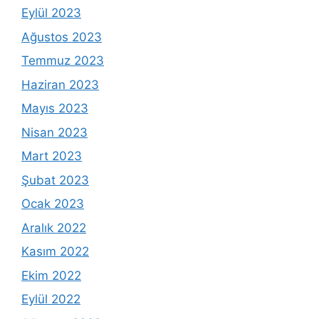
Eylül 2023
Ağustos 2023
Temmuz 2023
Haziran 2023
Mayıs 2023
Nisan 2023
Mart 2023
Şubat 2023
Ocak 2023
Aralık 2022
Kasım 2022
Ekim 2022
Eylül 2022