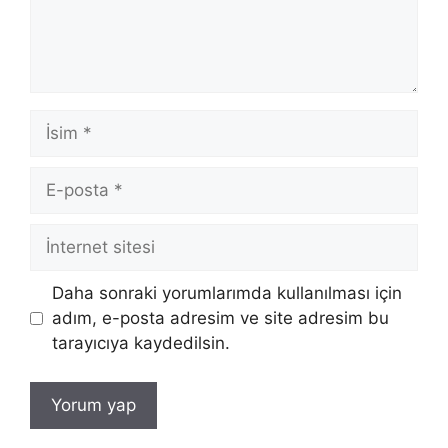
İsim
E-
posta
İnternet
sitesi
Daha sonraki yorumlarımda kullanılması için
adım, e-posta adresim ve site adresim bu
tarayıcıya kaydedilsin.