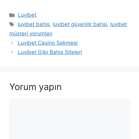
Kategoriler
Luvibet
Etiketler
luvibet bahis
,
luvibet güvenilir bahsi
,
luvibet
müşteri yorumları
Yazı
Luvibet Casino Sekmesi
dolaşımı
Luvibet Gibi Bahis Siteleri
Yorum yapın
Yorum