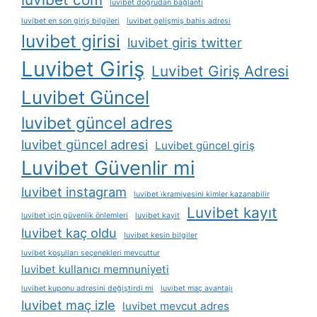
luvibet doğrudan bağlantı
luvibet en son giriş bilgileri
luvibet gelişmiş bahis adresi
luvibet girisi
luvibet giris twitter
Luvibet Giriş
Luvibet Giriş Adresi
Luvibet Güncel
luvibet güncel adres
luvibet güncel adresi
Luvibet güncel giriş
Luvibet Güvenlir mi
luvibet instagram
luvibet i̇kramiyesini kimler kazanabilir
Luvibet kayıt
luvibet i̇çin güvenlik önlemleri
luvibet kayit
luvibet kaç oldu
luvibet kesin bilgiler
luvibet koşulları seçenekleri mevcuttur
luvibet kullanıcı memnuniyeti
luvibet kuponu adresini değiştirdi mi
luvibet maç avantajı
luvibet maç izle
luvibet mevcut adres