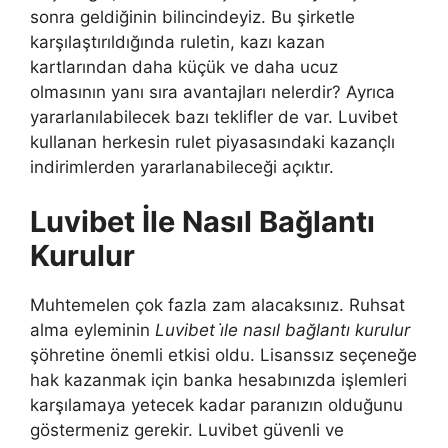
sonra geldiğinin bilincindeyiz. Bu şirketle
karşılaştırıldığında ruletin, kazı kazan
kartlarından daha küçük ve daha ucuz
olmasının yanı sıra avantajları nelerdir? Ayrıca
yararlanılabilecek bazı teklifler de var. Luvibet
kullanan herkesin rulet piyasasındaki kazançlı
indirimlerden yararlanabileceği açıktır.
Luvibet İle Nasıl Bağlantı
Kurulur
Muhtemelen çok fazla zam alacaksınız. Ruhsat
alma eyleminin
Luvibet i̇le nasıl bağlantı kurulur
şöhretine önemli etkisi oldu. Lisanssız seçeneğe
hak kazanmak için banka hesabınızda işlemleri
karşılamaya yetecek kadar paranızın olduğunu
göstermeniz gerekir. Luvibet güvenli ve