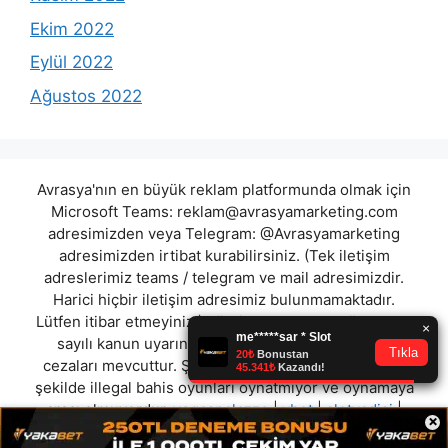
Ekim 2022
Eylül 2022
Ağustos 2022
Avrasya'nın en büyük reklam platformunda olmak için
Microsoft Teams:
reklam@avrasyamarketing.com
adresimizden veya Telegram: @Avrasyamarketing
adresimizden irtibat kurabilirsiniz. (Tek iletişim
adreslerimiz teams / telegram ve mail adresimizdir.
Harici hiçbir iletişim adresimiz bulunmamaktadır.
Lütfen itibar etmeyiniz.) Türkiye yasalarına göre 7258
sayılı kanun uyarınca yasa dışı bahis oynamanın
cezaları mevcuttur. Şu an bulunduğunuz site hiç bir
şekilde illegal bahis oyunları oynatmıyor ve oynamaya
aracı olmuyordur.
vegaspalazzo
|
vbet
|
slotvadisi
|
×
trwin
|
ilkyari
|
monobahis
|
trwin
|
parabingo