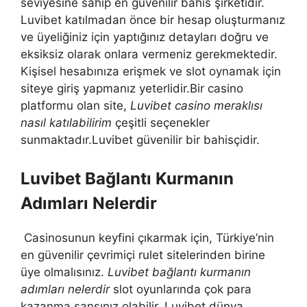
seviyesine sahip en güvenilir bahis şirketidir.
Luvibet katılmadan önce bir hesap oluşturmanız
ve üyeliğiniz için yaptığınız detayları doğru ve
eksiksiz olarak onlara vermeniz gerekmektedir.
Kişisel hesabınıza erişmek ve slot oynamak için
siteye giriş yapmanız yeterlidir.Bir casino
platformu olan site,
Luvibet casino meraklısı
nasıl katılabilirim
çeşitli seçenekler
sunmaktadır.Luvibet güvenilir bir bahisçidir.
Luvibet Bağlantı Kurmanın
Adımları Nelerdir
Casinosunun keyfini çıkarmak için, Türkiye’nin
en güvenilir çevrimiçi rulet sitelerinden birine
üye olmalısınız.
Luvibet bağlantı kurmanın
adımları nelerdir
slot oyunlarında çok para
kazanma şansınız olabilir. Luvibet dünya