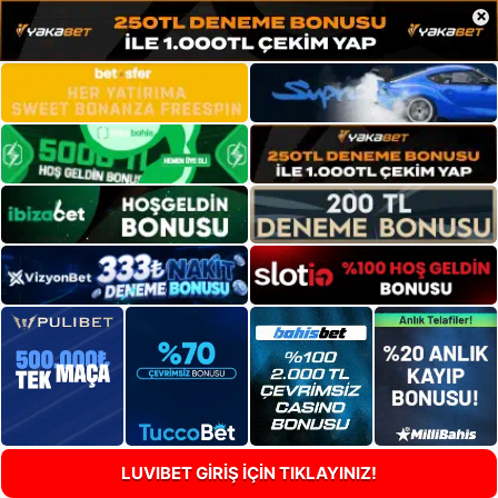
×
LUVIBET GİRİŞ İÇİN TIKLAYINIZ!