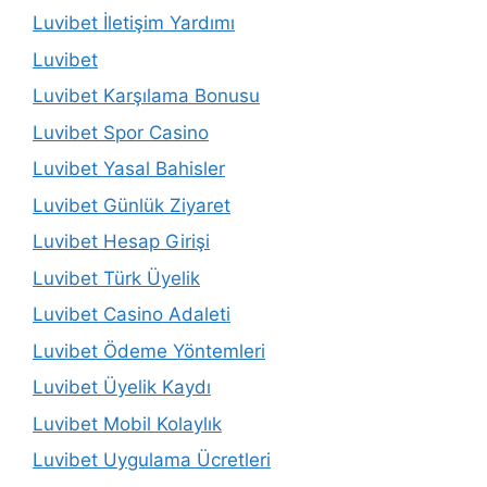
Luvibet İletişim Yardımı
Luvibet
Luvibet Karşılama Bonusu
Luvibet Spor Casino
Luvibet Yasal Bahisler
Luvibet Günlük Ziyaret
Luvibet Hesap Girişi
Luvibet Türk Üyelik
Luvibet Casino Adaleti
Luvibet Ödeme Yöntemleri
Luvibet Üyelik Kaydı
Luvibet Mobil Kolaylık
Luvibet Uygulama Ücretleri