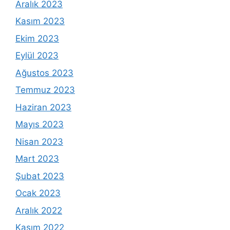
Aralık 2023
Kasım 2023
Ekim 2023
Eylül 2023
Ağustos 2023
Temmuz 2023
Haziran 2023
Mayıs 2023
Nisan 2023
Mart 2023
Şubat 2023
Ocak 2023
Aralık 2022
Kasım 2022