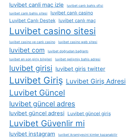
luvibet canli maç izle
luvibet canlı bahis ofisi
luvibet canlı casino
luvibet canlı bahis sitesi
Luvibet Canlı Destek
luvibet canlı maç
Luvibet casino sitesi
luvibet casino ve canlı casino
luvibet casino web sitesi
luvibet com
luvibet doğrudan bağlantı
luvibet en son giriş bilgileri
luvibet gelişmiş bahis adresi
luvibet girisi
luvibet giris twitter
Luvibet Giriş
Luvibet Giriş Adresi
Luvibet Güncel
luvibet güncel adres
luvibet güncel adresi
Luvibet güncel giriş
Luvibet Güvenlir mi
luvibet instagram
luvibet i̇kramiyesini kimler kazanabilir