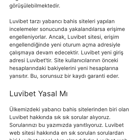
görüşülebilmektedir.
Luvibet tarzı yabancı bahis siteleri yapılan
incelemeler sonucunda yakalandılarsa erişime
engelleniyorlar. Ancak, Luvibet sitesi, erişim
engellendiğinde yeni oturum açma adresiyle
çalışmaya devam edecektir. Luvibet yeni giriş
adresi Luvibet’tir. Site kullanıcılarının önceki
hesaplarındaki bakiyelerini yeni hesaplarına
yansıtır. Bu, sorunsuz bir kaydı garanti eder.
Luvibet Yasal Mı
Ülkemizdeki yabancı bahis sitelerinden biri olan
Luvibet hakkında sık sık sorular alıyoruz.
Sorularınızı bu yazımızda yanıtlıyoruz. Luvibet
web sitesi hakkında en sık sorulan sorulardan