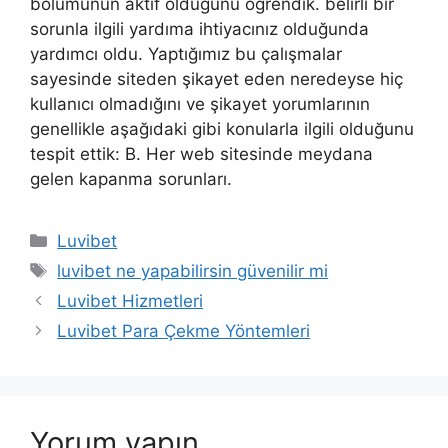
bölümünün aktif olduğunu öğrendik. belirli bir
sorunla ilgili yardıma ihtiyacınız olduğunda
yardımcı oldu. Yaptığımız bu çalışmalar
sayesinde siteden şikayet eden neredeyse hiç
kullanıcı olmadığını ve şikayet yorumlarının
genellikle aşağıdaki gibi konularla ilgili olduğunu
tespit ettik: B. Her web sitesinde meydana
gelen kapanma sorunları.
Kategoriler
Luvibet
Etiketler
luvibet ne yapabilirsin güvenilir mi
Yazı
Luvibet Hizmetleri
dolaşımı
Luvibet Para Çekme Yöntemleri
Yorum yapın