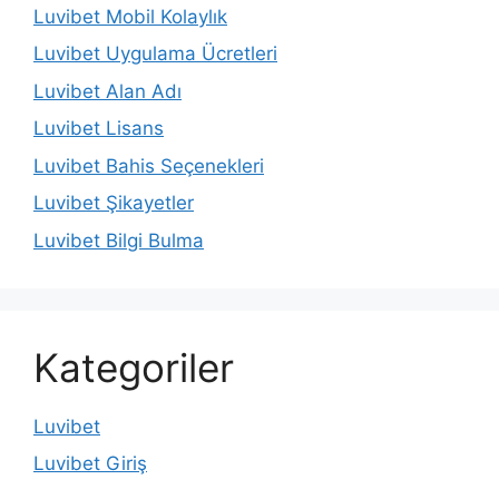
Luvibet Mobil Kolaylık
Luvibet Uygulama Ücretleri
Luvibet Alan Adı
Luvibet Lisans
Luvibet Bahis Seçenekleri
Luvibet Şikayetler
Luvibet Bilgi Bulma
Kategoriler
Luvibet
Luvibet Giriş