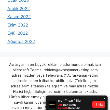
Ocak 2023
Aralık 2022
Kasım 2022
Ekim 2022
Eylül 2022
Ağustos 2022
Avrasya'nın en büyük reklam platformunda olmak için
Microsoft Teams:
reklam@avrasyamarketing.com
adresimizden veya Telegram: @Avrasyamarketing
adresimizden irtibat kurabilirsiniz. (Tek iletişim
adreslerimiz teams / telegram ve mail adresimizdir.
Harici hiçbir iletişim adresimiz bulunmamaktadır.
Lütfen itibar etmeyiniz.) Türkiye yasalarına göre 7258
sayılı kanun uyarınca yasa dışı bahis oynamanın
cezaları mevcuttur. Şu an bulunduğunuz site hiç bir