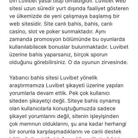
biri Luvibet yasal olup olmadığıdır. Luvibet web
sitesi uzun süredir yurt dışında faaliyet gösteren
ve ülkemizde de yeni çalışmaya başlamış bir
web sitesidir. Site canlı bahis, bahis, canlı
casino, slot ve poker sunmaktadır. Aynı
zamanda promosyon bölümünde bu oyunlarda
kullanılabilecek bonuslar bulunmaktadır. Luvibet
üzerine bahis yaparsanız, birçok sporun
olduğunu görebilirsiniz. O da oyunun zirvesinde.
Yabancı bahis sitesi Luvibet yönelik
araştırmamıza Luvibet şikayeti üzerine yapılan
yorumlarla devam ettik. Pek çok kullanıcı
siteden şikayetçi değil. Siteye bahis oynamış
olan kullanıcılarla konuştuğumuzda sadece
şikayet yorumlarını değil, sitenin işleyişinden
çok memnun olduklarını, şu ana kadar herhangi
bir sorunla karşılaşmadıklarını ve canlı destek