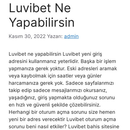
Luvibet Ne
Yapabilirsin
Kasım 30, 2022
Yazarı:
admin
Luvibet ne yapabilirsin Luvibet yeni giriş
adresini kullanmanız yeterlidir. Başka bir işlem
yapmanıza gerek yoktur. Eski adresleri aramak
veya kaybolmak için saatler veya günler
harcamanıza gerek yok. Sadece sayfalarımızı
takip edip sadece mesajlarımızı okursanız,
yaşadığınız, giriş yapmakta olduğunuz sorunu
en hızlı ve güvenli şekilde çözebilirsiniz.
Herhangi bir oturum açma sorunu size hemen
yeni bir adres verecektir Luvibet oturum açma
sorunu beni nasıl etkiler? Luvibet bahis sitesine