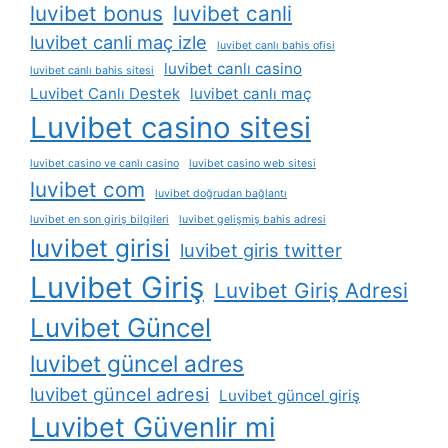
luvibet bonus
luvibet canli
luvibet canli maç izle
luvibet canlı bahis ofisi
luvibet canlı casino
luvibet canlı bahis sitesi
Luvibet Canlı Destek
luvibet canlı maç
Luvibet casino sitesi
luvibet casino ve canlı casino
luvibet casino web sitesi
luvibet com
luvibet doğrudan bağlantı
luvibet en son giriş bilgileri
luvibet gelişmiş bahis adresi
luvibet girisi
luvibet giris twitter
Luvibet Giriş
Luvibet Giriş Adresi
Luvibet Güncel
luvibet güncel adres
luvibet güncel adresi
Luvibet güncel giriş
Luvibet Güvenlir mi