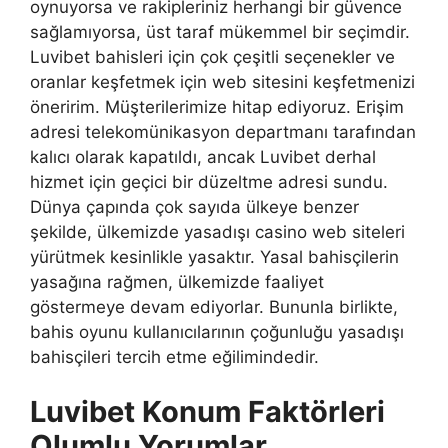
oynuyorsa ve rakipleriniz herhangi bir güvence
sağlamıyorsa, üst taraf mükemmel bir seçimdir.
Luvibet bahisleri için çok çeşitli seçenekler ve
oranlar keşfetmek için web sitesini keşfetmenizi
öneririm. Müşterilerimize hitap ediyoruz. Erişim
adresi telekomünikasyon departmanı tarafından
kalıcı olarak kapatıldı, ancak Luvibet derhal
hizmet için geçici bir düzeltme adresi sundu.
Dünya çapında çok sayıda ülkeye benzer
şekilde, ülkemizde yasadışı casino web siteleri
yürütmek kesinlikle yasaktır. Yasal bahisçilerin
yasağına rağmen, ülkemizde faaliyet
göstermeye devam ediyorlar. Bununla birlikte,
bahis oyunu kullanıcılarının çoğunluğu yasadışı
bahisçileri tercih etme eğilimindedir.
Luvibet Konum Faktörleri
Olumlu Yorumlar