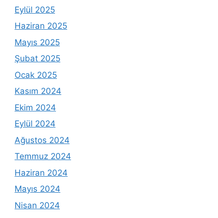
Eylül 2025
Haziran 2025
Mayıs 2025
Şubat 2025
Ocak 2025
Kasım 2024
Ekim 2024
Eylül 2024
Ağustos 2024
Temmuz 2024
Haziran 2024
Mayıs 2024
Nisan 2024