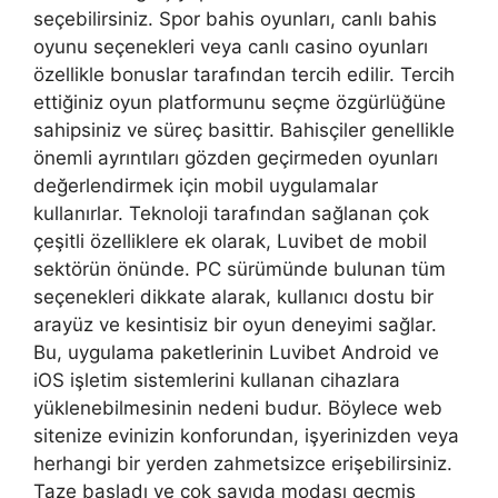
seçebilirsiniz. Spor bahis oyunları, canlı bahis
oyunu seçenekleri veya canlı casino oyunları
özellikle bonuslar tarafından tercih edilir. Tercih
ettiğiniz oyun platformunu seçme özgürlüğüne
sahipsiniz ve süreç basittir. Bahisçiler genellikle
önemli ayrıntıları gözden geçirmeden oyunları
değerlendirmek için mobil uygulamalar
kullanırlar. Teknoloji tarafından sağlanan çok
çeşitli özelliklere ek olarak, Luvibet de mobil
sektörün önünde. PC sürümünde bulunan tüm
seçenekleri dikkate alarak, kullanıcı dostu bir
arayüz ve kesintisiz bir oyun deneyimi sağlar.
Bu, uygulama paketlerinin Luvibet Android ve
iOS işletim sistemlerini kullanan cihazlara
yüklenebilmesinin nedeni budur. Böylece web
sitenize evinizin konforundan, işyerinizden veya
herhangi bir yerden zahmetsizce erişebilirsiniz.
Taze başladı ve çok sayıda modası geçmiş