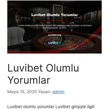
Luvibet Olumlu
Yorumlar
Mayıs 15, 2025
Yazarı:
admin
Luvibet olumlu yorumlar Luvibet girişiyle ilgili