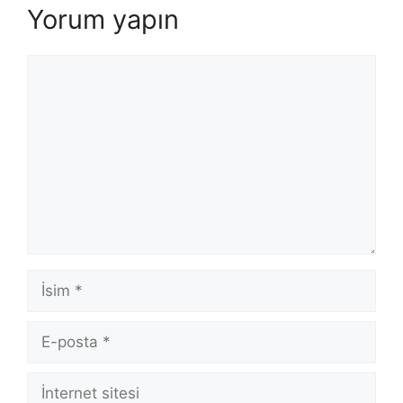
Yorum yapın
Yorum
İsim
E-
posta
İnternet