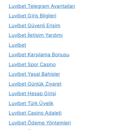
Luvibet Telegram Avantajları
Luvibet Giriş Bilgileri
Luvibet Güvenli Erişim
Luvibet İletişim Yardımı
Luvibet
Luvibet Karşılama Bonusu
Luvibet Spor Casino
Luvibet Yasal Bahisler
Luvibet Günlük Ziyaret
Luvibet Hesap Girişi
Luvibet Türk Üyelik
Luvibet Casino Adaleti
Luvibet Ödeme Yöntemleri