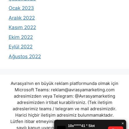
Ocak 2023
Aralık 2022
Kasım 2022
Ekim 2022
Eylül 2022
Ağustos 2022
Avrasya'nın en büyük reklam platformunda olmak için
Microsoft Teams:
reklam@avrasyamarketing.com
adresimizden veya Telegram: @Avrasyamarketing
adresimizden irtibat kurabilirsiniz. (Tek iletişim
adreslerimiz teams / telegram ve mail adresimizdir.
Harici hiçbir iletişim adresimiz bulunmamaktadır.
Lütfen itibar etmeyiniz.) Türkiye yasalarına göre 7258
sayılı kanun uyarınca yasa dışı bahis oynamanın