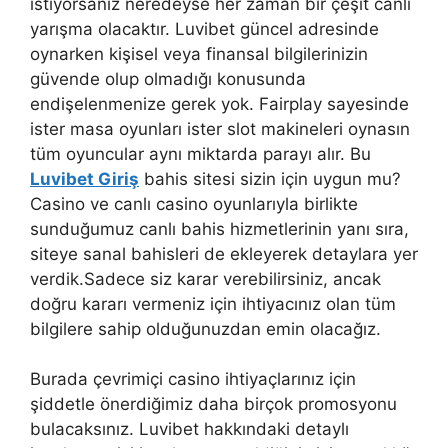
istiyorsanız neredeyse her zaman bir çeşit canlı
yarışma olacaktır. Luvibet güncel adresinde
oynarken kişisel veya finansal bilgilerinizin
güvende olup olmadığı konusunda
endişelenmenize gerek yok. Fairplay sayesinde
ister masa oyunları ister slot makineleri oynasın
tüm oyuncular aynı miktarda parayı alır. Bu
Luvibet Giriş
bahis sitesi sizin için uygun mu?
Casino ve canlı casino oyunlarıyla birlikte
sunduğumuz canlı bahis hizmetlerinin yanı sıra,
siteye sanal bahisleri de ekleyerek detaylara yer
verdik.Sadece siz karar verebilirsiniz, ancak
doğru kararı vermeniz için ihtiyacınız olan tüm
bilgilere sahip olduğunuzdan emin olacağız.
Burada çevrimiçi casino ihtiyaçlarınız için
şiddetle önerdiğimiz daha birçok promosyonu
bulacaksınız. Luvibet hakkındaki detaylı