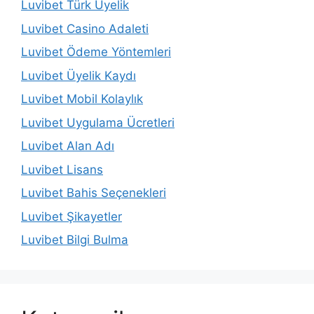
Luvibet Türk Üyelik
Luvibet Casino Adaleti
Luvibet Ödeme Yöntemleri
Luvibet Üyelik Kaydı
Luvibet Mobil Kolaylık
Luvibet Uygulama Ücretleri
Luvibet Alan Adı
Luvibet Lisans
Luvibet Bahis Seçenekleri
Luvibet Şikayetler
Luvibet Bilgi Bulma