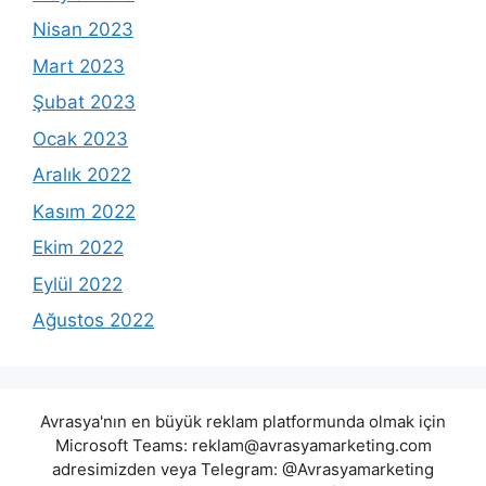
Nisan 2023
Mart 2023
Şubat 2023
Ocak 2023
Aralık 2022
Kasım 2022
Ekim 2022
Eylül 2022
Ağustos 2022
Avrasya'nın en büyük reklam platformunda olmak için
Microsoft Teams:
reklam@avrasyamarketing.com
adresimizden veya Telegram: @Avrasyamarketing