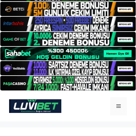
İçeriğe
atla
Menü