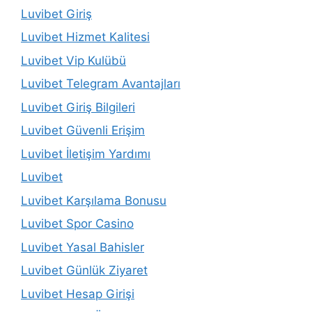
Luvibet Giriş
Luvibet Hizmet Kalitesi
Luvibet Vip Kulübü
Luvibet Telegram Avantajları
Luvibet Giriş Bilgileri
Luvibet Güvenli Erişim
Luvibet İletişim Yardımı
Luvibet
Luvibet Karşılama Bonusu
Luvibet Spor Casino
Luvibet Yasal Bahisler
Luvibet Günlük Ziyaret
Luvibet Hesap Girişi