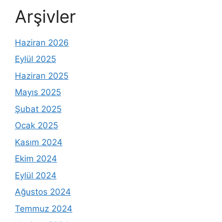
Arşivler
Haziran 2026
Eylül 2025
Haziran 2025
Mayıs 2025
Şubat 2025
Ocak 2025
Kasım 2024
Ekim 2024
Eylül 2024
Ağustos 2024
Temmuz 2024