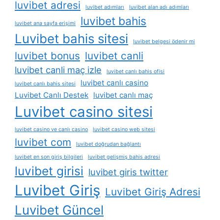
luvibet adresi
luvibet adımları
luvibet alan adı adımları
luvibet bahis
luvibet ana sayfa erişimi
Luvibet bahis sitesi
luvibet belgesi ödenir mi
luvibet bonus
luvibet canli
luvibet canli maç izle
luvibet canlı bahis ofisi
luvibet canlı casino
luvibet canlı bahis sitesi
Luvibet Canlı Destek
luvibet canlı maç
Luvibet casino sitesi
luvibet casino ve canlı casino
luvibet casino web sitesi
luvibet com
luvibet doğrudan bağlantı
luvibet en son giriş bilgileri
luvibet gelişmiş bahis adresi
luvibet girisi
luvibet giris twitter
Luvibet Giriş
Luvibet Giriş Adresi
Luvibet Güncel