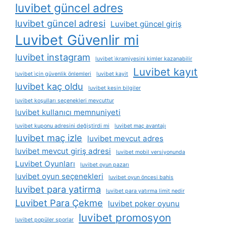
luvibet güncel adres
luvibet güncel adresi
Luvibet güncel giriş
Luvibet Güvenlir mi
luvibet instagram
luvibet i̇kramiyesini kimler kazanabilir
Luvibet kayıt
luvibet i̇çin güvenlik önlemleri
luvibet kayit
luvibet kaç oldu
luvibet kesin bilgiler
luvibet koşulları seçenekleri mevcuttur
luvibet kullanıcı memnuniyeti
luvibet kuponu adresini değiştirdi mi
luvibet maç avantajı
luvibet maç izle
luvibet mevcut adres
luvibet mevcut giriş adresi
luvibet mobil versiyonunda
Luvibet Oyunları
luvibet oyun pazarı
luvibet oyun seçenekleri
luvibet oyun öncesi bahis
luvibet para yatirma
luvibet para yatırma limit nedir
Luvibet Para Çekme
luvibet poker oyunu
luvibet promosyon
luvibet popüler sporlar