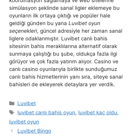
koordinasyon sağlamaya ve web sitelerine
simülasyon şeklinde sanal ligler eklemeye bu
oyunların ilk ortaya çıktığı ve popüler hale
geldiği günden bu yana
Luvibet oyun
seçenekleri
, güncel adresiyle her zaman sanal
liglere odaklanmıştır. Luvibet canlı bahis
sitesinin bahis meraklılarına alternatif olarak
sunmaya çalıştığı bu şube, oldukça fazla ilgi
görüyor ve çok fazla yatırım alıyor. Casino ve
canlı casino oyunlarıyla birlikte sunduğumuz
canlı bahis hizmetlerinin yanı sıra, siteye sanal
bahisleri de ekleyerek detaylara yer verdik.
Kategoriler
Luvibet
Etiketler
luvibet canlı bahis oyun
,
luvibet kaç oldu
,
luvibet oyun
Yazı
Luvibet Bingo