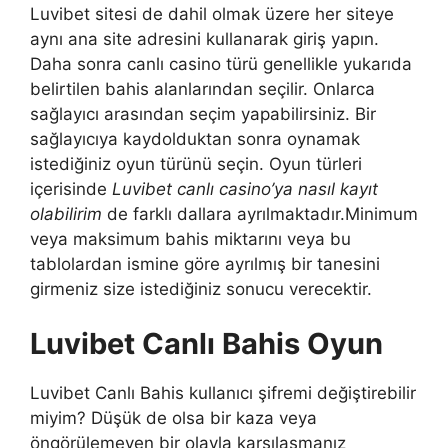
Luvibet sitesi de dahil olmak üzere her siteye
aynı ana site adresini kullanarak giriş yapın.
Daha sonra canlı casino türü genellikle yukarıda
belirtilen bahis alanlarından seçilir. Onlarca
sağlayıcı arasından seçim yapabilirsiniz. Bir
sağlayıcıya kaydolduktan sonra oynamak
istediğiniz oyun türünü seçin. Oyun türleri
içerisinde
Luvibet canlı casino’ya nasıl kayıt
olabilirim
de farklı dallara ayrılmaktadır.Minimum
veya maksimum bahis miktarını veya bu
tablolardan ismine göre ayrılmış bir tanesini
girmeniz size istediğiniz sonucu verecektir.
Luvibet Canlı Bahis Oyun
Luvibet Canlı Bahis kullanıcı şifremi değiştirebilir
miyim? Düşük de olsa bir kaza veya
öngörülemeyen bir olayla karşılaşmanız