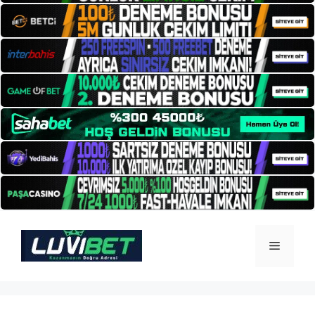
İçeriğe
atla
Menü