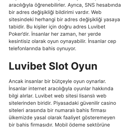
aracılığıyla öğrenebilirler. Ayrıca, SNS hesabında
bir adres değişikliği bildirimi vardır. Web
sitesindeki herhangi bir adres değişikliği yasaya
tabidir. Bu kişiler için doğru adres Luvibet
Poker’dir. İnsanlar her zaman, her yerde
kesintisiz olarak oyun oynayabilir. İnsanlar cep
telefonlarında bahis oynuyor.
Luvibet Slot Oyun
Ancak insanlar bir bütçeyle oyun oynarlar.
İnsanlar internet aracılığıyla oyunlar hakkında
bilgi alırlar. Luvibet web sitesi lisanslı web
sitelerinden biridir. Piyasadaki güvenilir casino
siteleri arasında bir numaralı bahis firması
ülkemizde yasal olarak faaliyet gösteremeyen
bir bahis firmasıdır. Mobil ödeme sektörüne