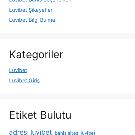
Luvibet Şikayetler
Luvibet Bilgi Bulma
Kategoriler
Luvibet
Luvibet Giriş
Etiket Bulutu
adresi luvibet
bahis sitesi luvibet