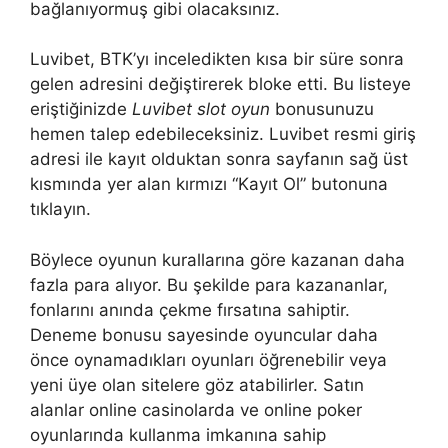
bağlanıyormuş gibi olacaksınız.
Luvibet, BTK’yı inceledikten kısa bir süre sonra
gelen adresini değiştirerek bloke etti. Bu listeye
eriştiğinizde
Luvibet slot oyun
bonusunuzu
hemen talep edebileceksiniz. Luvibet resmi giriş
adresi ile kayıt olduktan sonra sayfanın sağ üst
kısmında yer alan kırmızı “Kayıt Ol” butonuna
tıklayın.
Böylece oyunun kurallarına göre kazanan daha
fazla para alıyor. Bu şekilde para kazananlar,
fonlarını anında çekme fırsatına sahiptir.
Deneme bonusu sayesinde oyuncular daha
önce oynamadıkları oyunları öğrenebilir veya
yeni üye olan sitelere göz atabilirler. Satın
alanlar online casinolarda ve online poker
oyunlarında kullanma imkanına sahip