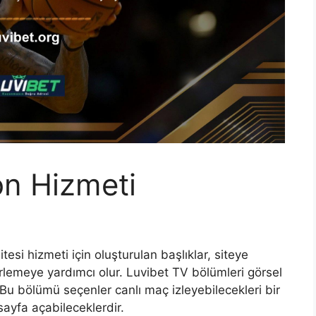
on Hizmeti
tesi hizmeti için oluşturulan başlıklar, siteye
elirlemeye yardımcı olur. Luvibet TV bölümleri görsel
. Bu bölümü seçenler canlı maç izleyebilecekleri bir
sayfa açabileceklerdir.