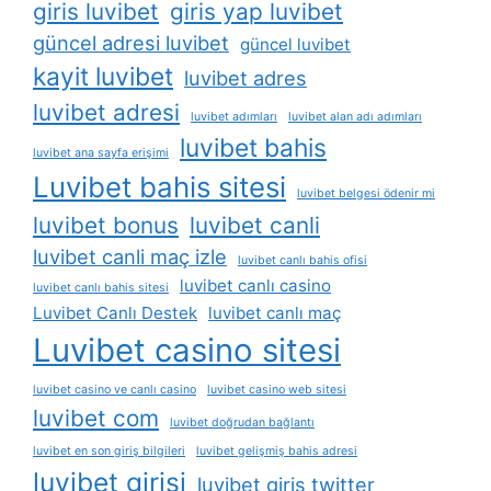
giris luvibet
giris yap luvibet
güncel adresi luvibet
güncel luvibet
kayit luvibet
luvibet adres
luvibet adresi
luvibet adımları
luvibet alan adı adımları
luvibet bahis
luvibet ana sayfa erişimi
Luvibet bahis sitesi
luvibet belgesi ödenir mi
luvibet bonus
luvibet canli
luvibet canli maç izle
luvibet canlı bahis ofisi
luvibet canlı casino
luvibet canlı bahis sitesi
Luvibet Canlı Destek
luvibet canlı maç
Luvibet casino sitesi
luvibet casino ve canlı casino
luvibet casino web sitesi
luvibet com
luvibet doğrudan bağlantı
luvibet en son giriş bilgileri
luvibet gelişmiş bahis adresi
luvibet girisi
luvibet giris twitter