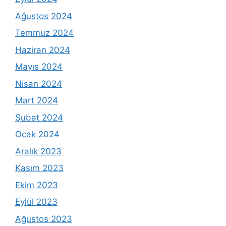
Ağustos 2024
Temmuz 2024
Haziran 2024
Mayıs 2024
Nisan 2024
Mart 2024
Şubat 2024
Ocak 2024
Aralık 2023
Kasım 2023
Ekim 2023
Eylül 2023
Ağustos 2023