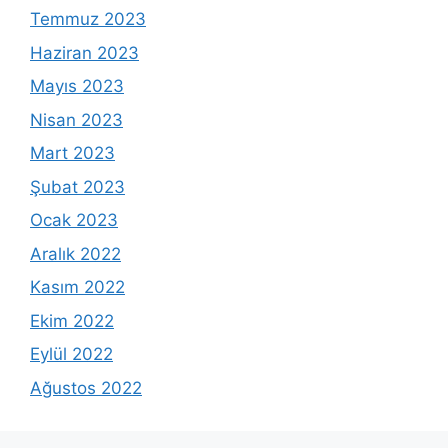
Temmuz 2023
Haziran 2023
Mayıs 2023
Nisan 2023
Mart 2023
Şubat 2023
Ocak 2023
Aralık 2022
Kasım 2022
Ekim 2022
Eylül 2022
Ağustos 2022