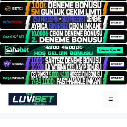
İçeriğe
atla
Menü