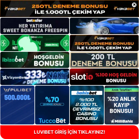
×
LUVIBET GİRİŞ İÇİN TIKLAYINIZ!