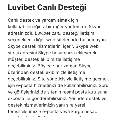
Luvibet Canlı Desteği
Canlı destek ve yardım almak için
kullanabileceğiniz bir diğer yöntem de Skype
adresinizdir.
Luvibet canlı desteği
iletişim
seçenekleri, diğer web sitelerinde bulunmayan
Skype destek hizmetlerini içerir. Skype web
sitesi adresini Skype hesabınıza ekleyerek
müşteri destek ekibimizle iletişime
geçebilirsiniz. Böylece her zaman Skype
üzerinden destek ekibimizle iletişime
geçebilirsiniz. Site yöneticisiyle iletişime geçmek
için e-posta hizmetinizi de kullanabilirsiniz. Soru
ve görüşlerinizi de sitenin resmi posta kutusuna
e-posta ile gönderebilirsiniz. Yerinde destek ve
destek hizmetlerimizin yanı sıra yerel
temsilcilerimizle e-posta veya kargo hesabı