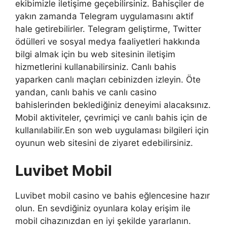
ekibimizle iletişime geçebilirsiniz. Bahisçiler de
yakın zamanda Telegram uygulamasını aktif
hale getirebilirler. Telegram geliştirme, Twitter
ödülleri ve sosyal medya faaliyetleri hakkında
bilgi almak için bu web sitesinin iletişim
hizmetlerini kullanabilirsiniz. Canlı bahis
yaparken canlı maçları cebinizden izleyin. Öte
yandan, canlı bahis ve canlı casino
bahislerinden beklediğiniz deneyimi alacaksınız.
Mobil aktiviteler, çevrimiçi ve canlı bahis için de
kullanılabilir.En son web uygulaması bilgileri için
oyunun web sitesini de ziyaret edebilirsiniz.
Luvibet Mobil
Luvibet mobil casino ve bahis eğlencesine hazır
olun. En sevdiğiniz oyunlara kolay erişim ile
mobil cihazınızdan en iyi şekilde yararlanın.