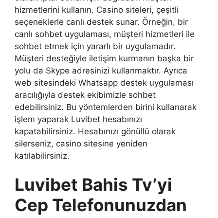
hizmetlerini kullanın. Casino siteleri, çeşitli
seçeneklerle canlı destek sunar. Örneğin, bir
canlı sohbet uygulaması, müşteri hizmetleri ile
sohbet etmek için yararlı bir uygulamadır.
Müşteri desteğiyle iletişim kurmanın başka bir
yolu da Skype adresinizi kullanmaktır. Ayrıca
web sitesindeki Whatsapp destek uygulaması
aracılığıyla destek ekibimizle sohbet
edebilirsiniz. Bu yöntemlerden birini kullanarak
işlem yaparak Luvibet hesabınızı
kapatabilirsiniz. Hesabınızı gönüllü olarak
silerseniz, casino sitesine yeniden
katılabilirsiniz.
Luvibet Bahis Tv’yi
Cep Telefonunuzdan