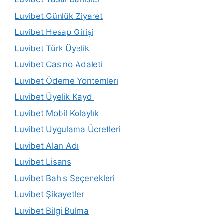
Luvibet Günlük Ziyaret
Luvibet Hesap Girişi
Luvibet Türk Üyelik
Luvibet Casino Adaleti
Luvibet Ödeme Yöntemleri
Luvibet Üyelik Kaydı
Luvibet Mobil Kolaylık
Luvibet Uygulama Ücretleri
Luvibet Alan Adı
Luvibet Lisans
Luvibet Bahis Seçenekleri
Luvibet Şikayetler
Luvibet Bilgi Bulma