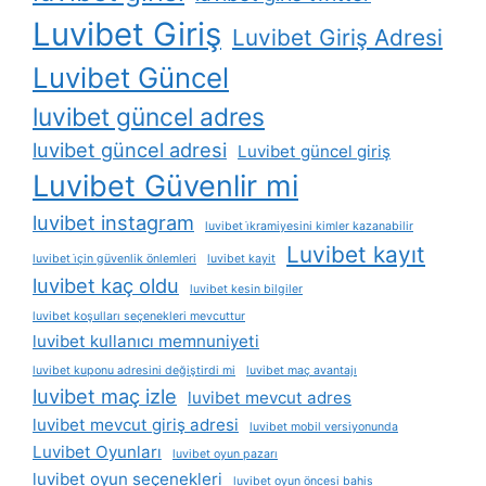
Luvibet Giriş
Luvibet Giriş Adresi
Luvibet Güncel
luvibet güncel adres
luvibet güncel adresi
Luvibet güncel giriş
Luvibet Güvenlir mi
luvibet instagram
luvibet i̇kramiyesini kimler kazanabilir
Luvibet kayıt
luvibet i̇çin güvenlik önlemleri
luvibet kayit
luvibet kaç oldu
luvibet kesin bilgiler
luvibet koşulları seçenekleri mevcuttur
luvibet kullanıcı memnuniyeti
luvibet kuponu adresini değiştirdi mi
luvibet maç avantajı
luvibet maç izle
luvibet mevcut adres
luvibet mevcut giriş adresi
luvibet mobil versiyonunda
Luvibet Oyunları
luvibet oyun pazarı
luvibet oyun seçenekleri
luvibet oyun öncesi bahis