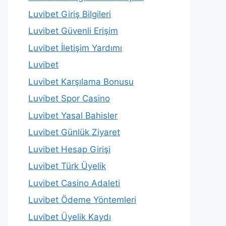
Luvibet Giriş Bilgileri
Luvibet Güvenli Erişim
Luvibet İletişim Yardımı
Luvibet
Luvibet Karşılama Bonusu
Luvibet Spor Casino
Luvibet Yasal Bahisler
Luvibet Günlük Ziyaret
Luvibet Hesap Girişi
Luvibet Türk Üyelik
Luvibet Casino Adaleti
Luvibet Ödeme Yöntemleri
Luvibet Üyelik Kaydı