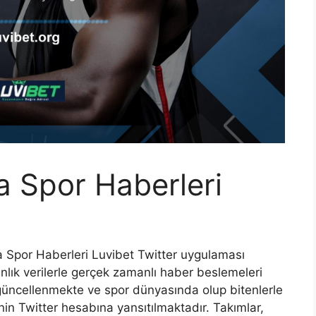
a Spor Haberleri
da Spor Haberleri Luvibet Twitter uygulaması
anlık verilerle gerçek zamanlı haber beslemeleri
li güncellenmekte ve spor dünyasında olup bitenlerle
enin Twitter hesabına yansıtılmaktadır. Takımlar,