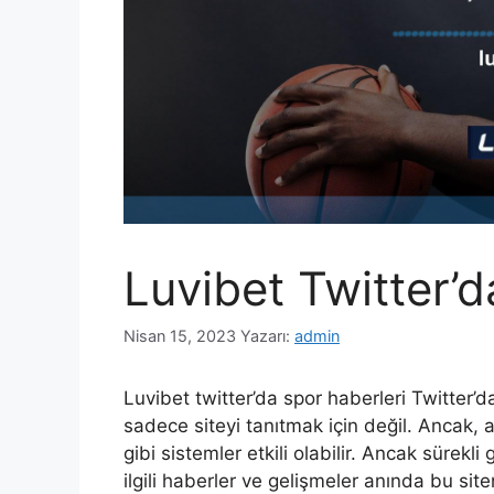
Luvibet Twitter’d
Nisan 15, 2023
Yazarı:
admin
Luvibet twitter’da spor haberleri Twitter’
sadece siteyi tanıtmak için değil. Ancak, 
gibi sistemler etkili olabilir. Ancak sürek
ilgili haberler ve gelişmeler anında bu sit