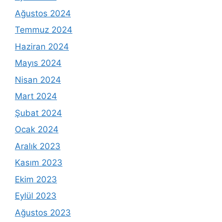
Ağustos 2024
Temmuz 2024
Haziran 2024
Mayıs 2024
Nisan 2024
Mart 2024
Şubat 2024
Ocak 2024
Aralık 2023
Kasım 2023
Ekim 2023
Eylül 2023
Ağustos 2023