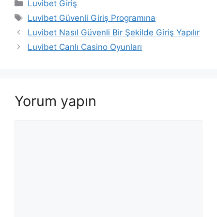
Kategoriler
Luvibet Giriş
Etiketler
Luvibet Güvenli Giriş Programına
Yazı
Luvibet Nasıl Güvenli Bir Şekilde Giriş Yapılır
dolaşımı
Luvibet Canlı Casino Oyunları
Yorum yapın
Yorum