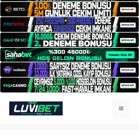
İçeriğe
atla
Menü