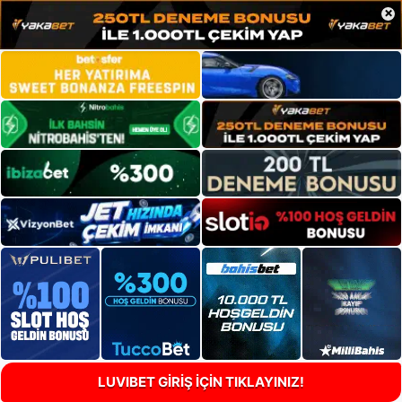
×
LUVIBET GİRİŞ İÇİN TIKLAYINIZ!