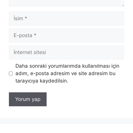
İsim
E-
posta
İnternet
sitesi
Daha sonraki yorumlarımda kullanılması için
adım, e-posta adresim ve site adresim bu
tarayıcıya kaydedilsin.