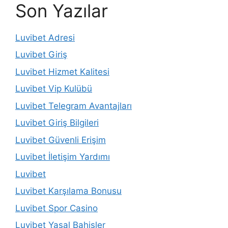
Son Yazılar
Luvibet Adresi
Luvibet Giriş
Luvibet Hizmet Kalitesi
Luvibet Vip Kulübü
Luvibet Telegram Avantajları
Luvibet Giriş Bilgileri
Luvibet Güvenli Erişim
Luvibet İletişim Yardımı
Luvibet
Luvibet Karşılama Bonusu
Luvibet Spor Casino
Luvibet Yasal Bahisler