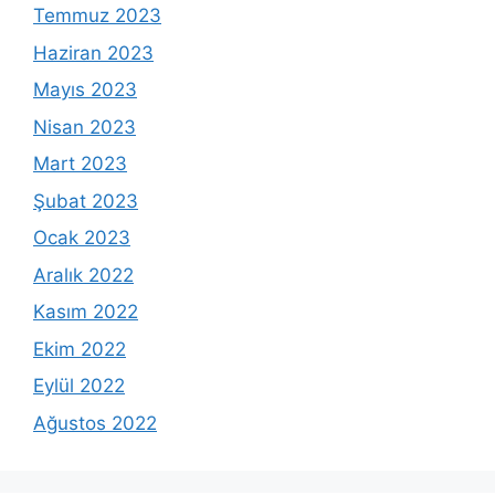
Temmuz 2023
Haziran 2023
Mayıs 2023
Nisan 2023
Mart 2023
Şubat 2023
Ocak 2023
Aralık 2022
Kasım 2022
Ekim 2022
Eylül 2022
Ağustos 2022