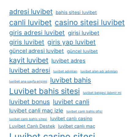
adresi luvibet
bahis sitesi luvibet
canli luvibet
casino sitesi luvibet
giris adresi luvibet
girisi luvibet
giris luvibet
giris yap luvibet
güncel adresi luvibet
güncel luvibet
kayit luvibet
luvibet adres
luvibet adresi
luvibet adımları
luvibet alan adı adımları
luvibet bahis
luvibet ana sayfa erişimi
Luvibet bahis sitesi
luvibet belgesi ödenir mi
luvibet bonus
luvibet canli
luvibet canli maç izle
luvibet canlı bahis ofisi
luvibet canlı casino
luvibet canlı bahis sitesi
Luvibet Canlı Destek
luvibet canlı maç
Luvibet casino sitesi