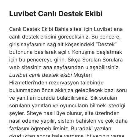
Luvibet Canlı Destek Ekibi
Canlı Destek Ekibi Bahis sitesi için Luvibet ana
canlı destek ekibini göreceksiniz. Bu pencere,
giriş sayfasının sağ alt köşesindeki “Destek”
butonuna basılarak açılır. Konuşma başlatmak
için bu pencereye girin. Sıkça Sorulan Sorulara
web sitesinin ana sayfasından ulaşabilirsiniz.
Luvibet canlı destek ekibi
Müşteri
Hizmetleri’nden rezervasyon talebinde
bulunmadan önce aklınıza gelebilecek bazı soru
ve yanıtları burada bulabilirsiniz. Sık sorulan
soruların yanıtları ve oyuncuların bilmek istediği
şeyler. Siteye nasıl üye olunur, site üzerinden
nasıl ödeme yapılır, sistem bahisleri ve çok daha
fazlasını öğrenebilirsiniz. Buradaki yazıları
okuduktan sonra hala yardıma ihtiyacınız varsa