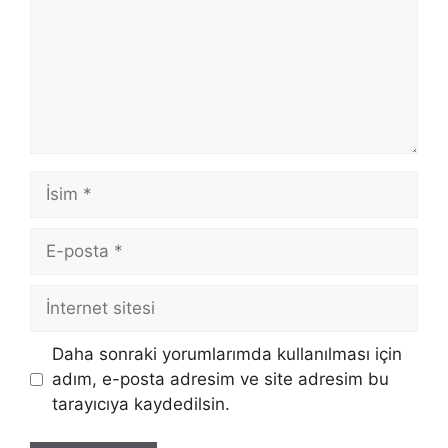
İsim
E-
posta
İnternet
sitesi
Daha sonraki yorumlarımda kullanılması için
adım, e-posta adresim ve site adresim bu
tarayıcıya kaydedilsin.