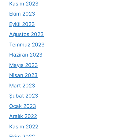
Kasım 2023
Ekim 2023
Eylül 2023
Ağustos 2023
Temmuz 2023
Haziran 2023
Mayıs 2023
Nisan 2023
Mart 2023
Şubat 2023
Ocak 2023
Aralık 2022
Kasım 2022
Ekim 2022