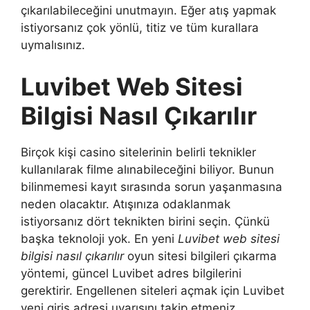
çıkarılabileceğini unutmayın. Eğer atış yapmak
istiyorsanız çok yönlü, titiz ve tüm kurallara
uymalısınız.
Luvibet Web Sitesi
Bilgisi Nasıl Çıkarılır
Birçok kişi casino sitelerinin belirli teknikler
kullanılarak filme alınabileceğini biliyor. Bunun
bilinmemesi kayıt sırasında sorun yaşanmasına
neden olacaktır. Atışınıza odaklanmak
istiyorsanız dört teknikten birini seçin. Çünkü
başka teknoloji yok. En yeni
Luvibet web sitesi
bilgisi nasıl çıkarılır
oyun sitesi bilgileri çıkarma
yöntemi, güncel Luvibet adres bilgilerini
gerektirir. Engellenen siteleri açmak için Luvibet
yeni giriş adresi uyarısını takip etmeniz