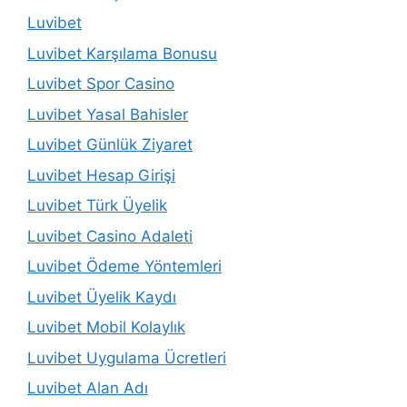
Luvibet
Luvibet Karşılama Bonusu
Luvibet Spor Casino
Luvibet Yasal Bahisler
Luvibet Günlük Ziyaret
Luvibet Hesap Girişi
Luvibet Türk Üyelik
Luvibet Casino Adaleti
Luvibet Ödeme Yöntemleri
Luvibet Üyelik Kaydı
Luvibet Mobil Kolaylık
Luvibet Uygulama Ücretleri
Luvibet Alan Adı