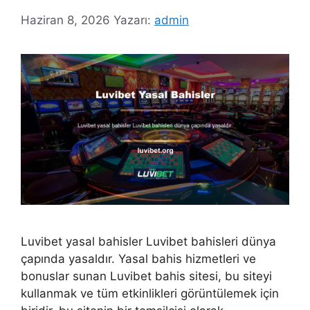
Haziran 8, 2026
Yazarı:
admin
Luvibet yasal bahisler Luvibet bahisleri dünya
çapında yasaldır. Yasal bahis hizmetleri ve
bonuslar sunan Luvibet bahis sitesi, bu siteyi
kullanmak ve tüm etkinlikleri görüntülemek için