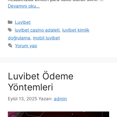
Devamını oku…
Kategoriler
Luvibet
Etiketler
luvibet casino adaleti
,
luvibet kimlik
doğrulama
,
mobil luvibet
Yorum yap
Luvibet Ödeme
Yöntemleri
Eylül 13, 2025
Yazarı:
admin