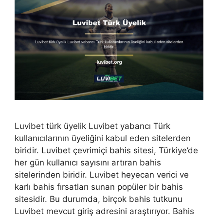
Luvibet türk üyelik Luvibet yabancı Türk
kullanıcılarının üyeliğini kabul eden sitelerden
biridir. Luvibet çevrimiçi bahis sitesi, Türkiye’de
her gün kullanıcı sayısını artıran bahis
sitelerinden biridir. Luvibet heyecan verici ve
karlı bahis fırsatları sunan popüler bir bahis
sitesidir. Bu durumda, birçok bahis tutkunu
Luvibet mevcut giriş adresini araştırıyor. Bahis