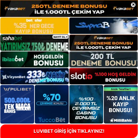
×
LUVIBET GİRİŞ İÇİN TIKLAYINIZ!