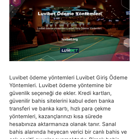
Luvibet ödeme yöntemleri Luvibet Giriş Ödeme
Yöntemleri. Luvibet ödeme yöntemine bir
güvenlik seçeneği de ekler. Kredi kartları,
güvenilir bahis sitelerini kabul eden banka
transferi ve banka kartı, hızlı para çekme
yöntemleri, kazançlarınızı kısa sürede
hesabınıza aktarmanıza olanak tanır. Sanal
bahis alanında heyecan verici bir canlı bahis ve