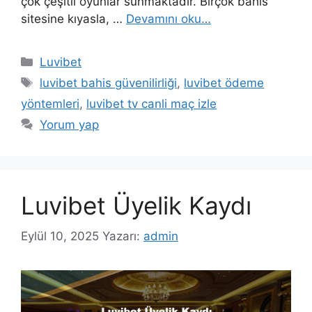
çok çeşitli oyunlar sunmaktadır. Birçok bahis
sitesine kıyasla, …
Devamını oku…
Kategoriler
Luvibet
Etiketler
luvibet bahis güvenilirliği
,
luvibet ödeme
yöntemleri
,
luvibet tv canli maç izle
Yorum yap
Luvibet Üyelik Kaydı
Eylül 10, 2025
Yazarı:
admin