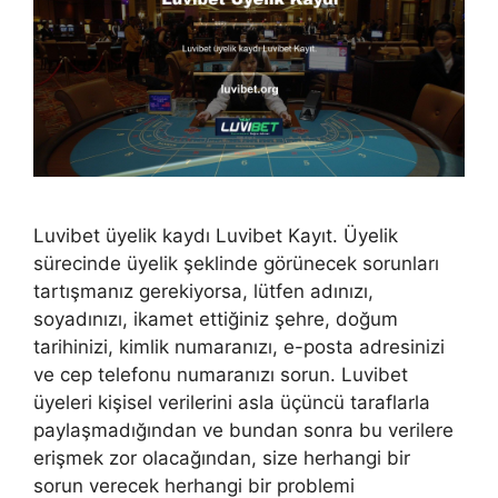
Luvibet üyelik kaydı Luvibet Kayıt. Üyelik
sürecinde üyelik şeklinde görünecek sorunları
tartışmanız gerekiyorsa, lütfen adınızı,
soyadınızı, ikamet ettiğiniz şehre, doğum
tarihinizi, kimlik numaranızı, e-posta adresinizi
ve cep telefonu numaranızı sorun. Luvibet
üyeleri kişisel verilerini asla üçüncü taraflarla
paylaşmadığından ve bundan sonra bu verilere
erişmek zor olacağından, size herhangi bir
sorun verecek herhangi bir problemi