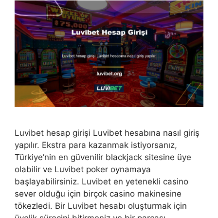
Luvibet hesap girişi Luvibet hesabına nasıl giriş
yapılır. Ekstra para kazanmak istiyorsanız,
Türkiye’nin en güvenilir blackjack sitesine üye
olabilir ve Luvibet poker oynamaya
başlayabilirsiniz. Luvibet en yetenekli casino
sever olduğu için birçok casino makinesine
tökezledi. Bir Luvibet hesabı oluşturmak için
üyelik sürecini bitirmeniz ve bir parçası