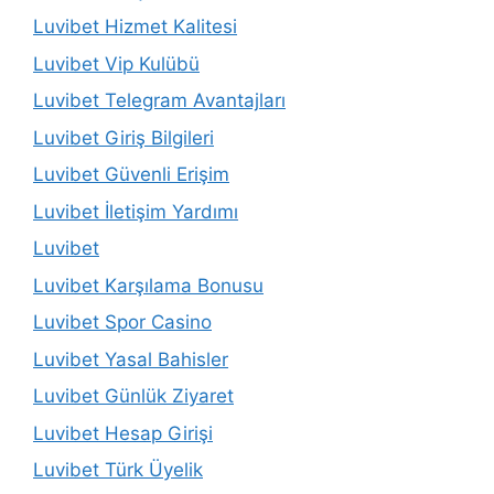
Luvibet Hizmet Kalitesi
Luvibet Vip Kulübü
Luvibet Telegram Avantajları
Luvibet Giriş Bilgileri
Luvibet Güvenli Erişim
Luvibet İletişim Yardımı
Luvibet
Luvibet Karşılama Bonusu
Luvibet Spor Casino
Luvibet Yasal Bahisler
Luvibet Günlük Ziyaret
Luvibet Hesap Girişi
Luvibet Türk Üyelik