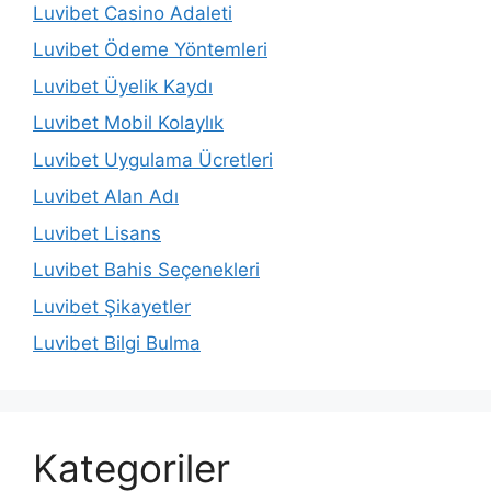
Luvibet Casino Adaleti
Luvibet Ödeme Yöntemleri
Luvibet Üyelik Kaydı
Luvibet Mobil Kolaylık
Luvibet Uygulama Ücretleri
Luvibet Alan Adı
Luvibet Lisans
Luvibet Bahis Seçenekleri
Luvibet Şikayetler
Luvibet Bilgi Bulma
Kategoriler