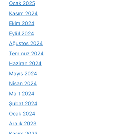
Ocak 2025
Kasım 2024
Ekim 2024
Eylül 2024
Ağustos 2024
Temmuz 2024
Haziran 2024
Mayıs 2024
Nisan 2024
Mart 2024
Şubat 2024
Ocak 2024
Aralık 2023
Kasım 2023