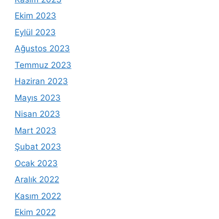
Ekim 2023
Eylül 2023
Ağustos 2023
Temmuz 2023
Haziran 2023
Mayıs 2023
Nisan 2023
Mart 2023
Şubat 2023
Ocak 2023
Aralık 2022
Kasım 2022
Ekim 2022