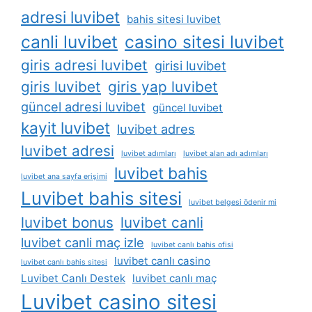
adresi luvibet
bahis sitesi luvibet
canli luvibet
casino sitesi luvibet
giris adresi luvibet
girisi luvibet
giris luvibet
giris yap luvibet
güncel adresi luvibet
güncel luvibet
kayit luvibet
luvibet adres
luvibet adresi
luvibet adımları
luvibet alan adı adımları
luvibet bahis
luvibet ana sayfa erişimi
Luvibet bahis sitesi
luvibet belgesi ödenir mi
luvibet bonus
luvibet canli
luvibet canli maç izle
luvibet canlı bahis ofisi
luvibet canlı casino
luvibet canlı bahis sitesi
Luvibet Canlı Destek
luvibet canlı maç
Luvibet casino sitesi