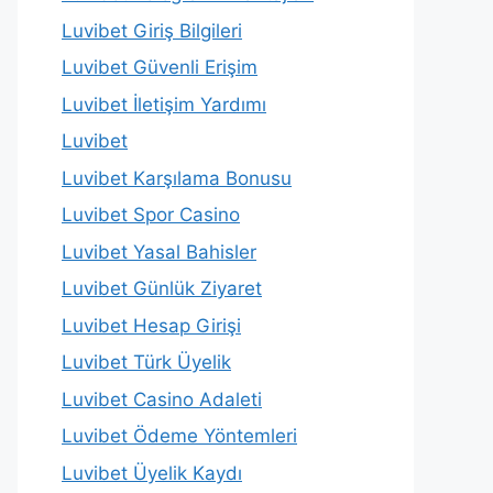
Luvibet Giriş Bilgileri
Luvibet Güvenli Erişim
Luvibet İletişim Yardımı
Luvibet
Luvibet Karşılama Bonusu
Luvibet Spor Casino
Luvibet Yasal Bahisler
Luvibet Günlük Ziyaret
Luvibet Hesap Girişi
Luvibet Türk Üyelik
Luvibet Casino Adaleti
Luvibet Ödeme Yöntemleri
Luvibet Üyelik Kaydı