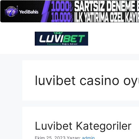
İçeriğe
atla
luvibet casino oy
Luvibet Kategoriler
Ekim 25, 2023
Yazarı:
admin