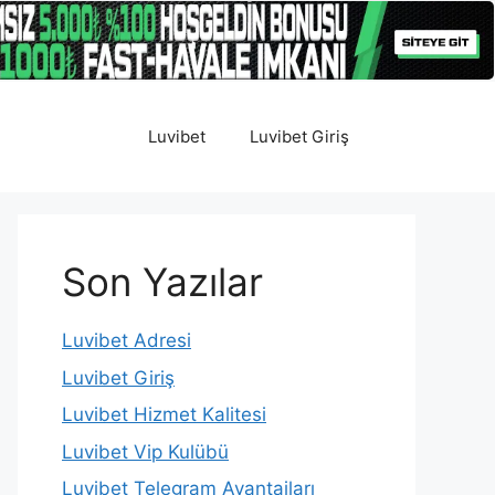
Luvibet
Luvibet Giriş
Son Yazılar
Luvibet Adresi
Luvibet Giriş
Luvibet Hizmet Kalitesi
Luvibet Vip Kulübü
Luvibet Telegram Avantajları