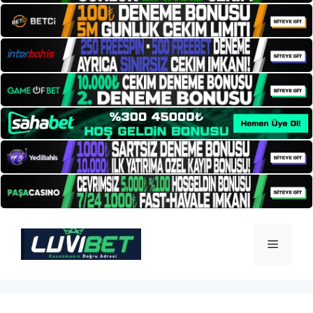
İçeriğe
atla
Menü