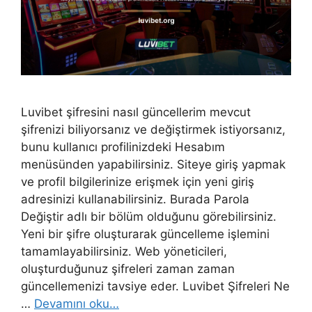
Luvibet şifresini nasıl güncellerim mevcut
şifrenizi biliyorsanız ve değiştirmek istiyorsanız,
bunu kullanıcı profilinizdeki Hesabım
menüsünden yapabilirsiniz. Siteye giriş yapmak
ve profil bilgilerinize erişmek için yeni giriş
adresinizi kullanabilirsiniz. Burada Parola
Değiştir adlı bir bölüm olduğunu görebilirsiniz.
Yeni bir şifre oluşturarak güncelleme işlemini
tamamlayabilirsiniz. Web yöneticileri,
oluşturduğunuz şifreleri zaman zaman
güncellemenizi tavsiye eder. Luvibet Şifreleri Ne
…
Devamını oku…