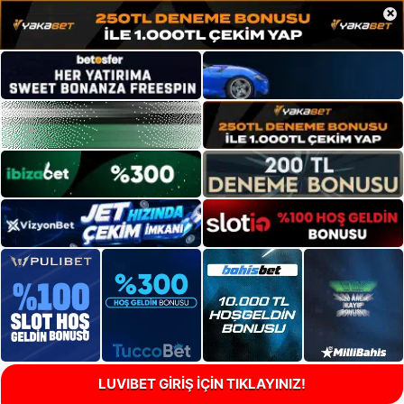
×
LUVIBET GİRİŞ İÇİN TIKLAYINIZ!