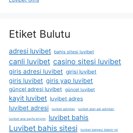
Etiket Bulutu
adresi luvibet
bahis sitesi luvibet
canli luvibet
casino sitesi luvibet
giris adresi luvibet
girisi luvibet
giris luvibet
giris yap luvibet
güncel adresi luvibet
güncel luvibet
kayit luvibet
luvibet adres
luvibet adresi
luvibet adımları
luvibet alan adı adımları
luvibet bahis
luvibet ana sayfa erişimi
Luvibet bahis sitesi
luvibet belgesi ödenir mi