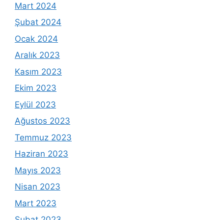
Mart 2024
Şubat 2024
Ocak 2024
Aralık 2023
Kasım 2023
Ekim 2023
Eylül 2023
Ağustos 2023
Temmuz 2023
Haziran 2023
Mayıs 2023
Nisan 2023
Mart 2023
Şubat 2023