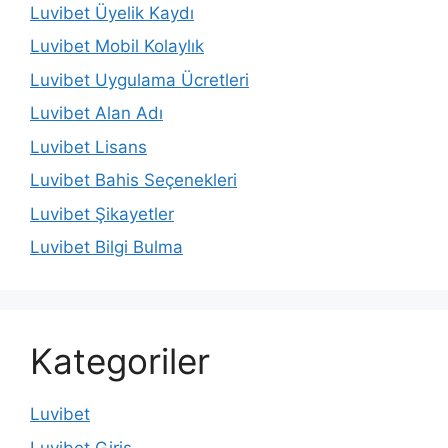
Luvibet Üyelik Kaydı
Luvibet Mobil Kolaylık
Luvibet Uygulama Ücretleri
Luvibet Alan Adı
Luvibet Lisans
Luvibet Bahis Seçenekleri
Luvibet Şikayetler
Luvibet Bilgi Bulma
Kategoriler
Luvibet
Luvibet Giriş