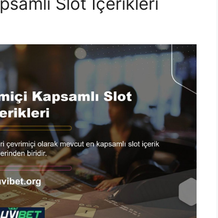
samlı Slot İçerikleri