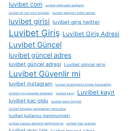
luvibet com
luvibet doğrudan bağlantı
luvibet en son giriş bilgileri
luvibet gelişmiş bahis adresi
luvibet girisi
luvibet giris twitter
Luvibet Giriş
Luvibet Giriş Adresi
Luvibet Güncel
luvibet güncel adres
luvibet güncel adresi
Luvibet güncel giriş
Luvibet Güvenlir mi
luvibet instagram
luvibet i̇kramiyesini kimler kazanabilir
Luvibet kayıt
luvibet i̇çin güvenlik önlemleri
luvibet kayit
luvibet kaç oldu
luvibet kesin bilgiler
luvibet koşulları seçenekleri mevcuttur
luvibet kullanıcı memnuniyeti
luvibet kuponu adresini değiştirdi mi
luvibet maç avantajı
luvibet maç izle
luvibet mevcut adres