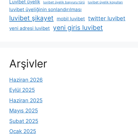
Luvibet üyelik
luvibet üyelik başvuru türü
luvibet üyelik koşulları
luvibet üyeliğinin sonlandırılması
luvibet şikayet
twitter luvibet
mobil luvibet
yeni giris luvibet
yeni adresi luvibet
Arşivler
Haziran 2026
Eylül 2025
Haziran 2025
Mayıs 2025
Şubat 2025
Ocak 2025