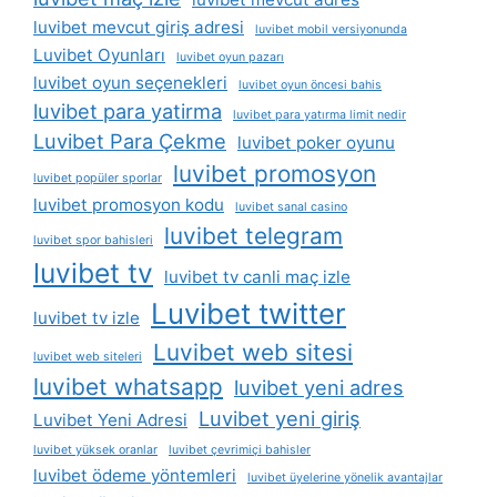
luvibet mevcut giriş adresi
luvibet mobil versiyonunda
Luvibet Oyunları
luvibet oyun pazarı
luvibet oyun seçenekleri
luvibet oyun öncesi bahis
luvibet para yatirma
luvibet para yatırma limit nedir
Luvibet Para Çekme
luvibet poker oyunu
luvibet promosyon
luvibet popüler sporlar
luvibet promosyon kodu
luvibet sanal casino
luvibet telegram
luvibet spor bahisleri
luvibet tv
luvibet tv canli maç izle
Luvibet twitter
luvibet tv izle
Luvibet web sitesi
luvibet web siteleri
luvibet whatsapp
luvibet yeni adres
Luvibet yeni giriş
Luvibet Yeni Adresi
luvibet yüksek oranlar
luvibet çevrimiçi bahisler
luvibet ödeme yöntemleri
luvibet üyelerine yönelik avantajlar