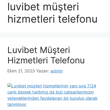
luvibet müşteri
hizmetleri telefonu
Luvibet Müşteri
Hizmetleri Telefonu
Ekim 21, 2023
Yazarı:
admin