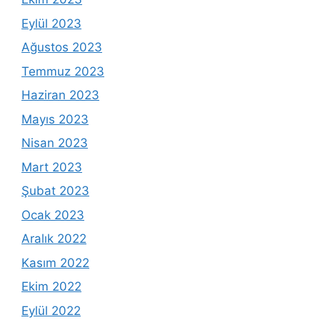
Eylül 2023
Ağustos 2023
Temmuz 2023
Haziran 2023
Mayıs 2023
Nisan 2023
Mart 2023
Şubat 2023
Ocak 2023
Aralık 2022
Kasım 2022
Ekim 2022
Eylül 2022