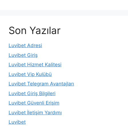
Son Yazılar
Luvibet Adresi
Luvibet Giriş
Luvibet Hizmet Kalitesi
Luvibet Vip Kulübü
Luvibet Telegram Avantajları
Luvibet Giriş Bilgileri
Luvibet Güvenli Erişim
Luvibet İletişim Yardımı
Luvibet